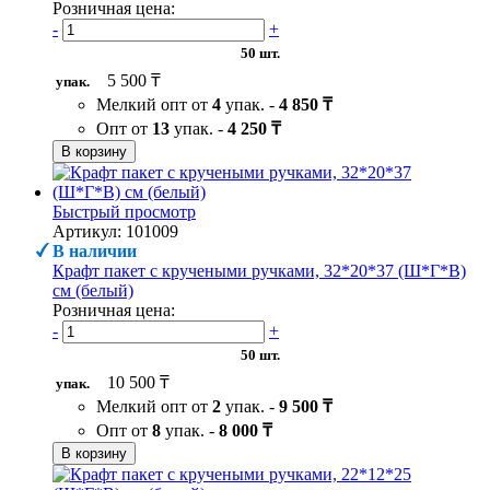
Розничная цена:
-
+
50 шт.
5 500 ₸
упак.
Мелкий опт от
4
упак. -
4 850 ₸
Опт от
13
упак. -
4 250 ₸
В корзину
Быстрый просмотр
Артикул: 101009
В наличии
Крафт пакет с кручеными ручками, 32*20*37 (Ш*Г*В)
см (белый)
Розничная цена:
-
+
50 шт.
10 500 ₸
упак.
Мелкий опт от
2
упак. -
9 500 ₸
Опт от
8
упак. -
8 000 ₸
В корзину