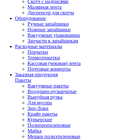
Скотч с надписями
Малярная лента
Диспенсер для скотча
Оборудование
Ручные запайщики
Ножные запайщики
Вакуумные упаковщики
Запчасти к запайщикам
Расходные материалы
Перчатки
Термоэтикетки
Кассовая (чековая) лента
Почтовые конверты
Заказная продукция
Пакеты
Вакуумные пакеты
Воздушно-пузырчатые
Вырубная ручка
Для мусора
Зип-Локи
Крафт пакеты
Курьерские
Полипропиленовые
Майка
Мешки полиэтиленовые