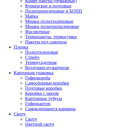
Крафт пакеты (бумажные)
Курьерские и почтовые
Полипропиленовые и БОПП
Майка
Мешки полиэтиленовые
Мешки полипропиленовые
Фасовочные
Термопакеты, термосумки
Пакеты под саженцы
Пленка
Полиэтиленовая
Стрейч
Термоусадочная
Воздушно-пузырчатая
Картонная упаковка
Гофрокороба
Самосборные коробки
Почтовые коробки
Коробки с окном
Картонные тубусы
Гофрокартон
Самоклеющиеся карманы
Скотч
Скотч
Цветной скотч