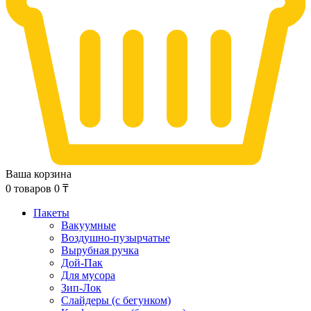
Ваша корзина
0
товаров
0
₸
Пакеты
Вакуумные
Воздушно-пузырчатые
Вырубная ручка
Дой-Пак
Для мусора
Зип-Лок
Слайдеры (с бегунком)