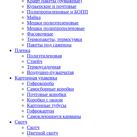
Крафт пакеты (бумажные)
Курьерские и почтовые
Полипропиленовые и БОПП
Майка
Мешки полиэтиленовые
Мешки полипропиленовые
Фасовочные
Термопакеты, термосумки
Пакеты под саженцы
Пленка
Полиэтиленовая
Стрейч
Термоусадочная
Воздушно-пузырчатая
Картонная упаковка
Гофрокороба
Самосборные коробки
Почтовые коробки
Коробки с окном
Картонные тубусы
Гофрокартон
Самоклеющиеся карманы
Скотч
Скотч
Цветной скотч