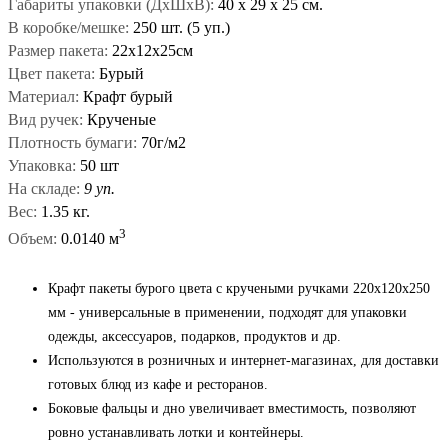
Габариты упаковки (ДxШxВ):
40
x
29
x
25 см.
В коробке/мешке:
250 шт. (5 уп.)
Размер пакета:
22х12х25см
Цвет пакета:
Бурый
Материал:
Крафт бурый
Вид ручек:
Крученые
Плотность бумаги:
70г/м2
Упаковка:
50 шт
На складе:
9 уп.
Вес:
1.35 кг.
3
Объем:
0.0140 м
Крафт пакеты бурого цвета с кручеными ручками 220x120x250
мм - универсальные в применении, подходят для упаковки
одежды, аксессуаров, подарков, продуктов и др.
Используются в розничных и интернет-магазинах, для доставки
готовых блюд из кафе и ресторанов.
Боковые фальцы и дно увеличивает вместимость, позволяют
ровно устанавливать лотки и контейнеры.