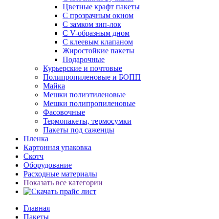
Цветные крафт пакеты
С прозрачным окном
С замком зип-лок
С V-образным дном
С клеевым клапаном
Жиростойкие пакеты
Подарочные
Курьерские и почтовые
Полипропиленовые и БОПП
Майка
Мешки полиэтиленовые
Мешки полипропиленовые
Фасовочные
Термопакеты, термосумки
Пакеты под саженцы
Пленка
Картонная упаковка
Скотч
Оборудование
Расходные материалы
Показать все категории
Главная
Пакеты