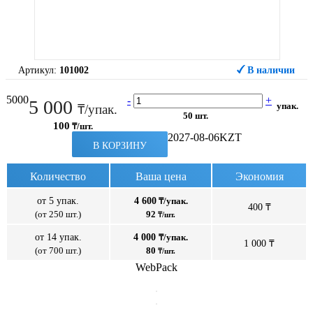
Артикул:
101002
В наличии
5000
-
+
5 000
упак.
₸/упак.
50 шт.
100
₸/шт.
2027-08-06
KZT
В КОРЗИНУ
Количество
Ваша цена
Экономия
от 5 упак.
4 600
₸/упак.
400 ₸
(от 250 шт.)
92
₸/шт.
от 14 упак.
4 000
₸/упак.
1 000 ₸
(от 700 шт.)
80
₸/шт.
WebPack