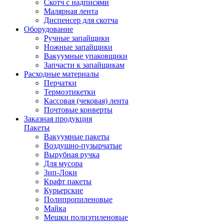
Скотч с надписями
Малярная лента
Диспенсер для скотча
Оборудование
Ручные запайщики
Ножные запайщики
Вакуумные упаковщики
Запчасти к запайщикам
Расходные материалы
Перчатки
Термоэтикетки
Кассовая (чековая) лента
Почтовые конверты
Заказная продукция
Пакеты
Вакуумные пакеты
Воздушно-пузырчатые
Вырубная ручка
Для мусора
Зип-Локи
Крафт пакеты
Курьерские
Полипропиленовые
Майка
Мешки полиэтиленовые