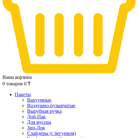
Ваша корзина
0
товаров
0
₸
Пакеты
Вакуумные
Воздушно-пузырчатые
Вырубная ручка
Дой-Пак
Для мусора
Зип-Лок
Слайдеры (с бегунком)