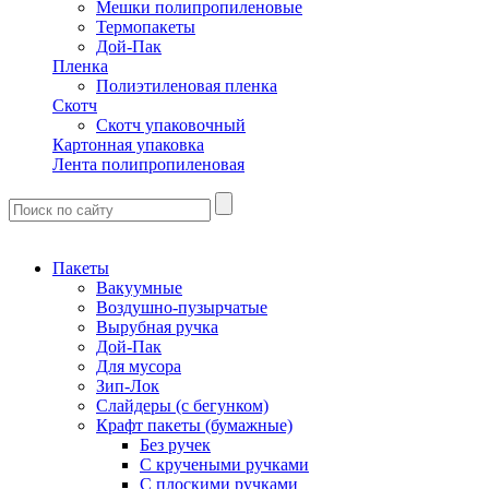
Мешки полипропиленовые
Термопакеты
Дой-Пак
Пленка
Полиэтиленовая пленка
Скотч
Скотч упаковочный
Картонная упаковка
Лента полипропиленовая
Пакеты
Вакуумные
Воздушно-пузырчатые
Вырубная ручка
Дой-Пак
Для мусора
Зип-Лок
Слайдеры (с бегунком)
Крафт пакеты (бумажные)
Без ручек
С кручеными ручками
С плоскими ручками