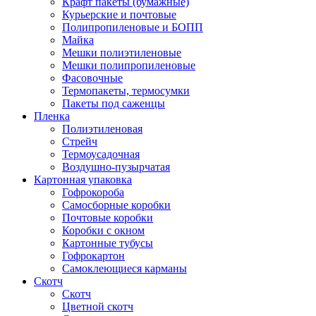
Крафт пакеты (бумажные)
Курьерские и почтовые
Полипропиленовые и БОПП
Майка
Мешки полиэтиленовые
Мешки полипропиленовые
Фасовочные
Термопакеты, термосумки
Пакеты под саженцы
Пленка
Полиэтиленовая
Стрейч
Термоусадочная
Воздушно-пузырчатая
Картонная упаковка
Гофрокороба
Самосборные коробки
Почтовые коробки
Коробки с окном
Картонные тубусы
Гофрокартон
Самоклеющиеся карманы
Скотч
Скотч
Цветной скотч