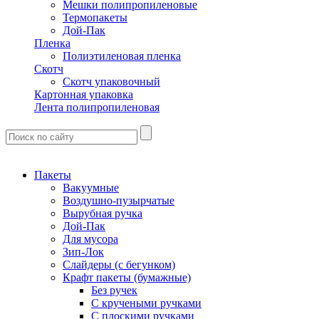
Мешки полипропиленовые
Термопакеты
Дой-Пак
Пленка
Полиэтиленовая пленка
Скотч
Скотч упаковочный
Картонная упаковка
Лента полипропиленовая
Пакеты
Вакуумные
Воздушно-пузырчатые
Вырубная ручка
Дой-Пак
Для мусора
Зип-Лок
Слайдеры (с бегунком)
Крафт пакеты (бумажные)
Без ручек
С кручеными ручками
С плоскими ручками