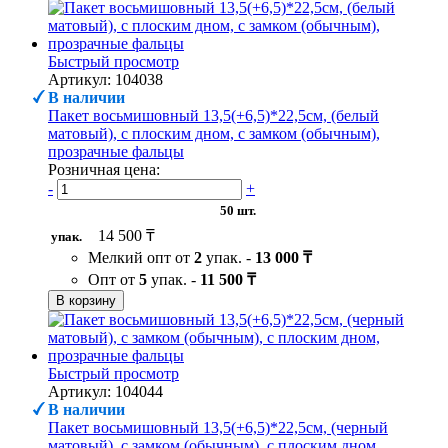
Быстрый просмотр
Артикул: 104038
В наличии
Пакет восьмишовный 13,5(+6,5)*22,5см, (белый
матовый), с плоским дном, с замком (обычным),
прозрачные фальцы
Розничная цена:
-
+
50 шт.
14 500 ₸
упак.
Мелкий опт от
2
упак. -
13 000 ₸
Опт от
5
упак. -
11 500 ₸
В корзину
Быстрый просмотр
Артикул: 104044
В наличии
Пакет восьмишовный 13,5(+6,5)*22,5см, (черный
матовый), с замком (обычным), с плоским дном,