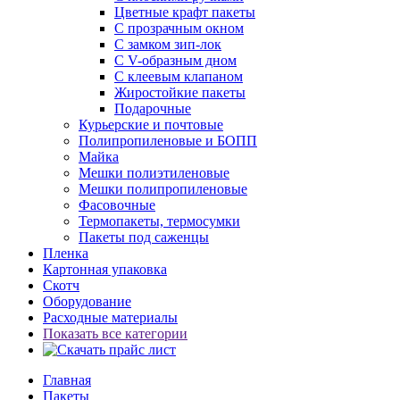
Цветные крафт пакеты
С прозрачным окном
С замком зип-лок
С V-образным дном
С клеевым клапаном
Жиростойкие пакеты
Подарочные
Курьерские и почтовые
Полипропиленовые и БОПП
Майка
Мешки полиэтиленовые
Мешки полипропиленовые
Фасовочные
Термопакеты, термосумки
Пакеты под саженцы
Пленка
Картонная упаковка
Скотч
Оборудование
Расходные материалы
Показать все категории
Главная
Пакеты