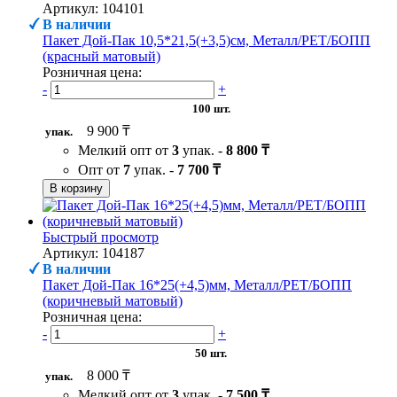
Артикул: 104101
В наличии
Пакет Дой-Пак 10,5*21,5(+3,5)см, Металл/PET/БОПП
(красный матовый)
Розничная цена:
-
+
100 шт.
9 900 ₸
упак.
Мелкий опт от
3
упак. -
8 800 ₸
Опт от
7
упак. -
7 700 ₸
В корзину
Быстрый просмотр
Артикул: 104187
В наличии
Пакет Дой-Пак 16*25(+4,5)мм, Металл/PET/БОПП
(коричневый матовый)
Розничная цена:
-
+
50 шт.
8 000 ₸
упак.
Мелкий опт от
3
упак. -
7 500 ₸