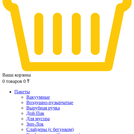
Ваша корзина
0
товаров
0
₸
Пакеты
Вакуумные
Воздушно-пузырчатые
Вырубная ручка
Дой-Пак
Для мусора
Зип-Лок
Слайдеры (с бегунком)