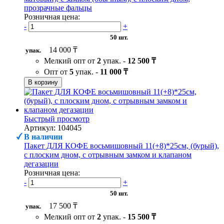
прозрачные фальцы
Розничная цена:
-
+
50 шт.
14 000 ₸
упак.
Мелкий опт от
2
упак. -
12 500 ₸
Опт от
5
упак. -
11 000 ₸
В корзину
Быстрый просмотр
Артикул: 104045
В наличии
Пакет ДЛЯ КОФЕ восьмишовный 11(+8)*25см, (бурый),
с плоским дном, с отрывным замком и клапаном
дегазации
Розничная цена:
-
+
50 шт.
17 500 ₸
упак.
Мелкий опт от
2
упак. -
15 500 ₸