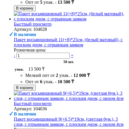
Опт от
5
упак. -
13 500 ₸
В корзину
Быстрый просмотр
Артикул: 104028
В наличии
Пакет восьмишовный 11(+8)*25см, (белый матовый), с
плоским дном, с отрывным замком
Розничная цена:
-
+
50 шт.
13 500 ₸
упак.
Мелкий опт от
2
упак. -
12 000 ₸
Опт от
6
упак. -
10 500 ₸
В корзину
Быстрый просмотр
Артикул: 104036
В наличии
Пакет восьмишовный 9(+6,5)*19см, (светлая бум.), 3
слоя, с отрывным замком, с плоским дном, с окном 4см