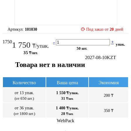
Артикул:
101030
Под заказ от
20
дней
1750
-
+
1 750
упак.
₸/упак.
50 шт.
35
₸/шт.
2027-08-10
KZT
Товара нет в наличии
Количество
Ваша цена
Экономия
от 13 упак.
1 550
₸/упак.
200 ₸
(от 650 шт.)
31
₸/шт.
от 36 упак.
1 400
₸/упак.
350 ₸
(от 1800 шт.)
28
₸/шт.
WebPack