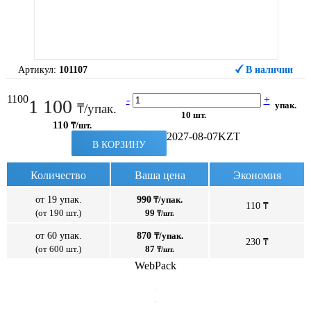
Артикул:
101107
В наличии
1100
-
+
1 100
упак.
₸/упак.
10 шт.
110
₸/шт.
2027-08-07
KZT
В КОРЗИНУ
Количество
Ваша цена
Экономия
от 19 упак.
990
₸/упак.
110 ₸
(от 190 шт.)
99
₸/шт.
от 60 упак.
870
₸/упак.
230 ₸
(от 600 шт.)
87
₸/шт.
WebPack