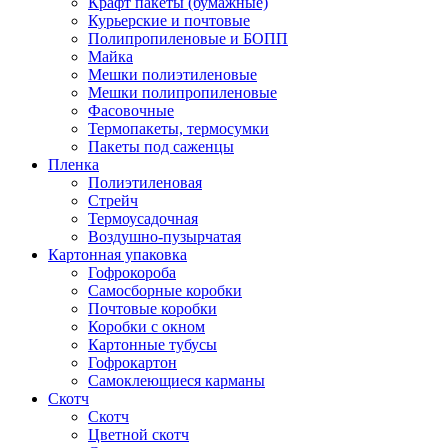
Крафт пакеты (бумажные)
Курьерские и почтовые
Полипропиленовые и БОПП
Майка
Мешки полиэтиленовые
Мешки полипропиленовые
Фасовочные
Термопакеты, термосумки
Пакеты под саженцы
Пленка
Полиэтиленовая
Стрейч
Термоусадочная
Воздушно-пузырчатая
Картонная упаковка
Гофрокороба
Самосборные коробки
Почтовые коробки
Коробки с окном
Картонные тубусы
Гофрокартон
Самоклеющиеся карманы
Скотч
Скотч
Цветной скотч