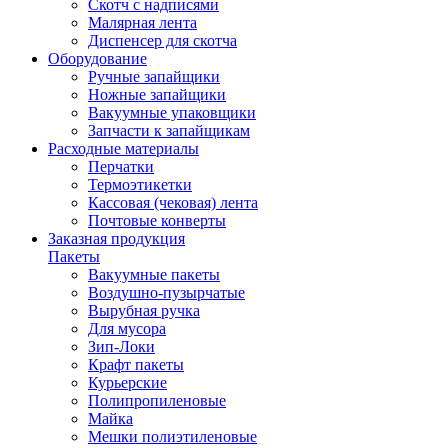
Скотч с надписями
Малярная лента
Диспенсер для скотча
Оборудование
Ручные запайщики
Ножные запайщики
Вакуумные упаковщики
Запчасти к запайщикам
Расходные материалы
Перчатки
Термоэтикетки
Кассовая (чековая) лента
Почтовые конверты
Заказная продукция
Пакеты
Вакуумные пакеты
Воздушно-пузырчатые
Вырубная ручка
Для мусора
Зип-Локи
Крафт пакеты
Курьерские
Полипропиленовые
Майка
Мешки полиэтиленовые