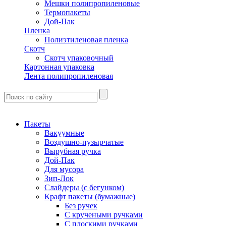
Мешки полипропиленовые
Термопакеты
Дой-Пак
Пленка
Полиэтиленовая пленка
Скотч
Скотч упаковочный
Картонная упаковка
Лента полипропиленовая
Пакеты
Вакуумные
Воздушно-пузырчатые
Вырубная ручка
Дой-Пак
Для мусора
Зип-Лок
Слайдеры (с бегунком)
Крафт пакеты (бумажные)
Без ручек
С кручеными ручками
С плоскими ручками