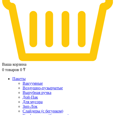
Ваша корзина
0
товаров
0
₸
Пакеты
Вакуумные
Воздушно-пузырчатые
Вырубная ручка
Дой-Пак
Для мусора
Зип-Лок
Слайдеры (с бегунком)