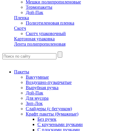
Мешки полипропиленовые
Термопакеты
Дой-Пак
Пленка
Полиэтиленовая пленка
Скотч
Скотч упаковочный
Картонная упаковка
Лента полипропиленовая
Пакеты
Вакуумные
Воздушно-пузырчатые
Вырубная ручка
Дой-Пак
Для мусора
Зип-Лок
Слайдеры (с бегунком)
Крафт пакеты (бумажные)
Без ручек
С кручеными ручками
С плоскими ручками