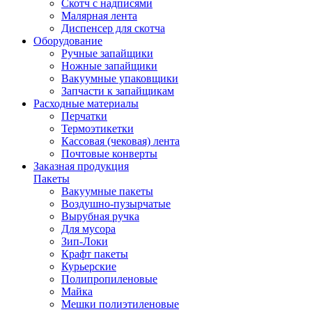
Скотч с надписями
Малярная лента
Диспенсер для скотча
Оборудование
Ручные запайщики
Ножные запайщики
Вакуумные упаковщики
Запчасти к запайщикам
Расходные материалы
Перчатки
Термоэтикетки
Кассовая (чековая) лента
Почтовые конверты
Заказная продукция
Пакеты
Вакуумные пакеты
Воздушно-пузырчатые
Вырубная ручка
Для мусора
Зип-Локи
Крафт пакеты
Курьерские
Полипропиленовые
Майка
Мешки полиэтиленовые