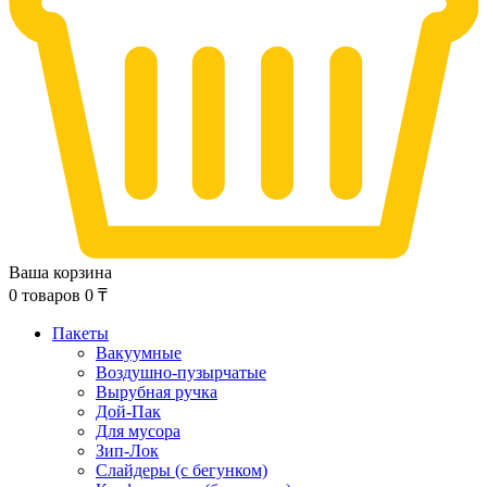
Ваша корзина
0
товаров
0
₸
Пакеты
Вакуумные
Воздушно-пузырчатые
Вырубная ручка
Дой-Пак
Для мусора
Зип-Лок
Слайдеры (с бегунком)