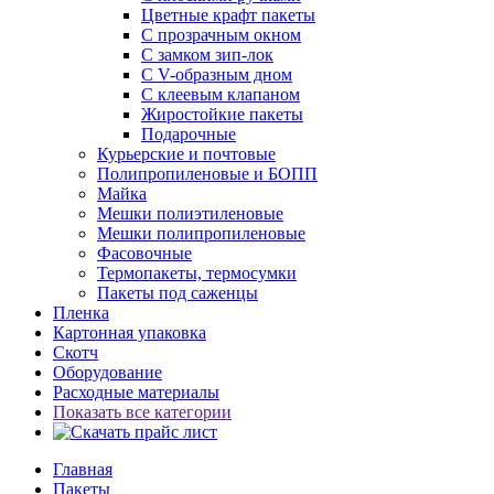
Цветные крафт пакеты
С прозрачным окном
С замком зип-лок
С V-образным дном
С клеевым клапаном
Жиростойкие пакеты
Подарочные
Курьерские и почтовые
Полипропиленовые и БОПП
Майка
Мешки полиэтиленовые
Мешки полипропиленовые
Фасовочные
Термопакеты, термосумки
Пакеты под саженцы
Пленка
Картонная упаковка
Скотч
Оборудование
Расходные материалы
Показать все категории
Главная
Пакеты