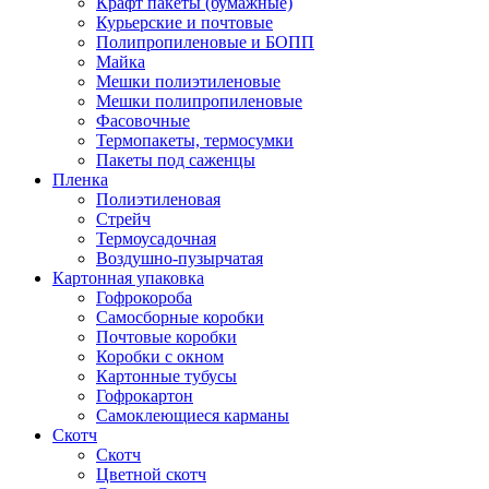
Крафт пакеты (бумажные)
Курьерские и почтовые
Полипропиленовые и БОПП
Майка
Мешки полиэтиленовые
Мешки полипропиленовые
Фасовочные
Термопакеты, термосумки
Пакеты под саженцы
Пленка
Полиэтиленовая
Стрейч
Термоусадочная
Воздушно-пузырчатая
Картонная упаковка
Гофрокороба
Самосборные коробки
Почтовые коробки
Коробки с окном
Картонные тубусы
Гофрокартон
Самоклеющиеся карманы
Скотч
Скотч
Цветной скотч