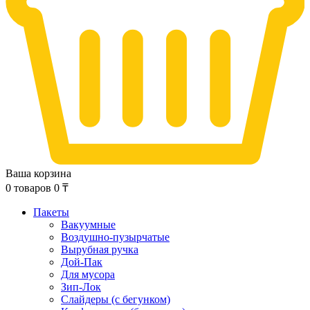
Ваша корзина
0
товаров
0
₸
Пакеты
Вакуумные
Воздушно-пузырчатые
Вырубная ручка
Дой-Пак
Для мусора
Зип-Лок
Слайдеры (с бегунком)