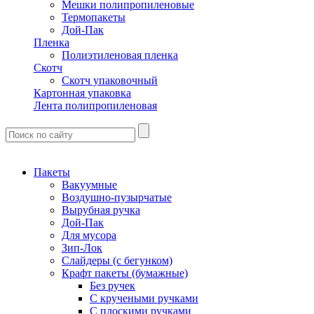
Мешки полипропиленовые
Термопакеты
Дой-Пак
Пленка
Полиэтиленовая пленка
Скотч
Скотч упаковочный
Картонная упаковка
Лента полипропиленовая
Пакеты
Вакуумные
Воздушно-пузырчатые
Вырубная ручка
Дой-Пак
Для мусора
Зип-Лок
Слайдеры (с бегунком)
Крафт пакеты (бумажные)
Без ручек
С кручеными ручками
С плоскими ручками