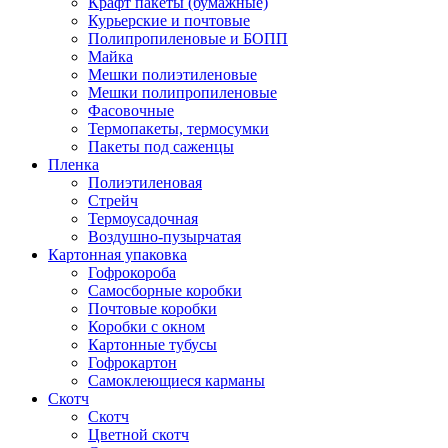
Крафт пакеты (бумажные)
Курьерские и почтовые
Полипропиленовые и БОПП
Майка
Мешки полиэтиленовые
Мешки полипропиленовые
Фасовочные
Термопакеты, термосумки
Пакеты под саженцы
Пленка
Полиэтиленовая
Стрейч
Термоусадочная
Воздушно-пузырчатая
Картонная упаковка
Гофрокороба
Самосборные коробки
Почтовые коробки
Коробки с окном
Картонные тубусы
Гофрокартон
Самоклеющиеся карманы
Скотч
Скотч
Цветной скотч