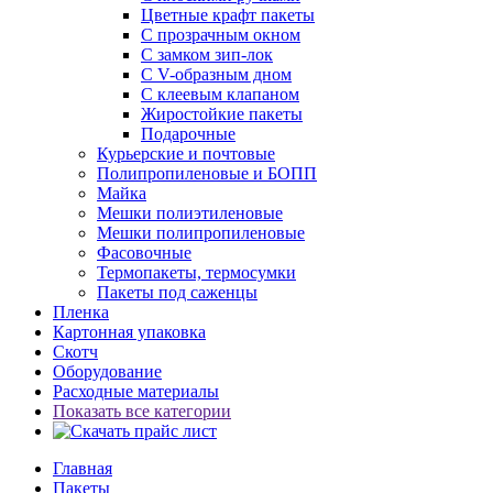
Цветные крафт пакеты
С прозрачным окном
С замком зип-лок
С V-образным дном
С клеевым клапаном
Жиростойкие пакеты
Подарочные
Курьерские и почтовые
Полипропиленовые и БОПП
Майка
Мешки полиэтиленовые
Мешки полипропиленовые
Фасовочные
Термопакеты, термосумки
Пакеты под саженцы
Пленка
Картонная упаковка
Скотч
Оборудование
Расходные материалы
Показать все категории
Главная
Пакеты