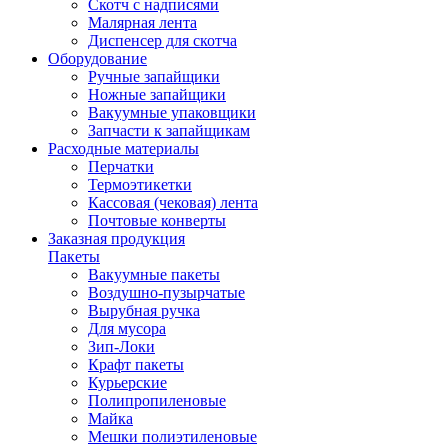
Скотч с надписями
Малярная лента
Диспенсер для скотча
Оборудование
Ручные запайщики
Ножные запайщики
Вакуумные упаковщики
Запчасти к запайщикам
Расходные материалы
Перчатки
Термоэтикетки
Кассовая (чековая) лента
Почтовые конверты
Заказная продукция
Пакеты
Вакуумные пакеты
Воздушно-пузырчатые
Вырубная ручка
Для мусора
Зип-Локи
Крафт пакеты
Курьерские
Полипропиленовые
Майка
Мешки полиэтиленовые