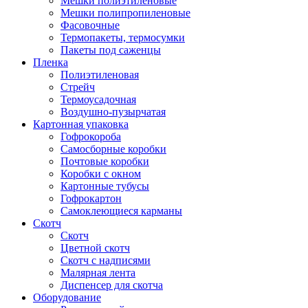
Мешки полиэтиленовые
Мешки полипропиленовые
Фасовочные
Термопакеты, термосумки
Пакеты под саженцы
Пленка
Полиэтиленовая
Стрейч
Термоусадочная
Воздушно-пузырчатая
Картонная упаковка
Гофрокороба
Самосборные коробки
Почтовые коробки
Коробки с окном
Картонные тубусы
Гофрокартон
Самоклеющиеся карманы
Скотч
Скотч
Цветной скотч
Скотч с надписями
Малярная лента
Диспенсер для скотча
Оборудование