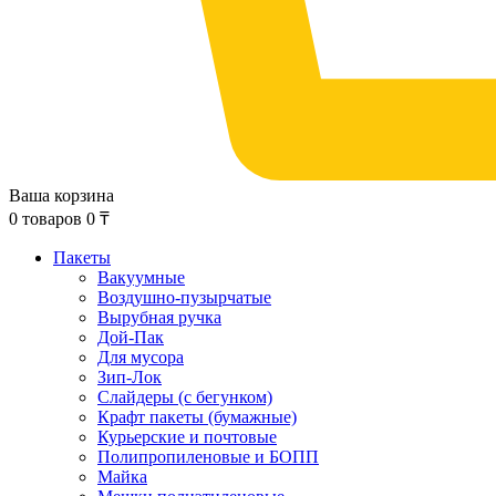
Ваша корзина
0
товаров
0
₸
Пакеты
Вакуумные
Воздушно-пузырчатые
Вырубная ручка
Дой-Пак
Для мусора
Зип-Лок
Слайдеры (с бегунком)
Крафт пакеты (бумажные)
Курьерские и почтовые
Полипропиленовые и БОПП
Майка