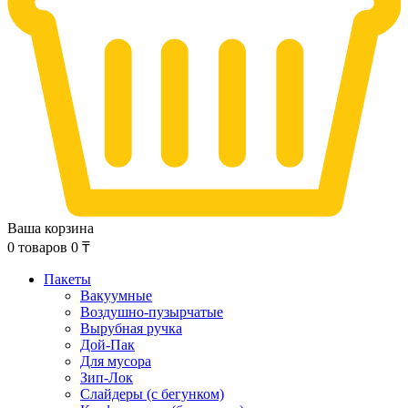
Ваша корзина
0
товаров
0
₸
Пакеты
Вакуумные
Воздушно-пузырчатые
Вырубная ручка
Дой-Пак
Для мусора
Зип-Лок
Слайдеры (с бегунком)