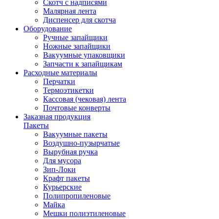
Скотч с надписями
Малярная лента
Диспенсер для скотча
Оборудование
Ручные запайщики
Ножные запайщики
Вакуумные упаковщики
Запчасти к запайщикам
Расходные материалы
Перчатки
Термоэтикетки
Кассовая (чековая) лента
Почтовые конверты
Заказная продукция
Пакеты
Вакуумные пакеты
Воздушно-пузырчатые
Вырубная ручка
Для мусора
Зип-Локи
Крафт пакеты
Курьерские
Полипропиленовые
Майка
Мешки полиэтиленовые