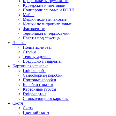
Крафт пакеты (бумажные)
Курьерские и почтовые
Полипропиленовые и БОПП
Майка
Мешки полиэтиленовые
Мешки полипропиленовые
Фасовочные
Термопакеты, термосумки
Пакеты под саженцы
Пленка
Полиэтиленовая
Стрейч
Термоусадочная
Воздушно-пузырчатая
Картонная упаковка
Гофрокороба
Самосборные коробки
Почтовые коробки
Коробки с окном
Картонные тубусы
Гофрокартон
Самоклеющиеся карманы
Скотч
Скотч
Цветной скотч