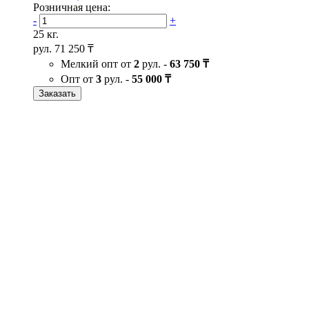
Розничная цена:
-
+
25 кг.
рул.
71 250 ₸
Мелкий опт от
2
рул. -
63 750 ₸
Опт от
3
рул. -
55 000 ₸
Заказать