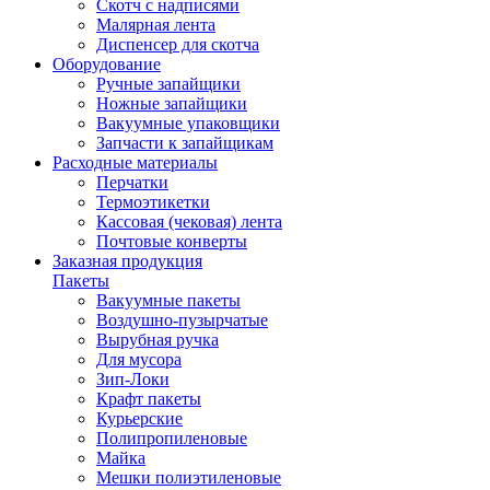
Скотч с надписями
Малярная лента
Диспенсер для скотча
Оборудование
Ручные запайщики
Ножные запайщики
Вакуумные упаковщики
Запчасти к запайщикам
Расходные материалы
Перчатки
Термоэтикетки
Кассовая (чековая) лента
Почтовые конверты
Заказная продукция
Пакеты
Вакуумные пакеты
Воздушно-пузырчатые
Вырубная ручка
Для мусора
Зип-Локи
Крафт пакеты
Курьерские
Полипропиленовые
Майка
Мешки полиэтиленовые