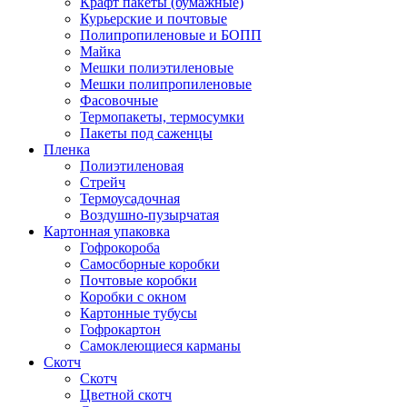
Крафт пакеты (бумажные)
Курьерские и почтовые
Полипропиленовые и БОПП
Майка
Мешки полиэтиленовые
Мешки полипропиленовые
Фасовочные
Термопакеты, термосумки
Пакеты под саженцы
Пленка
Полиэтиленовая
Стрейч
Термоусадочная
Воздушно-пузырчатая
Картонная упаковка
Гофрокороба
Самосборные коробки
Почтовые коробки
Коробки с окном
Картонные тубусы
Гофрокартон
Самоклеющиеся карманы
Скотч
Скотч
Цветной скотч