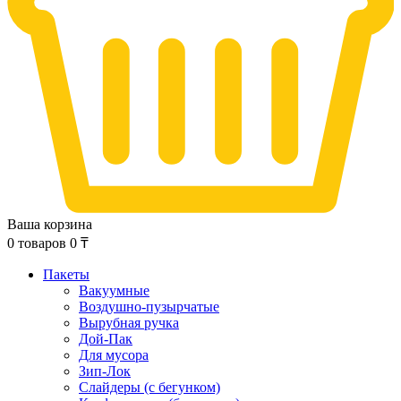
Ваша корзина
0
товаров
0
₸
Пакеты
Вакуумные
Воздушно-пузырчатые
Вырубная ручка
Дой-Пак
Для мусора
Зип-Лок
Слайдеры (с бегунком)