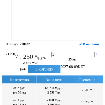
Артикул:
220022
В наличии
71250
-
+
71 250
₸/рул.
25 кг.
2 850
₸/кг.
2027-08-09
KZT
рул.
В КОРЗИНУ
Количество
Ваша цена
Экономия
от 2 рул.
63 750
₸/рул.
7 500 ₸
(от 50 кг.)
2 550
₸/кг.
от 3 рул.
55 000
₸/рул.
16 250 ₸
(от 25 кг.)
2 200
₸/кг.