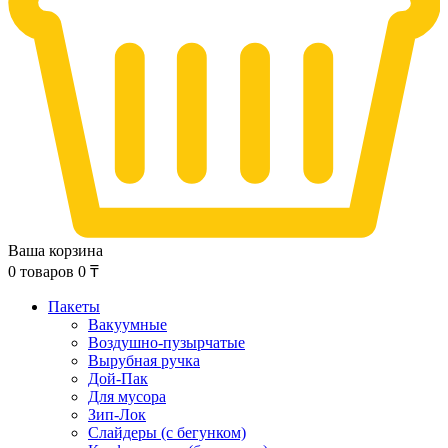
Ваша корзина
0
товаров
0
₸
Пакеты
Вакуумные
Воздушно-пузырчатые
Вырубная ручка
Дой-Пак
Для мусора
Зип-Лок
Слайдеры (с бегунком)