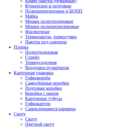
Крафт пакеты (бумажные)
Курьерские и почтовые
Полипропиленовые и БОПП
Майка
Мешки полиэтиленовые
Мешки полипропиленовые
Фасовочные
Термопакеты, термосумки
Пакеты под саженцы
Пленка
Полиэтиленовая
Стрейч
Термоусадочная
Воздушно-пузырчатая
Картонная упаковка
Гофрокороба
Самосборные коробки
Почтовые коробки
Коробки с окном
Картонные тубусы
Гофрокартон
Самоклеющиеся карманы
Скотч
Скотч
Цветной скотч