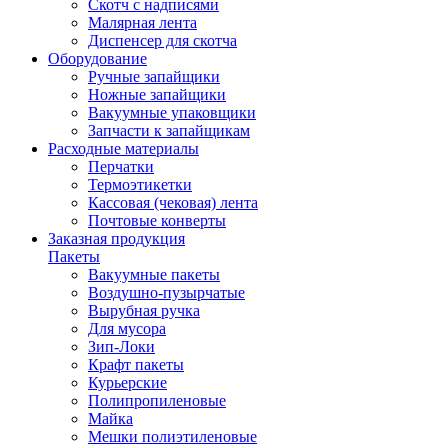
Скотч с надписями
Малярная лента
Диспенсер для скотча
Оборудование
Ручные запайщики
Ножные запайщики
Вакуумные упаковщики
Запчасти к запайщикам
Расходные материалы
Перчатки
Термоэтикетки
Кассовая (чековая) лента
Почтовые конверты
Заказная продукция
Пакеты
Вакуумные пакеты
Воздушно-пузырчатые
Вырубная ручка
Для мусора
Зип-Локи
Крафт пакеты
Курьерские
Полипропиленовые
Майка
Мешки полиэтиленовые