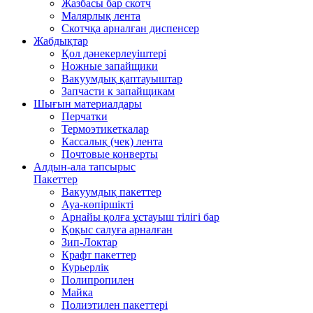
Жазбасы бар скотч
Малярлық лента
Скотчқа арналған диспенсер
Жабдықтар
Қол дәнекерлеуіштері
Ножные запайщики
Вакуумдық қаптауыштар
Запчасти к запайщикам
Шығын материалдары
Перчатки
Термоэтикеткалар
Кассалық (чек) лента
Почтовые конверты
Алдын-ала тапсырыс
Пакеттер
Вакуумдық пакеттер
Ауа-көпіршікті
Арнайы қолға ұстауыш тілігі бар
Қоқыс салуға арналған
Зип-Локтар
Крафт пакеттер
Курьерлік
Полипропилен
Майка
Полиэтилен пакеттері