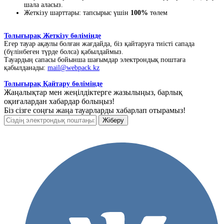
шала аласыз.
Жеткізу шарттары: тапсырыс үшін
100%
төлем
Толығырақ Жеткізу бөлімінде
Егер тауар ақаулы болған жағдайда, біз қайтаруға тиісті сапада
(бүлінбеген түрде болса) қабылдаймыз.
Тауардың сапасы бойынша шағымдар электрондық поштаға
қабылданады:
mail@webpack.kz
Толығырақ Қайтару бөлімінде
Жаңалықтар мен жеңілдіктерге жазылыңыз, барлық
оқиғалардан хабардар болыңыз!
Біз сізге соңғы жаңа тауарларды хабарлап отырамыз!