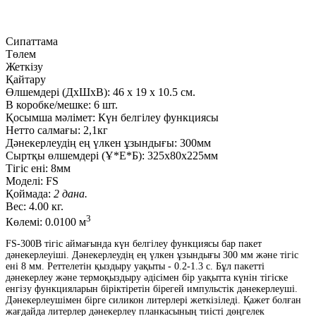
Сипаттама
Төлем
Жеткізу
Қайтару
Өлшемдері (ДxШxВ):
46
x
19
x
10.5 см.
В коробке/мешке:
6 шт.
Қосымша мәлімет:
Күн белгілеу функциясы
Нетто салмағы:
2,1кг
Дәнекерлеудің ең үлкен ұзындығы:
300мм
Сыртқы өлшемдері (Ұ*Е*Б):
325x80x225мм
Тігіс ені:
8мм
Моделі:
FS
Қоймада:
2 дана.
Вес:
4.00 кг.
3
Көлемі:
0.0100 м
FS-300B тігіс аймағында күн белгілеу функциясы бар пакет
дәнекерлеуіші. Дәнекерлеудiң ең үлкен ұзындығы 300 мм және тігіс
енi 8 мм. Реттелетін қыздыру уақыты - 0.2-1.3 с. Бұл пакетті
дәнекерлеу және термоқыздыру әдісімен бір уақытта күнін тігіске
енгізу функцияларын біріктіретін бірегей импульстік дәнекерлеуші.
Дәнекерлеушімен бірге силикон литерлері жеткізіледі. Қажет болған
жағдайда литерлер дәнекерлеу планкасының тиісті дөңгелек