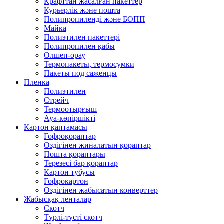
Крафттан жасалған пакеттер
Курьерлік және пошта
Полипропиленді және БОПП
Майка
Полиэтилен пакеттері
Полипропилен қабы
Өлшеп-орау
Термопакеты, термосумки
Пакеты под саженцы
Пленка
Полиэтилен
Стрейч
Термоотырғыш
Ауа-көпіршікті
Картон қаптамасы
Гофроқораптар
Өздігінен жиналатын қораптар
Пошта қораптары
Терезесі бар қораптар
Картон тубусы
Гофрокартон
Өздігінен жабысатын конверттер
Жабысқақ ленталар
Скотч
Түрлі-түсті скотч