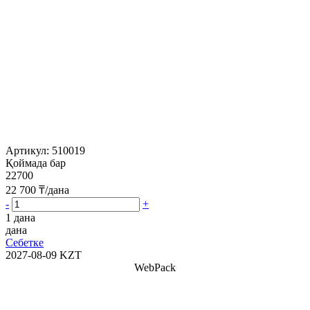
Артикул:
510019
Қоймада бар
22700
22 700
₸/дана
-
+
1 дана
дана
Себетке
2027-08-09
KZT
WebPack