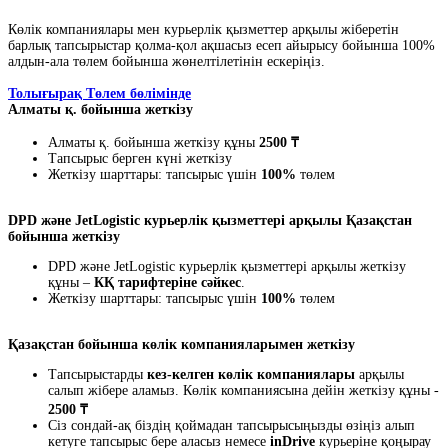
Көлік компаниялары мен курьерлік қызметтер арқылы жіберетін
барлық тапсырыстар қолма-қол ақшасыз есеп айырысу бойынша 100%
алдын-ала төлем бойынша жөнелтілетінін ескеріңіз.
Толығырақ Төлем бөлімінде
Алматы қ. бойынша жеткізу
Алматы қ. бойынша жеткізу құны
2500 ₸
Тапсырыс берген күні жеткізу
Жеткізу шарттары: тапсырыс үшін
100%
төлем
DPD және JetLogistic курьерлік қызметтері арқылы Қазақстан
бойынша жеткізу
DPD және JetLogistic курьерлік қызметтері арқылы жеткізу
құны –
КҚ тарифтеріне сәйкес
.
Жеткізу шарттары: тапсырыс үшін
100%
төлем
Қазақстан бойынша көлік компанияларымен жеткізу
Тапсырыстарды
кез-келген көлік компаниялары
арқылы
салып жібере аламыз. Көлік компаниясына дейін жеткізу құны -
2500 ₸
Сіз сондай-ақ біздің қоймадан тапсырысыңызды өзіңіз алып
кетуге тапсырыс бере аласыз немесе
inDrive
курьеріне қоңырау