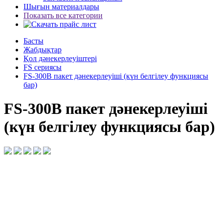
Шығын материалдары
Показать все категории
Басты
Жабдықтар
Қол дәнекерлеуіштері
FS сериясы
FS-300B пакет дәнекерлеуіші (күн белгілеу функциясы
бар)
FS-300B пакет дәнекерлеуіші
(күн белгілеу функциясы бар)