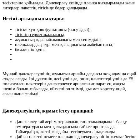
тесіктеріне қойылады. Дәнекерлеу кезінде пленка қыздырылады және
литерлер пакеттің тігісінде бедер қалдырады.
Негізгі артықшылықтары:
тігіске күн қою функциясы (сығу әдісі);
тігістің герметикалылығы;
жұмыстың қарапайымдылығы мен сенімділігі;
пленкалардың түрі мен қалыңдығына әмбебаптығы;
бюджеттік құны.
Мұндай дәнекерлеушінің жұмысын арнайы дағдысы жоқ адам да оңай
атқара алады. Ірі дүкеннің иесі үшін де, оның клиенттері үшін де FS
полиэтилен пакеттерін дәнекерлеуге арналған аппарат ең жақсы
шешім болып табылады, өйткені ол тиімді, қызмет көрсету оңай,
арзан және сенімді.
Дәнекерлеуіштің
жұмыс істеу принципі:
Дәнекерлеу таймері материалдың сипаттамаларына - балқу
температурасы мен қалыңдығына сәйкес орнатылады.
Таймердің қажетті жағдайы тестілеумен анықталады.
Дайын пакетті немесе пленканы дәнекерлеушінің жұмыс бетіне