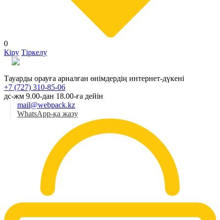
0
Кіру
Тіркелу
Қаз
Тауарды орауға арналған өнімдердің интернет-дүкені
+7 (727) 310-85-06
дс-жм 9.00-дан 18.00-ға дейін
mail@webpack.kz
WhatsApp-қа жазу