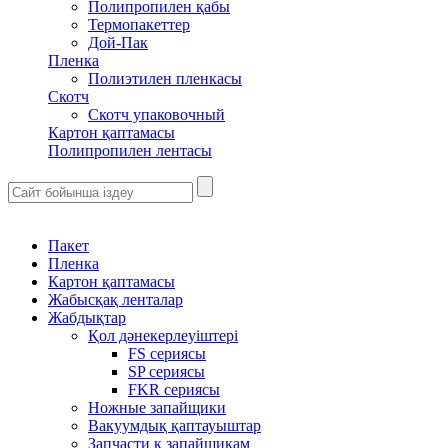
Полипропилен қабы
Термопакеттер
Дой-Пак
Пленка
Полиэтилен пленкасы
Скотч
Скотч упаковочный
Картон қаптамасы
Полипропилен лентасы
Пакет
Пленка
Картон қаптамасы
Жабысқақ ленталар
Жабдықтар
Қол дәнекерлеуіштері
FS сериясы
SP сериясы
FKR сериясы
Ножные запайщики
Вакуумдық қаптауыштар
Запчасти к запайщикам