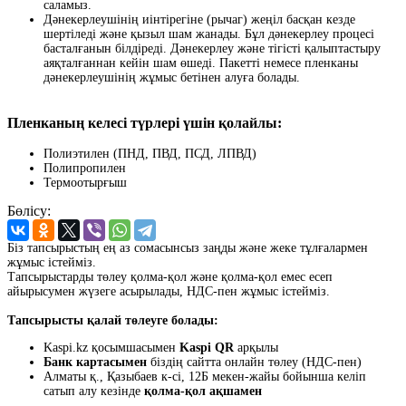
саламыз.
Дәнекерлеушінің иінтірегіне (рычаг) жеңіл басқан кезде
шертіледі және қызыл шам жанады. Бұл дәнекерлеу процесі
басталғанын білдіреді. Дәнекерлеу және тігісті қалыптастыру
аяқталғаннан кейін шам өшеді. Пакетті немесе пленканы
дәнекерлеушінің жұмыс бетінен алуға болады.
Пленканың келесі түрлері үшін қолайлы:
Полиэтилен (ПНД, ПВД, ПСД, ЛПВД)
Полипропилен
Термоотырғыш
Бөлісу:
Біз тапсырыстың ең аз сомасынсыз заңды және жеке тұлғалармен
жұмыс істейміз.
Тапсырыстарды төлеу қолма-қол және қолма-қол емес есеп
айырысумен жүзеге асырылады, НДС-пен жұмыс істейміз.
Тапсырысты қалай төлеуге болады:
Kaspi.kz қосымшасымен
Kaspi QR
арқылы
Банк картасымен
біздің сайтта онлайн төлеу (НДС-пен)
Алматы қ., Қазыбаев к-сі, 12Б мекен-жайы бойынша келіп
сатып алу кезінде
қолма-қол ақшамен