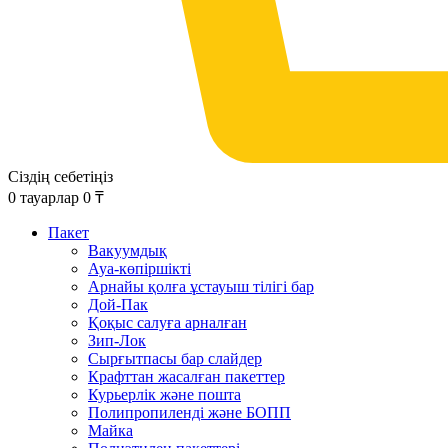
Сіздің себетіңіз
0
тауарлар
0
₸
Пакет
Вакуумдық
Ауа-көпіршікті
Арнайы қолға ұстауыш тілігі бар
Дой-Пак
Қоқыс салуға арналған
Зип-Лок
Сырғытпасы бар слайдер
Крафттан жасалған пакеттер
Курьерлік және пошта
Полипропиленді және БОПП
Майка