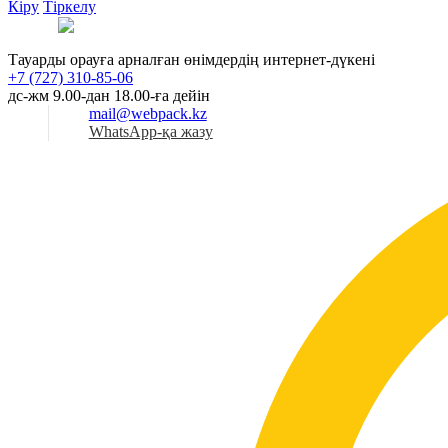
Кіру
Тіркелу
Қаз
Тауарды орауға арналған өнімдердің интернет-дүкені
+7 (727) 310-85-06
дс-жм 9.00-дан 18.00-ға дейін
mail@webpack.kz
WhatsApp-қа жазу