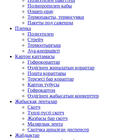
Полиэтилен пакеттері
Полипропилен қабы
Өлшеп-орау
Термопакеты, термосумки
Пакеты под саженцы
Пленка
Полиэтилен
Стрейч
Термоотырғыш
Ауа-көпіршікті
Картон қаптамасы
Гофроқораптар
Өздігінен жиналатын қораптар
Пошта қораптары
Терезесі бар қораптар
Картон тубусы
Гофрокартон
Өздігінен жабысатын конверттер
Жабысқақ ленталар
Скотч
Түрлі-түсті скотч
Жазбасы бар скотч
Малярлық лента
Скотчқа арналған диспенсер
Жабдықтар