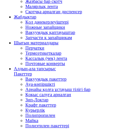
Жазбасы бар скотч
Малярлық лента
Скотчқа арналған диспенсер
Жабдықтар
Қол дәнекерлеуіштері
Ножные запайщики
Вакуумдық қаптауыштар
Запчасти к запайщикам
Шығын материалдары
Перчатки
Термоэтикеткалар
Кассалық (чек) лента
Почтовые конверты
Алдын-ала тапсырыс
Пакеттер
Вакуумдық пакеттер
Ауа-көпіршікті
Арнайы қолға ұстауыш тілігі бар
Қоқыс салуға арналған
Зип-Локтар
Крафт пакеттер
Курьерлік
Полипропилен
Майка
Полиэтилен пакеттері