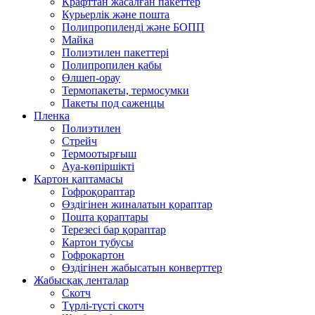
Крафттан жасалған пакеттер
Курьерлік және пошта
Полипропиленді және БОПП
Майка
Полиэтилен пакеттері
Полипропилен қабы
Өлшеп-орау
Термопакеты, термосумки
Пакеты под саженцы
Пленка
Полиэтилен
Стрейч
Термоотырғыш
Ауа-көпіршікті
Картон қаптамасы
Гофроқораптар
Өздігінен жиналатын қораптар
Пошта қораптары
Терезесі бар қораптар
Картон тубусы
Гофрокартон
Өздігінен жабысатын конверттер
Жабысқақ ленталар
Скотч
Түрлі-түсті скотч