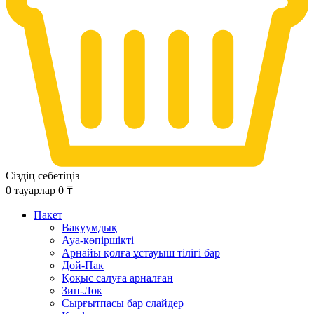
Сіздің себетіңіз
0
тауарлар
0
₸
Пакет
Вакуумдық
Ауа-көпіршікті
Арнайы қолға ұстауыш тілігі бар
Дой-Пак
Қоқыс салуға арналған
Зип-Лок
Сырғытпасы бар слайдер