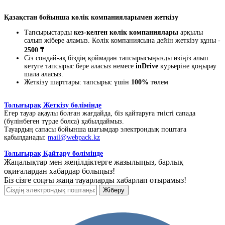
Қазақстан бойынша көлік компанияларымен жеткізу
Тапсырыстарды
кез-келген көлік компаниялары
арқылы
салып жібере аламыз. Көлік компаниясына дейін жеткізу құны -
2500 ₸
Сіз сондай-ақ біздің қоймадан тапсырысыңызды өзіңіз алып
кетуге тапсырыс бере аласыз немесе
inDrive
курьеріне қоңырау
шала аласыз.
Жеткізу шарттары: тапсырыс үшін
100%
төлем
Толығырақ Жеткізу бөлімінде
Егер тауар ақаулы болған жағдайда, біз қайтаруға тиісті сапада
(бүлінбеген түрде болса) қабылдаймыз.
Тауардың сапасы бойынша шағымдар электрондық поштаға
қабылданады:
mail@webpack.kz
Толығырақ Қайтару бөлімінде
Жаңалықтар мен жеңілдіктерге жазылыңыз, барлық
оқиғалардан хабардар болыңыз!
Біз сізге соңғы жаңа тауарларды хабарлап отырамыз!