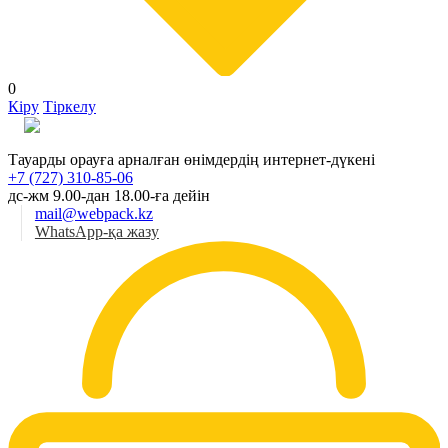
0
Кіру
Тіркелу
Қаз
Тауарды орауға арналған өнімдердің интернет-дүкені
+7 (727) 310-85-06
дс-жм 9.00-дан 18.00-ға дейін
mail@webpack.kz
WhatsApp-қа жазу