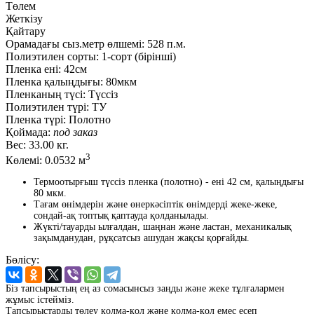
Төлем
Жеткізу
Қайтару
Орамадағы сыз.метр өлшемі:
528 п.м.
Полиэтилен сорты:
1-сорт (бірінші)
Пленка ені:
42см
Пленка қалыңдығы:
80мкм
Пленканың түсі:
Түссіз
Полиэтилен түрі:
ТУ
Пленка түрі:
Полотно
Қоймада:
под заказ
Вес:
33.00 кг.
3
Көлемі:
0.0532 м
Термоотырғыш түссіз пленка (полотно) - ені 42 см, қалыңдығы
80 мкм.
Тағам өнімдерін және өнеркәсіптік өнімдерді жеке-жеке,
сондай-ақ топтық қаптауда қолданылады.
Жүкті/тауарды ылғалдан, шаңнан және ластан, механикалық
зақымданудан, рұқсатсыз ашудан жақсы қорғайды.
Бөлісу:
Біз тапсырыстың ең аз сомасынсыз заңды және жеке тұлғалармен
жұмыс істейміз.
Тапсырыстарды төлеу қолма-қол және қолма-қол емес есеп