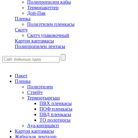
Полипропилен қабы
Термопакеттер
Дой-Пак
Пленка
Полиэтилен пленкасы
Скотч
Скотч упаковочный
Картон қаптамасы
Полипропилен лентасы
Пакет
Пленка
Полиэтилен
Стрейч
Термоотырғыш
ПВХ пленкасы
ПОФ пленкасы
ПВД пленкасы
ТО полотносы
Ауа-көпіршікті
Картон қаптамасы
Жабысқақ ленталар