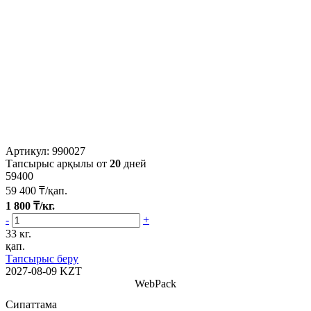
Артикул:
990027
Тапсырыс арқылы от
20
дней
59400
59 400
₸/қап.
1 800
₸/кг.
-
+
33 кг.
қап.
Тапсырыс беру
2027-08-09
KZT
WebPack
Сипаттама