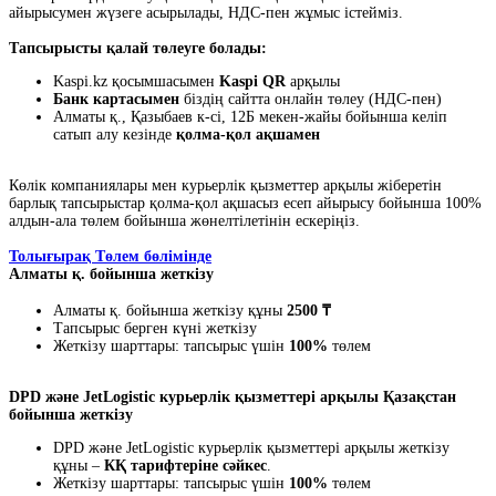
айырысумен жүзеге асырылады, НДС-пен жұмыс істейміз.
Тапсырысты қалай төлеуге болады:
Kaspi.kz қосымшасымен
Kaspi QR
арқылы
Банк картасымен
біздің сайтта онлайн төлеу (НДС-пен)
Алматы қ., Қазыбаев к-сі, 12Б мекен-жайы бойынша келіп
сатып алу кезінде
қолма-қол ақшамен
Көлік компаниялары мен курьерлік қызметтер арқылы жіберетін
барлық тапсырыстар қолма-қол ақшасыз есеп айырысу бойынша 100%
алдын-ала төлем бойынша жөнелтілетінін ескеріңіз.
Толығырақ Төлем бөлімінде
Алматы қ. бойынша жеткізу
Алматы қ. бойынша жеткізу құны
2500 ₸
Тапсырыс берген күні жеткізу
Жеткізу шарттары: тапсырыс үшін
100%
төлем
DPD және JetLogistic курьерлік қызметтері арқылы Қазақстан
бойынша жеткізу
DPD және JetLogistic курьерлік қызметтері арқылы жеткізу
құны –
КҚ тарифтеріне сәйкес
.
Жеткізу шарттары: тапсырыс үшін
100%
төлем