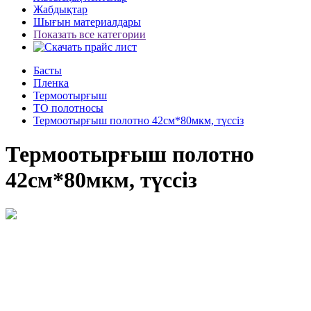
Жабдықтар
Шығын материалдары
Показать все категории
Басты
Пленка
Термоотырғыш
ТО полотносы
Термоотырғыш полотно 42см*80мкм, түссіз
Термоотырғыш полотно
42см*80мкм, түссіз