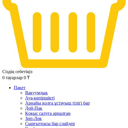
Сіздің себетіңіз
0
тауарлар
0
₸
Пакет
Вакуумдық
Ауа-көпіршікті
Арнайы қолға ұстауыш тілігі бар
Дой-Пак
Қоқыс салуға арналған
Зип-Лок
Сырғытпасы бар слайдер