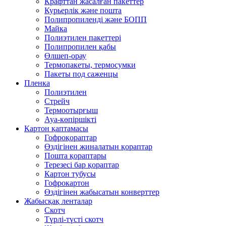
Крафттан жасалған пакеттер
Курьерлік және пошта
Полипропиленді және БОПП
Майка
Полиэтилен пакеттері
Полипропилен қабы
Өлшеп-орау
Термопакеты, термосумки
Пакеты под саженцы
Пленка
Полиэтилен
Стрейч
Термоотырғыш
Ауа-көпіршікті
Картон қаптамасы
Гофроқораптар
Өздігінен жиналатын қораптар
Пошта қораптары
Терезесі бар қораптар
Картон тубусы
Гофрокартон
Өздігінен жабысатын конверттер
Жабысқақ ленталар
Скотч
Түрлі-түсті скотч