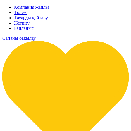
Компания жайлы
Төлем
Тауарды қайтару
Жеткізу
Байланыс
Сапаны бақылау