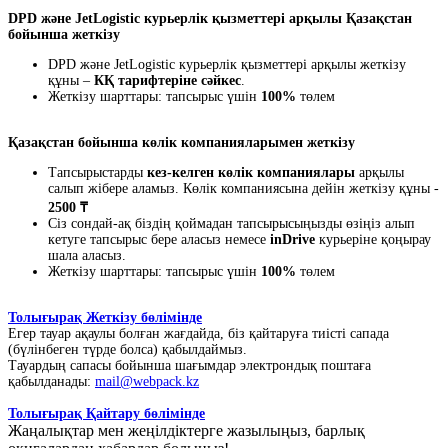
DPD және JetLogistic курьерлік қызметтері арқылы Қазақстан
бойынша жеткізу
DPD және JetLogistic курьерлік қызметтері арқылы жеткізу
құны –
КҚ тарифтеріне сәйкес
.
Жеткізу шарттары: тапсырыс үшін
100%
төлем
Қазақстан бойынша көлік компанияларымен жеткізу
Тапсырыстарды
кез-келген көлік компаниялары
арқылы
салып жібере аламыз. Көлік компаниясына дейін жеткізу құны -
2500 ₸
Сіз сондай-ақ біздің қоймадан тапсырысыңызды өзіңіз алып
кетуге тапсырыс бере аласыз немесе
inDrive
курьеріне қоңырау
шала аласыз.
Жеткізу шарттары: тапсырыс үшін
100%
төлем
Толығырақ Жеткізу бөлімінде
Егер тауар ақаулы болған жағдайда, біз қайтаруға тиісті сапада
(бүлінбеген түрде болса) қабылдаймыз.
Тауардың сапасы бойынша шағымдар электрондық поштаға
қабылданады:
mail@webpack.kz
Толығырақ Қайтару бөлімінде
Жаңалықтар мен жеңілдіктерге жазылыңыз, барлық