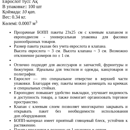
Еврослот түсі:
Ақ
В упаковке::
100 шт
Қоймада:
10 қап.
Вес:
0.34 кг.
3
Көлемі:
0.0007 м
Прозрачные БОПП пакеты 23x25 см с клеевым клапаном и
европодвесом - универсальная упаковка для фасовки
разнообразных товаров.
Размер пакета указан без учета еврослота и клапана.
Высота еврослота ~ 3 см. Высота клапана ~ 3 см. Возможно
отклонение размеров по ± 1 см.
Отлично подходят для аксессуаров и запчастей, фурнитуры и
бижутерии. Идеальны для текстиля и одежды, канцтоваров и
полиграфии.
Еврослот — это специальное отверстие в верхней части
упаковки. Благодаря ему, пакеты можно размещать на крючках
и специальных стойках.
Европодвес повышает удобство выкладки, улучшает видимость
и доступность товара, а также помогает организовать торговое
пространство.
Клапан с клеевым слоем позволяет многократно закрывать и
открывать пакет без необходимости использования
доп.оборудования.
БОПП-материал имеет приятный глянцевый блеск, устойчив к
растяжению.
Пакеты продаются в розницу от 1 упаковки и оптом.