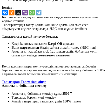
Бөлісу:
Біз тапсырыстың ең аз сомасынсыз заңды және жеке тұлғалармен
жұмыс істейміз.
Тапсырыстарды төлеу қолма-қол және қолма-қол емес есеп
айырысумен жүзеге асырылады, НДС-пен жұмыс істейміз.
Тапсырысты қалай төлеуге болады:
Kaspi.kz қосымшасымен
Kaspi QR
арқылы
Банк картасымен
біздің сайтта онлайн төлеу (НДС-пен)
Алматы қ., Қазыбаев к-сі, 12Б мекен-жайы бойынша келіп
сатып алу кезінде
қолма-қол ақшамен
Көлік компаниялары мен курьерлік қызметтер арқылы жіберетін
барлық тапсырыстар қолма-қол ақшасыз есеп айырысу бойынша 100%
алдын-ала төлем бойынша жөнелтілетінін ескеріңіз.
Толығырақ Төлем бөлімінде
Алматы қ. бойынша жеткізу
Алматы қ. бойынша жеткізу құны
2500 ₸
Тапсырыс берген күні жеткізу
Жеткізу шарттары: тапсырыс үшін
100%
төлем