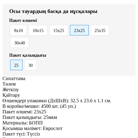
Осы тауардың басқа да нұсқалары
Пакет өлшемі
8x10
10x15
15x25
23x25
25x35
30x40
Пакет қалыңдығы
25
30
Сипаттама
Төлем
Жеткізу
Қайтару
Өлшемдері упаковки (ДxШxВ):
32.5
x
23.6
x
1.1 см.
В коробке/мешке:
4500 шт. (45 уп.)
Пакет өлшемі:
23x25
Пакет қалыңдығы:
25мкм
Материалы:
БОПП
Қосымша мәлімет:
Еврослот
Пакет түсі:
Түссіз