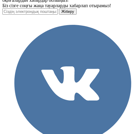
оқиғалардан хабардар болыңыз!
Біз сізге соңғы жаңа тауарларды хабарлап отырамыз!