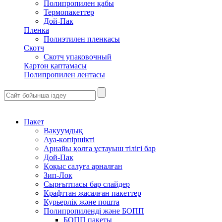
Полипропилен қабы
Термопакеттер
Дой-Пак
Пленка
Полиэтилен пленкасы
Скотч
Скотч упаковочный
Картон қаптамасы
Полипропилен лентасы
Пакет
Вакуумдық
Ауа-көпіршікті
Арнайы қолға ұстауыш тілігі бар
Дой-Пак
Қоқыс салуға арналған
Зип-Лок
Сырғытпасы бар слайдер
Крафттан жасалған пакеттер
Курьерлік және пошта
Полипропиленді және БОПП
БОПП пакеты