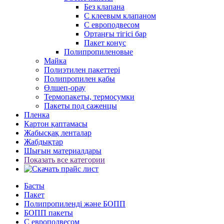
Без клапана
С клеевым клапаном
С европодвесом
Ортаңғы тігісі бар
Пакет конус
Полипропиленовые
Майка
Полиэтилен пакеттері
Полипропилен қабы
Өлшеп-орау
Термопакеты, термосумки
Пакеты под саженцы
Пленка
Картон қаптамасы
Жабысқақ ленталар
Жабдықтар
Шығын материалдары
Показать все категории
Басты
Пакет
Полипропиленді және БОПП
БОПП пакеты
С европодвесом