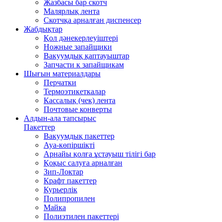
Жазбасы бар скотч
Малярлық лента
Скотчқа арналған диспенсер
Жабдықтар
Қол дәнекерлеуіштері
Ножные запайщики
Вакуумдық қаптауыштар
Запчасти к запайщикам
Шығын материалдары
Перчатки
Термоэтикеткалар
Кассалық (чек) лента
Почтовые конверты
Алдын-ала тапсырыс
Пакеттер
Вакуумдық пакеттер
Ауа-көпіршікті
Арнайы қолға ұстауыш тілігі бар
Қоқыс салуға арналған
Зип-Локтар
Крафт пакеттер
Курьерлік
Полипропилен
Майка
Полиэтилен пакеттері