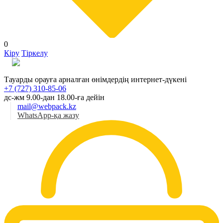
0
Кіру
Тіркелу
Қаз
Тауарды орауға арналған өнімдердің интернет-дүкені
+7 (727) 310-85-06
дс-жм 9.00-дан 18.00-ға дейін
mail@webpack.kz
WhatsApp-қа жазу