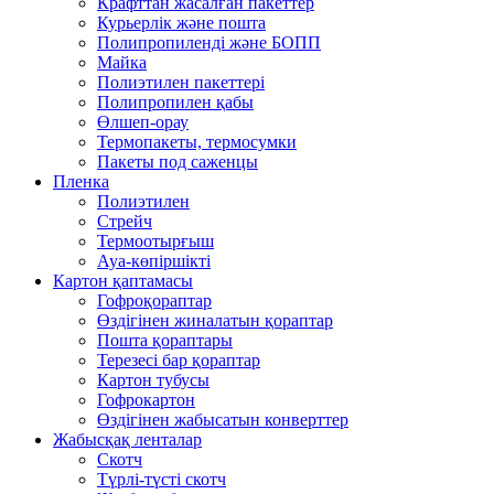
Крафттан жасалған пакеттер
Курьерлік және пошта
Полипропиленді және БОПП
Майка
Полиэтилен пакеттері
Полипропилен қабы
Өлшеп-орау
Термопакеты, термосумки
Пакеты под саженцы
Пленка
Полиэтилен
Стрейч
Термоотырғыш
Ауа-көпіршікті
Картон қаптамасы
Гофроқораптар
Өздігінен жиналатын қораптар
Пошта қораптары
Терезесі бар қораптар
Картон тубусы
Гофрокартон
Өздігінен жабысатын конверттер
Жабысқақ ленталар
Скотч
Түрлі-түсті скотч