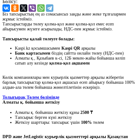
Бөлісу:
Біз тапсырыстың ең аз сомасынсыз заңды және жеке тұлғалармен
жұмыс істейміз.
Тапсырыстарды төлеу қолма-қол және қолма-қол емес есеп
айырысумен жүзеге асырылады, НДС-пен жұмыс істейміз.
Тапсырысты қалай төлеуге болады:
Kaspi.kz қосымшасымен
Kaspi QR
арқылы
Банк картасымен
біздің сайтта онлайн төлеу (НДС-пен)
Алматы қ., Қазыбаев к-сі, 12Б мекен-жайы бойынша келіп
сатып алу кезінде
қолма-қол ақшамен
Көлік компаниялары мен курьерлік қызметтер арқылы жіберетін
барлық тапсырыстар қолма-қол ақшасыз есеп айырысу бойынша 100%
алдын-ала төлем бойынша жөнелтілетінін ескеріңіз.
Толығырақ Төлем бөлімінде
Алматы қ. бойынша жеткізу
Алматы қ. бойынша жеткізу құны
2500 ₸
Тапсырыс берген күні жеткізу
Жеткізу шарттары: тапсырыс үшін
100%
төлем
DPD және JetLogistic курьерлік қызметтері арқылы Қазақстан