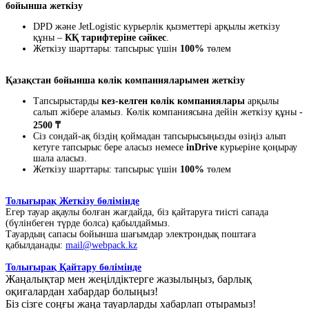
бойынша жеткізу
DPD және JetLogistic курьерлік қызметтері арқылы жеткізу
құны –
КҚ тарифтеріне сәйкес
.
Жеткізу шарттары: тапсырыс үшін
100%
төлем
Қазақстан бойынша көлік компанияларымен жеткізу
Тапсырыстарды
кез-келген көлік компаниялары
арқылы
салып жібере аламыз. Көлік компаниясына дейін жеткізу құны -
2500 ₸
Сіз сондай-ақ біздің қоймадан тапсырысыңызды өзіңіз алып
кетуге тапсырыс бере аласыз немесе
inDrive
курьеріне қоңырау
шала аласыз.
Жеткізу шарттары: тапсырыс үшін
100%
төлем
Толығырақ Жеткізу бөлімінде
Егер тауар ақаулы болған жағдайда, біз қайтаруға тиісті сапада
(бүлінбеген түрде болса) қабылдаймыз.
Тауардың сапасы бойынша шағымдар электрондық поштаға
қабылданады:
mail@webpack.kz
Толығырақ Қайтару бөлімінде
Жаңалықтар мен жеңілдіктерге жазылыңыз, барлық
оқиғалардан хабардар болыңыз!
Біз сізге соңғы жаңа тауарларды хабарлап отырамыз!