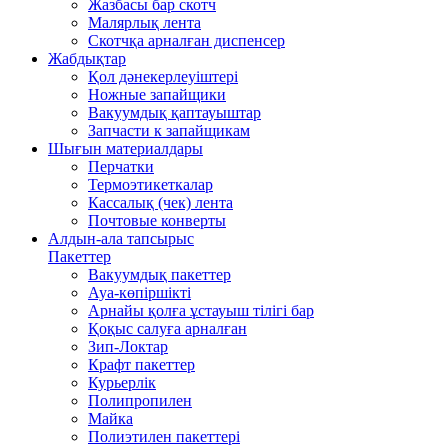
Жазбасы бар скотч
Малярлық лента
Скотчқа арналған диспенсер
Жабдықтар
Қол дәнекерлеуіштері
Ножные запайщики
Вакуумдық қаптауыштар
Запчасти к запайщикам
Шығын материалдары
Перчатки
Термоэтикеткалар
Кассалық (чек) лента
Почтовые конверты
Алдын-ала тапсырыс
Пакеттер
Вакуумдық пакеттер
Ауа-көпіршікті
Арнайы қолға ұстауыш тілігі бар
Қоқыс салуға арналған
Зип-Локтар
Крафт пакеттер
Курьерлік
Полипропилен
Майка
Полиэтилен пакеттері