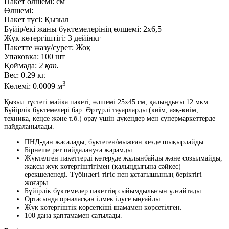
Пакет өлшемі:
см
Өлшемі:
Пакет түсі:
Қызыл
Бүйір/екі жаны бүктемелерінің өлшемі:
2х6,5
Жүк көтергіштігі:
3 дейінкг
Пакетте жазу/сурет:
Жоқ
Упаковка:
100 шт
Қоймада:
2 қап.
Вес:
0.29 кг.
3
Көлемі:
0.0009 м
Қызыл түстегі майка пакеті, өлшемі 25x45 см, қалыңдығы 12 мкм.
Бүйірлік бүктемелері бар. Әртүрлі тауарларды (киім, аяқ-киім,
техника, кеңсе және т.б.) орау үшін дүкендер мен супермаркеттерде
пайдаланылады.
ПНД-дан жасалады, бүктеген/мыжған кезде шықырлайды.
Бірнеше рет пайдалануға жарамды.
Жүктелген пакеттерді көтеруде жұлынбайды және созылмайды,
жақсы жүк көтергіштігімен (қалыңдығына сәйкес)
ерекшеленеді. Түбіндегі тігіс пен ұстағышының беріктігі
жоғары.
Бүйірлік бүктемелер пакеттің сыйымдылығын ұлғайтады.
Ортасында орналасқан ілмек ілуге ыңғайлы.
Жүк көтергіштік көрсеткіші шамамен көрсетілген.
100 дана қаптамамен сатылады.