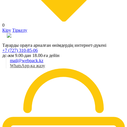
0
Кіру
Тіркелу
Қаз
Тауарды орауға арналған өнімдердің интернет-дүкені
+7 (727) 310-85-06
дс-жм 9.00-дан 18.00-ға дейін
mail@webpack.kz
WhatsApp-қа жазу