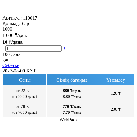
Артикул:
110017
Қоймада бар
1000
1 000
₸/қап.
10
₸/дана
-
+
100 дана
қап.
Себетке
2027-08-09
KZT
Саны
Сіздің бағаңыз
Үнемдеу
от 22 қап.
880
₸/қап.
120 ₸
(от 2200 дана)
8.80
₸/дана
от 70 қап.
770
₸/қап.
230 ₸
(от 7000 дана)
7.70
₸/дана
WebPack