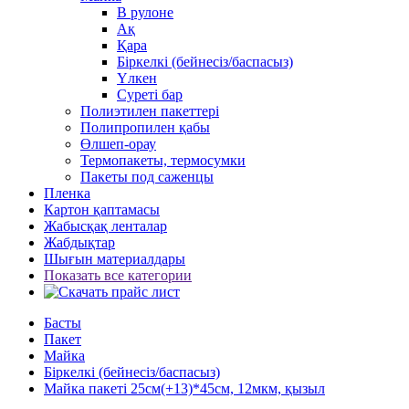
В рулоне
Ақ
Қара
Біркелкі (бейнесіз/баспасыз)
Үлкен
Суреті бар
Полиэтилен пакеттері
Полипропилен қабы
Өлшеп-орау
Термопакеты, термосумки
Пакеты под саженцы
Пленка
Картон қаптамасы
Жабысқақ ленталар
Жабдықтар
Шығын материалдары
Показать все категории
Басты
Пакет
Майка
Біркелкі (бейнесіз/баспасыз)
Майка пакеті 25см(+13)*45см, 12мкм, қызыл