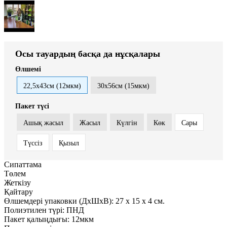
Осы тауардың басқа да нұсқалары
Өлшемі
22,5x43см (12мкм)
30x56см (15мкм)
Пакет түсі
Ашық жасыл
Жасыл
Күлгін
Көк
Сары
Түссіз
Қызыл
Сипаттама
Төлем
Жеткізу
Қайтару
Өлшемдері упаковки (ДxШxВ):
27
x
15
x
4 см.
Полиэтилен түрі:
ПНД
Пакет қалыңдығы:
12мкм