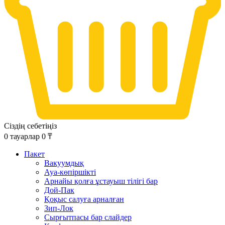
Сіздің себетіңіз
0
тауарлар
0
₸
Пакет
Вакуумдық
Ауа-көпіршікті
Арнайы қолға ұстауыш тілігі бар
Дой-Пак
Қоқыс салуға арналған
Зип-Лок
Сырғытпасы бар слайдер