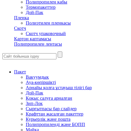
Полипропилен қабы
Термопакеттер
Дой-Пак
Пленка
Полиэтилен пленкасы
Скотч
Скотч упаковочный
Картон қаптамасы
Полипропилен лентасы
Пакет
Вакуумдық
Ауа-көпіршікті
Арнайы қолға ұстауыш тілігі бар
Дой-Пак
Қоқыс салуға арналған
Зип-Лок
Сырғытпасы бар слайдер
Крафттан жасалған пакеттер
Курьерлік және пошта
Полипропиленді және БОПП
Майка