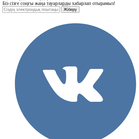
Біз сізге соңғы жаңа тауарларды хабарлап отырамыз!