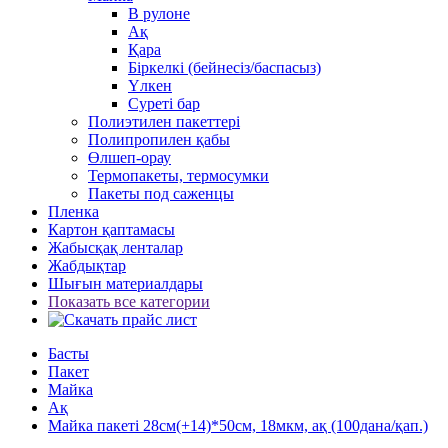
В рулоне
Ақ
Қара
Біркелкі (бейнесіз/баспасыз)
Үлкен
Суреті бар
Полиэтилен пакеттері
Полипропилен қабы
Өлшеп-орау
Термопакеты, термосумки
Пакеты под саженцы
Пленка
Картон қаптамасы
Жабысқақ ленталар
Жабдықтар
Шығын материалдары
Показать все категории
Басты
Пакет
Майка
Ақ
Майка пакеті 28см(+14)*50см, 18мкм, ақ (100дана/қап.)