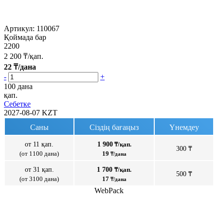
Артикул:
110067
Қоймада бар
2200
2 200
₸/қап.
22
₸/дана
-
+
100 дана
қап.
Себетке
2027-08-07
KZT
Саны
Сіздің бағаңыз
Үнемдеу
от 11 қап.
1 900
₸/қап.
300 ₸
(от 1100 дана)
19
₸/дана
от 31 қап.
1 700
₸/қап.
500 ₸
(от 3100 дана)
17
₸/дана
WebPack