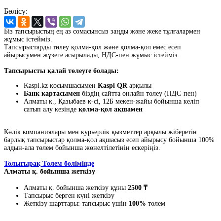
Бөлісу:
Біз тапсырыстың ең аз сомасынсыз заңды және жеке тұлғалармен
жұмыс істейміз.
Тапсырыстарды төлеу қолма-қол және қолма-қол емес есеп
айырысумен жүзеге асырылады, НДС-пен жұмыс істейміз.
Тапсырысты қалай төлеуге болады:
Kaspi.kz қосымшасымен
Kaspi QR
арқылы
Банк картасымен
біздің сайтта онлайн төлеу (НДС-пен)
Алматы қ., Қазыбаев к-сі, 12Б мекен-жайы бойынша келіп
сатып алу кезінде
қолма-қол ақшамен
Көлік компаниялары мен курьерлік қызметтер арқылы жіберетін
барлық тапсырыстар қолма-қол ақшасыз есеп айырысу бойынша 100%
алдын-ала төлем бойынша жөнелтілетінін ескеріңіз.
Толығырақ Төлем бөлімінде
Алматы қ. бойынша жеткізу
Алматы қ. бойынша жеткізу құны
2500 ₸
Тапсырыс берген күні жеткізу
Жеткізу шарттары: тапсырыс үшін
100%
төлем