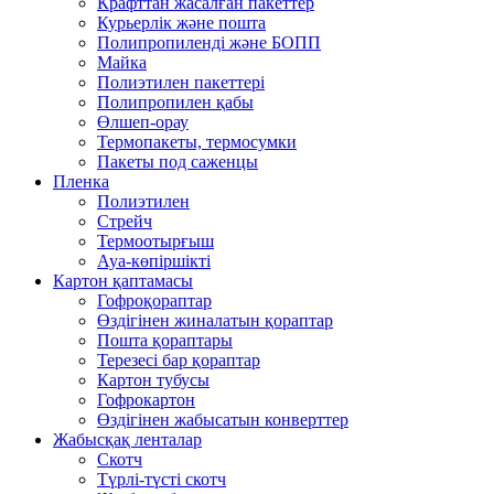
Крафттан жасалған пакеттер
Курьерлік және пошта
Полипропиленді және БОПП
Майка
Полиэтилен пакеттері
Полипропилен қабы
Өлшеп-орау
Термопакеты, термосумки
Пакеты под саженцы
Пленка
Полиэтилен
Стрейч
Термоотырғыш
Ауа-көпіршікті
Картон қаптамасы
Гофроқораптар
Өздігінен жиналатын қораптар
Пошта қораптары
Терезесі бар қораптар
Картон тубусы
Гофрокартон
Өздігінен жабысатын конверттер
Жабысқақ ленталар
Скотч
Түрлі-түсті скотч