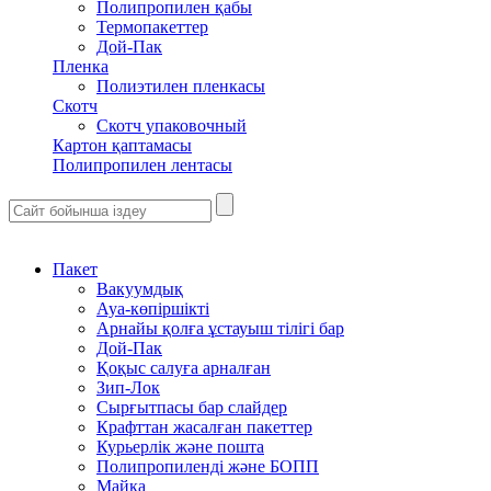
Полипропилен қабы
Термопакеттер
Дой-Пак
Пленка
Полиэтилен пленкасы
Скотч
Скотч упаковочный
Картон қаптамасы
Полипропилен лентасы
Пакет
Вакуумдық
Ауа-көпіршікті
Арнайы қолға ұстауыш тілігі бар
Дой-Пак
Қоқыс салуға арналған
Зип-Лок
Сырғытпасы бар слайдер
Крафттан жасалған пакеттер
Курьерлік және пошта
Полипропиленді және БОПП
Майка