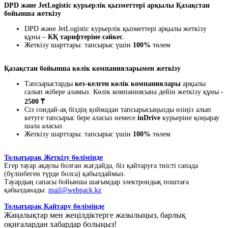
DPD және JetLogistic курьерлік қызметтері арқылы Қазақстан
бойынша жеткізу
DPD және JetLogistic курьерлік қызметтері арқылы жеткізу
құны –
КҚ тарифтеріне сәйкес
.
Жеткізу шарттары: тапсырыс үшін
100%
төлем
Қазақстан бойынша көлік компанияларымен жеткізу
Тапсырыстарды
кез-келген көлік компаниялары
арқылы
салып жібере аламыз. Көлік компаниясына дейін жеткізу құны -
2500 ₸
Сіз сондай-ақ біздің қоймадан тапсырысыңызды өзіңіз алып
кетуге тапсырыс бере аласыз немесе
inDrive
курьеріне қоңырау
шала аласыз.
Жеткізу шарттары: тапсырыс үшін
100%
төлем
Толығырақ Жеткізу бөлімінде
Егер тауар ақаулы болған жағдайда, біз қайтаруға тиісті сапада
(бүлінбеген түрде болса) қабылдаймыз.
Тауардың сапасы бойынша шағымдар электрондық поштаға
қабылданады:
mail@webpack.kz
Толығырақ Қайтару бөлімінде
Жаңалықтар мен жеңілдіктерге жазылыңыз, барлық
оқиғалардан хабардар болыңыз!