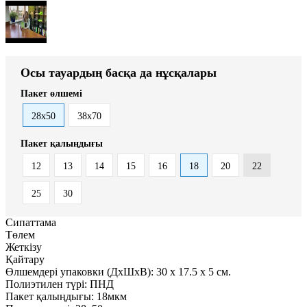
Осы тауардың басқа да нұсқалары
Пакет өлшемі
28x50
38x70
Пакет қалыңдығы
12
13
14
15
16
18
20
22
25
30
Сипаттама
Төлем
Жеткізу
Қайтару
Өлшемдері упаковки (ДxШxВ):
30
x
17.5
x
5 см.
Полиэтилен түрі:
ПНД
Пакет қалыңдығы:
18мкм