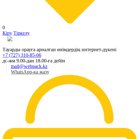
0
Кіру
Тіркелу
Қаз
Тауарды орауға арналған өнімдердің интернет-дүкені
+7 (727) 310-85-06
дс-жм 9.00-дан 18.00-ға дейін
mail@webpack.kz
WhatsApp-қа жазу