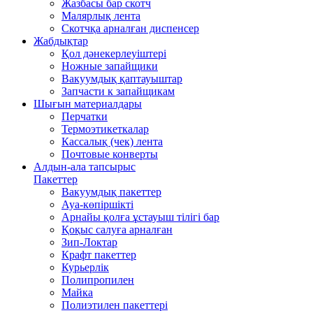
Жазбасы бар скотч
Малярлық лента
Скотчқа арналған диспенсер
Жабдықтар
Қол дәнекерлеуіштері
Ножные запайщики
Вакуумдық қаптауыштар
Запчасти к запайщикам
Шығын материалдары
Перчатки
Термоэтикеткалар
Кассалық (чек) лента
Почтовые конверты
Алдын-ала тапсырыс
Пакеттер
Вакуумдық пакеттер
Ауа-көпіршікті
Арнайы қолға ұстауыш тілігі бар
Қоқыс салуға арналған
Зип-Локтар
Крафт пакеттер
Курьерлік
Полипропилен
Майка
Полиэтилен пакеттері