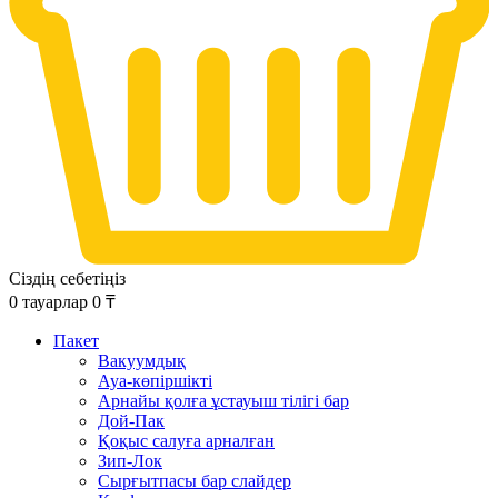
Сіздің себетіңіз
0
тауарлар
0
₸
Пакет
Вакуумдық
Ауа-көпіршікті
Арнайы қолға ұстауыш тілігі бар
Дой-Пак
Қоқыс салуға арналған
Зип-Лок
Сырғытпасы бар слайдер