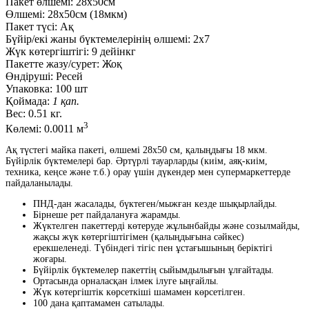
Пакет өлшемі:
28x50см
Өлшемі:
28x50см (18мкм)
Пакет түсі:
Ақ
Бүйір/екі жаны бүктемелерінің өлшемі:
2х7
Жүк көтергіштігі:
9 дейінкг
Пакетте жазу/сурет:
Жоқ
Өндіруші:
Ресей
Упаковка:
100 шт
Қоймада:
1 қап.
Вес:
0.51 кг.
3
Көлемі:
0.0011 м
Ақ түстегі майка пакеті, өлшемі 28x50 см, қалыңдығы 18 мкм.
Бүйірлік бүктемелері бар. Әртүрлі тауарларды (киім, аяқ-киім,
техника, кеңсе және т.б.) орау үшін дүкендер мен супермаркеттерде
пайдаланылады.
ПНД-дан жасалады, бүктеген/мыжған кезде шықырлайды.
Бірнеше рет пайдалануға жарамды.
Жүктелген пакеттерді көтеруде жұлынбайды және созылмайды,
жақсы жүк көтергіштігімен (қалыңдығына сәйкес)
ерекшеленеді. Түбіндегі тігіс пен ұстағышының беріктігі
жоғары.
Бүйірлік бүктемелер пакеттің сыйымдылығын ұлғайтады.
Ортасында орналасқан ілмек ілуге ыңғайлы.
Жүк көтергіштік көрсеткіші шамамен көрсетілген.
100 дана қаптамамен сатылады.