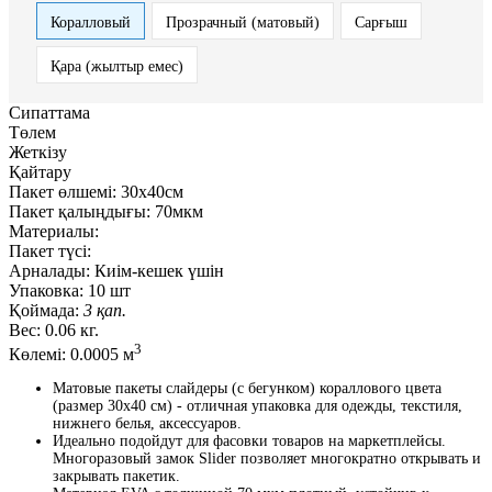
Коралловый
Прозрачный (матовый)
Сарғыш
Қара (жылтыр емес)
Сипаттама
Төлем
Жеткізу
Қайтару
Пакет өлшемі:
30x40см
Пакет қалыңдығы:
70мкм
Материалы:
Пакет түсі:
Арналады:
Киім-кешек үшін
Упаковка:
10 шт
Қоймада:
3 қап.
Вес:
0.06 кг.
3
Көлемі:
0.0005 м
Матовые пакеты слайдеры (с бегунком) кораллового цвета
(размер 30x40 см) - отличная упаковка для одежды, текстиля,
нижнего белья, аксессуаров.
Идеально подойдут для фасовки товаров на маркетплейсы.
Многоразовый замок Slider позволяет многократно открывать и
закрывать пакетик.