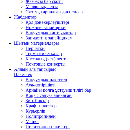
Жазбасы бар скотч
Малярлық лента
Скотчқа арналған диспенсер
Жабдықтар
Қол дәнекерлеуіштері
Ножные запайщики
Вакуумдық қаптауыштар
Запчасти к запайщикам
Шығын материалдары
Перчатки
Термоэтикеткалар
Кассалық (чек) лента
Почтовые конверты
Алдын-ала тапсырыс
Пакеттер
Вакуумдық пакеттер
Ауа-көпіршікті
Арнайы қолға ұстауыш тілігі бар
Қоқыс салуға арналған
Зип-Локтар
Крафт пакеттер
Курьерлік
Полипропилен
Майка
Полиэтилен пакеттері