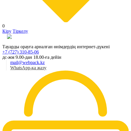
0
Кіру
Тіркелу
Қаз
Тауарды орауға арналған өнімдердің интернет-дүкені
+7 (727) 310-85-06
дс-жм 9.00-дан 18.00-ға дейін
mail@webpack.kz
WhatsApp-қа жазу