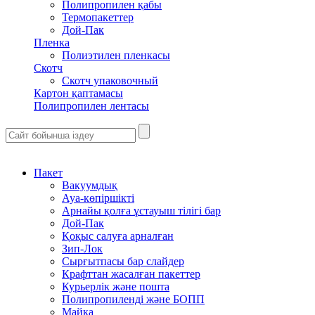
Полипропилен қабы
Термопакеттер
Дой-Пак
Пленка
Полиэтилен пленкасы
Скотч
Скотч упаковочный
Картон қаптамасы
Полипропилен лентасы
Пакет
Вакуумдық
Ауа-көпіршікті
Арнайы қолға ұстауыш тілігі бар
Дой-Пак
Қоқыс салуға арналған
Зип-Лок
Сырғытпасы бар слайдер
Крафттан жасалған пакеттер
Курьерлік және пошта
Полипропиленді және БОПП
Майка