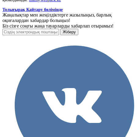
Толығырақ Қайтару бөлімінде
Жаңалықтар мен жеңілдіктерге жазылыңыз, барлық
оқиғалардан хабардар болыңыз!
Біз сізге соңғы жаңа тауарларды хабарлап отырамыз!