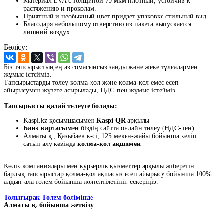
Материал EVA с толщиной 70 мкм плотный, устойчив к
растяжению и проколам.
Приятный и необычный цвет придает упаковке стильный вид.
Благодаря небольшому отверстию из пакета выпускается
лишний воздух.
Бөлісу:
Біз тапсырыстың ең аз сомасынсыз заңды және жеке тұлғалармен
жұмыс істейміз.
Тапсырыстарды төлеу қолма-қол және қолма-қол емес есеп
айырысумен жүзеге асырылады, НДС-пен жұмыс істейміз.
Тапсырысты қалай төлеуге болады:
Kaspi.kz қосымшасымен
Kaspi QR
арқылы
Банк картасымен
біздің сайтта онлайн төлеу (НДС-пен)
Алматы қ., Қазыбаев к-сі, 12Б мекен-жайы бойынша келіп
сатып алу кезінде
қолма-қол ақшамен
Көлік компаниялары мен курьерлік қызметтер арқылы жіберетін
барлық тапсырыстар қолма-қол ақшасыз есеп айырысу бойынша 100%
алдын-ала төлем бойынша жөнелтілетінін ескеріңіз.
Толығырақ Төлем бөлімінде
Алматы қ. бойынша жеткізу