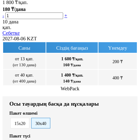
1 800
₸/қап.
180
₸/дана
-
+
10 дана
қап.
Себетке
2027-08-06
KZT
Саны
Сіздің бағаңыз
Үнемдеу
от 13 қап.
1 600
₸/қап.
200 ₸
(от 130 дана)
160
₸/дана
от 40 қап.
1 400
₸/қап.
400 ₸
(от 400 дана)
140
₸/дана
WebPack
Осы тауардың басқа да нұсқалары
Пакет өлшемі
15x20
30x40
Пакет түсі