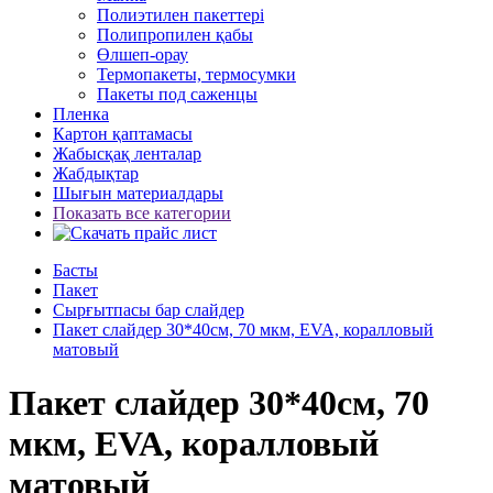
Полиэтилен пакеттері
Полипропилен қабы
Өлшеп-орау
Термопакеты, термосумки
Пакеты под саженцы
Пленка
Картон қаптамасы
Жабысқақ ленталар
Жабдықтар
Шығын материалдары
Показать все категории
Басты
Пакет
Сырғытпасы бар слайдер
Пакет слайдер 30*40см, 70 мкм, EVA, коралловый
матовый
Пакет слайдер 30*40см, 70
мкм, EVA, коралловый
матовый