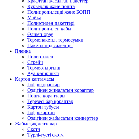
Крафттан жасалған пакеттер
Курьерлік және пошта
Полипропиленді және БОПП
Майка
Полиэтилен пакеттері
Полипропилен қабы
Өлшеп-орау
Термопакеты, термосумки
Пакеты под саженцы
Пленка
Полиэтилен
Стрейч
Термоотырғыш
Ауа-көпіршікті
Картон қаптамасы
Гофроқораптар
Өздігінен жиналатын қораптар
Пошта қораптары
Терезесі бар қораптар
Картон тубусы
Гофрокартон
Өздігінен жабысатын конверттер
Жабысқақ ленталар
Скотч
Түрлі-түсті скотч