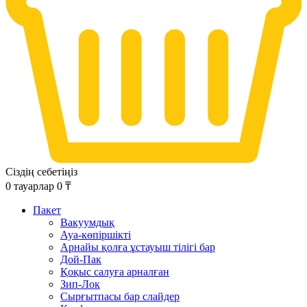
Сіздің себетіңіз
0
тауарлар
0
₸
Пакет
Вакуумдық
Ауа-көпіршікті
Арнайы қолға ұстауыш тілігі бар
Дой-Пак
Қоқыс салуға арналған
Зип-Лок
Сырғытпасы бар слайдер