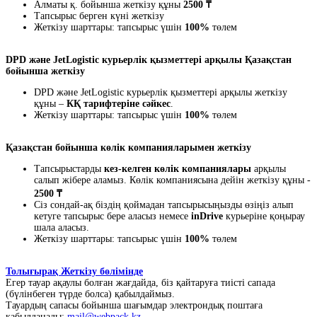
Алматы қ. бойынша жеткізу құны
2500 ₸
Тапсырыс берген күні жеткізу
Жеткізу шарттары: тапсырыс үшін
100%
төлем
DPD және JetLogistic курьерлік қызметтері арқылы Қазақстан
бойынша жеткізу
DPD және JetLogistic курьерлік қызметтері арқылы жеткізу
құны –
КҚ тарифтеріне сәйкес
.
Жеткізу шарттары: тапсырыс үшін
100%
төлем
Қазақстан бойынша көлік компанияларымен жеткізу
Тапсырыстарды
кез-келген көлік компаниялары
арқылы
салып жібере аламыз. Көлік компаниясына дейін жеткізу құны -
2500 ₸
Сіз сондай-ақ біздің қоймадан тапсырысыңызды өзіңіз алып
кетуге тапсырыс бере аласыз немесе
inDrive
курьеріне қоңырау
шала аласыз.
Жеткізу шарттары: тапсырыс үшін
100%
төлем
Толығырақ Жеткізу бөлімінде
Егер тауар ақаулы болған жағдайда, біз қайтаруға тиісті сапада
(бүлінбеген түрде болса) қабылдаймыз.
Тауардың сапасы бойынша шағымдар электрондық поштаға
қабылданады:
mail@webpack.kz