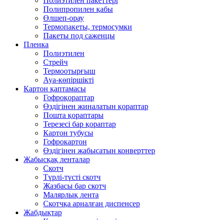
Полиэтилен пакеттері
Полипропилен қабы
Өлшеп-орау
Термопакеты, термосумки
Пакеты под саженцы
Пленка
Полиэтилен
Стрейч
Термоотырғыш
Ауа-көпіршікті
Картон қаптамасы
Гофроқораптар
Өздігінен жиналатын қораптар
Пошта қораптары
Терезесі бар қораптар
Картон тубусы
Гофрокартон
Өздігінен жабысатын конверттер
Жабысқақ ленталар
Скотч
Түрлі-түсті скотч
Жазбасы бар скотч
Малярлық лента
Скотчқа арналған диспенсер
Жабдықтар