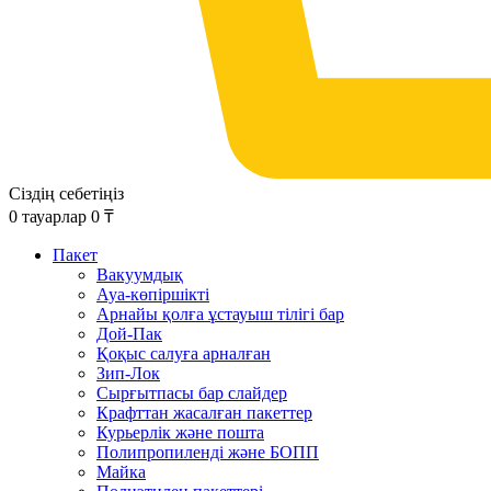
Сіздің себетіңіз
0
тауарлар
0
₸
Пакет
Вакуумдық
Ауа-көпіршікті
Арнайы қолға ұстауыш тілігі бар
Дой-Пак
Қоқыс салуға арналған
Зип-Лок
Сырғытпасы бар слайдер
Крафттан жасалған пакеттер
Курьерлік және пошта
Полипропиленді және БОПП
Майка