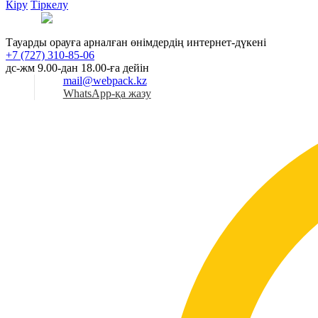
Кіру
Тіркелу
Қаз
Тауарды орауға арналған өнімдердің интернет-дүкені
+7 (727) 310-85-06
дс-жм 9.00-дан 18.00-ға дейін
mail@webpack.kz
WhatsApp-қа жазу