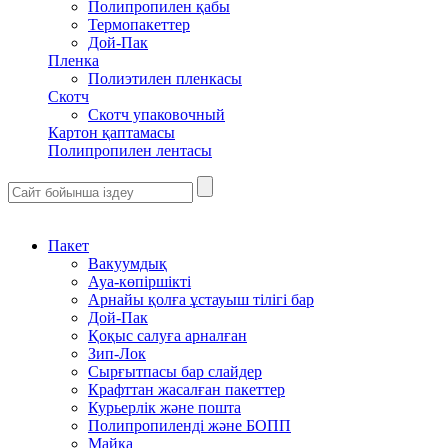
Полипропилен қабы
Термопакеттер
Дой-Пак
Пленка
Полиэтилен пленкасы
Скотч
Скотч упаковочный
Картон қаптамасы
Полипропилен лентасы
Пакет
Вакуумдық
Ауа-көпіршікті
Арнайы қолға ұстауыш тілігі бар
Дой-Пак
Қоқыс салуға арналған
Зип-Лок
Сырғытпасы бар слайдер
Крафттан жасалған пакеттер
Курьерлік және пошта
Полипропиленді және БОПП
Майка