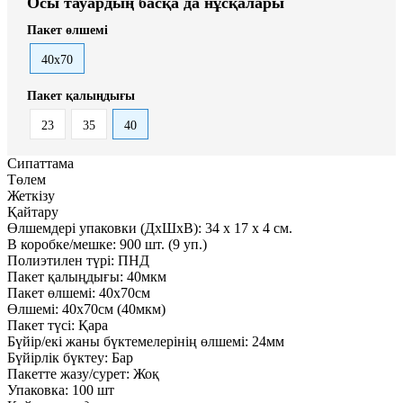
Осы тауардың басқа да нұсқалары
Пакет өлшемі
40x70
Пакет қалыңдығы
23
35
40
Сипаттама
Төлем
Жеткізу
Қайтару
Өлшемдері упаковки (ДxШxВ):
34
x
17
x
4 см.
В коробке/мешке:
900 шт. (9 уп.)
Полиэтилен түрі:
ПНД
Пакет қалыңдығы:
40мкм
Пакет өлшемі:
40x70см
Өлшемі:
40x70см (40мкм)
Пакет түсі:
Қара
Бүйір/екі жаны бүктемелерінің өлшемі:
24мм
Бүйірлік бүктеу:
Бар
Пакетте жазу/сурет:
Жоқ
Упаковка:
100 шт