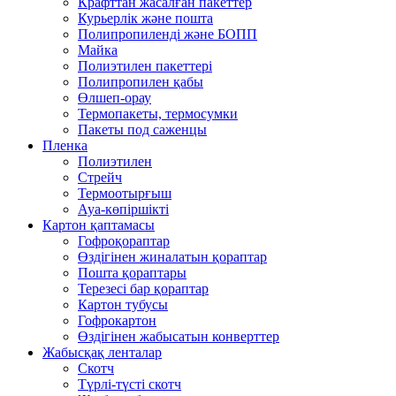
Крафттан жасалған пакеттер
Курьерлік және пошта
Полипропиленді және БОПП
Майка
Полиэтилен пакеттері
Полипропилен қабы
Өлшеп-орау
Термопакеты, термосумки
Пакеты под саженцы
Пленка
Полиэтилен
Стрейч
Термоотырғыш
Ауа-көпіршікті
Картон қаптамасы
Гофроқораптар
Өздігінен жиналатын қораптар
Пошта қораптары
Терезесі бар қораптар
Картон тубусы
Гофрокартон
Өздігінен жабысатын конверттер
Жабысқақ ленталар
Скотч
Түрлі-түсті скотч