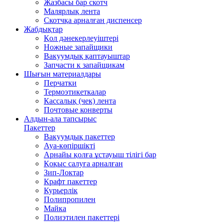
Жазбасы бар скотч
Малярлық лента
Скотчқа арналған диспенсер
Жабдықтар
Қол дәнекерлеуіштері
Ножные запайщики
Вакуумдық қаптауыштар
Запчасти к запайщикам
Шығын материалдары
Перчатки
Термоэтикеткалар
Кассалық (чек) лента
Почтовые конверты
Алдын-ала тапсырыс
Пакеттер
Вакуумдық пакеттер
Ауа-көпіршікті
Арнайы қолға ұстауыш тілігі бар
Қоқыс салуға арналған
Зип-Локтар
Крафт пакеттер
Курьерлік
Полипропилен
Майка
Полиэтилен пакеттері