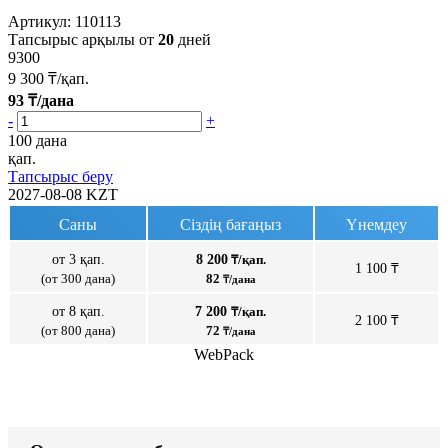
Артикул:
110113
Тапсырыс арқылы от
20
дней
9300
9 300
₸/қап.
93
₸/дана
-
+
100 дана
қап.
Тапсырыс беру
2027-08-08
KZT
Саны
Сіздің бағаңыз
Үнемдеу
от 3 қап.
8 200
₸/қап.
1 100 ₸
(от 300 дана)
82
₸/дана
от 8 қап.
7 200
₸/қап.
2 100 ₸
(от 800 дана)
72
₸/дана
WebPack