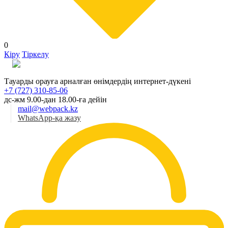
0
Кіру
Тіркелу
Қаз
Тауарды орауға арналған өнімдердің интернет-дүкені
+7 (727) 310-85-06
дс-жм 9.00-дан 18.00-ға дейін
mail@webpack.kz
WhatsApp-қа жазу