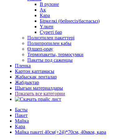
В рулоне
Ақ
Қара
Біркелкі (бейнесіз/баспасыз)
Үлкен
Суреті бар
Полиэтилен пакеттері
Полипропилен қабы
Өлшеп-орау
Термопакеты, термосумки
Пакеты под саженцы
Пленка
Картон қаптамасы
Жабысқақ ленталар
Жабдықтар
Шығын материалдары
Показать все категории
Басты
Пакет
Майка
Қара
Майка пакеті 40см(+24)*70см, 40мкм, қара