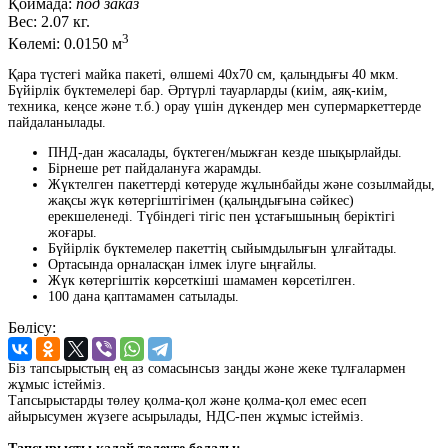
Қоймада:
под заказ
Вес:
2.07 кг.
3
Көлемі:
0.0150 м
Қара түстегі майка пакеті, өлшемі 40x70 см, қалыңдығы 40 мкм.
Бүйірлік бүктемелері бар. Әртүрлі тауарларды (киім, аяқ-киім,
техника, кеңсе және т.б.) орау үшін дүкендер мен супермаркеттерде
пайдаланылады.
ПНД-дан жасалады, бүктеген/мыжған кезде шықырлайды.
Бірнеше рет пайдалануға жарамды.
Жүктелген пакеттерді көтеруде жұлынбайды және созылмайды,
жақсы жүк көтергіштігімен (қалыңдығына сәйкес)
ерекшеленеді. Түбіндегі тігіс пен ұстағышының беріктігі
жоғары.
Бүйірлік бүктемелер пакеттің сыйымдылығын ұлғайтады.
Ортасында орналасқан ілмек ілуге ыңғайлы.
Жүк көтергіштік көрсеткіші шамамен көрсетілген.
100 дана қаптамамен сатылады.
Бөлісу:
Біз тапсырыстың ең аз сомасынсыз заңды және жеке тұлғалармен
жұмыс істейміз.
Тапсырыстарды төлеу қолма-қол және қолма-қол емес есеп
айырысумен жүзеге асырылады, НДС-пен жұмыс істейміз.