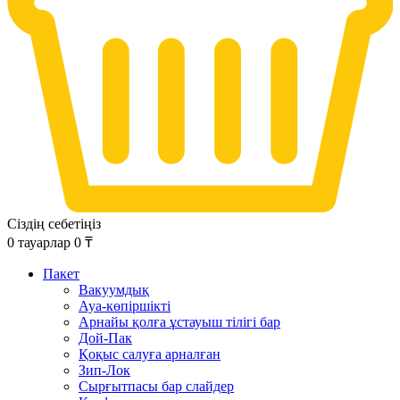
Сіздің себетіңіз
0
тауарлар
0
₸
Пакет
Вакуумдық
Ауа-көпіршікті
Арнайы қолға ұстауыш тілігі бар
Дой-Пак
Қоқыс салуға арналған
Зип-Лок
Сырғытпасы бар слайдер