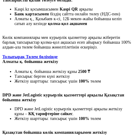
Тапсырысты қалай төлеуге болады:
Kaspi.kz қосымшасымен
Kaspi QR
арқылы
Банк картасымен
біздің сайтта онлайн төлеу (НДС-пен)
Алматы қ., Қазыбаев к-сі, 12Б мекен-жайы бойынша келіп
сатып алу кезінде
қолма-қол ақшамен
Көлік компаниялары мен курьерлік қызметтер арқылы жіберетін
барлық тапсырыстар қолма-қол ақшасыз есеп айырысу бойынша 100%
алдын-ала төлем бойынша жөнелтілетінін ескеріңіз.
Толығырақ Төлем бөлімінде
Алматы қ. бойынша жеткізу
Алматы қ. бойынша жеткізу құны
2500 ₸
Тапсырыс берген күні жеткізу
Жеткізу шарттары: тапсырыс үшін
100%
төлем
DPD және JetLogistic курьерлік қызметтері арқылы Қазақстан
бойынша жеткізу
DPD және JetLogistic курьерлік қызметтері арқылы жеткізу
құны –
КҚ тарифтеріне сәйкес
.
Жеткізу шарттары: тапсырыс үшін
100%
төлем
Қазақстан бойынша көлік компанияларымен жеткізу