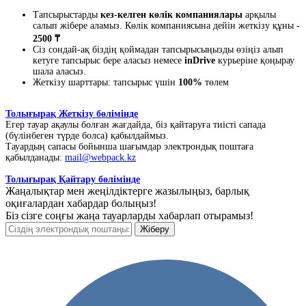
Тапсырыстарды
кез-келген көлік компаниялары
арқылы
салып жібере аламыз. Көлік компаниясына дейін жеткізу құны -
2500 ₸
Сіз сондай-ақ біздің қоймадан тапсырысыңызды өзіңіз алып
кетуге тапсырыс бере аласыз немесе
inDrive
курьеріне қоңырау
шала аласыз.
Жеткізу шарттары: тапсырыс үшін
100%
төлем
Толығырақ Жеткізу бөлімінде
Егер тауар ақаулы болған жағдайда, біз қайтаруға тиісті сапада
(бүлінбеген түрде болса) қабылдаймыз.
Тауардың сапасы бойынша шағымдар электрондық поштаға
қабылданады:
mail@webpack.kz
Толығырақ Қайтару бөлімінде
Жаңалықтар мен жеңілдіктерге жазылыңыз, барлық
оқиғалардан хабардар болыңыз!
Біз сізге соңғы жаңа тауарларды хабарлап отырамыз!