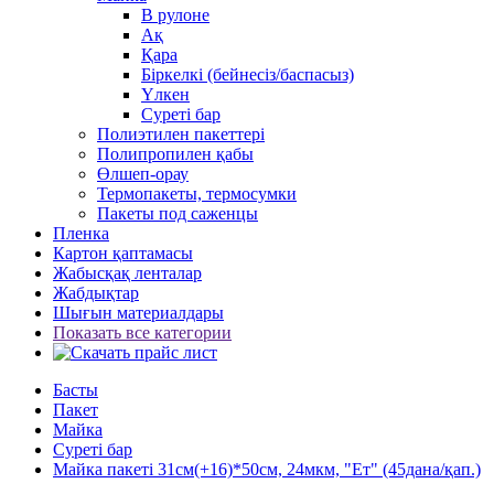
В рулоне
Ақ
Қара
Біркелкі (бейнесіз/баспасыз)
Үлкен
Суреті бар
Полиэтилен пакеттері
Полипропилен қабы
Өлшеп-орау
Термопакеты, термосумки
Пакеты под саженцы
Пленка
Картон қаптамасы
Жабысқақ ленталар
Жабдықтар
Шығын материалдары
Показать все категории
Басты
Пакет
Майка
Суреті бар
Майка пакеті 31см(+16)*50см, 24мкм, "Ет" (45дана/қап.)