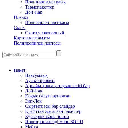
Полипропилен қабы
Термопакеттер
Дой-Пак
Пленка
Полиэтилен пленкасы
Скотч
Скотч упаковочный
Картон қаптамасы
Полипропилен лентасы
Пакет
Вакуумдық
Ауа-көпіршікті
Арнайы қолға ұстауыш тілігі бар
Дой-Пак
Қоқыс салуға арналған
Зип-Лок
Сырғытпасы бар слайдер
Крафттан жасалған пакеттер
Курьерлік және пошта
Полипропиленді және БОПП
Майка