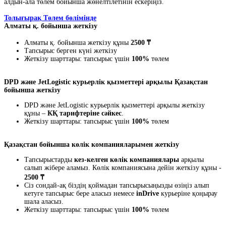
алдын-ала төлем бойынша жөнелтілетінін ескеріңіз.
Толығырақ Төлем бөлімінде
Алматы қ. бойынша жеткізу
Алматы қ. бойынша жеткізу құны
2500 ₸
Тапсырыс берген күні жеткізу
Жеткізу шарттары: тапсырыс үшін
100%
төлем
DPD және JetLogistic курьерлік қызметтері арқылы Қазақстан
бойынша жеткізу
DPD және JetLogistic курьерлік қызметтері арқылы жеткізу
құны –
КҚ тарифтеріне сәйкес
.
Жеткізу шарттары: тапсырыс үшін
100%
төлем
Қазақстан бойынша көлік компанияларымен жеткізу
Тапсырыстарды
кез-келген көлік компаниялары
арқылы
салып жібере аламыз. Көлік компаниясына дейін жеткізу құны -
2500 ₸
Сіз сондай-ақ біздің қоймадан тапсырысыңызды өзіңіз алып
кетуге тапсырыс бере аласыз немесе
inDrive
курьеріне қоңырау
шала аласыз.
Жеткізу шарттары: тапсырыс үшін
100%
төлем