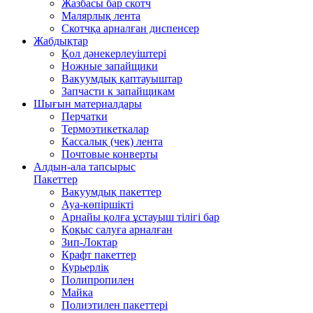
Жазбасы бар скотч
Малярлық лента
Скотчқа арналған диспенсер
Жабдықтар
Қол дәнекерлеуіштері
Ножные запайщики
Вакуумдық қаптауыштар
Запчасти к запайщикам
Шығын материалдары
Перчатки
Термоэтикеткалар
Кассалық (чек) лента
Почтовые конверты
Алдын-ала тапсырыс
Пакеттер
Вакуумдық пакеттер
Ауа-көпіршікті
Арнайы қолға ұстауыш тілігі бар
Қоқыс салуға арналған
Зип-Локтар
Крафт пакеттер
Курьерлік
Полипропилен
Майка
Полиэтилен пакеттері