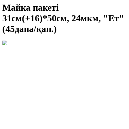
Майка пакеті
31см(+16)*50см, 24мкм, "Ет"
(45дана/қап.)