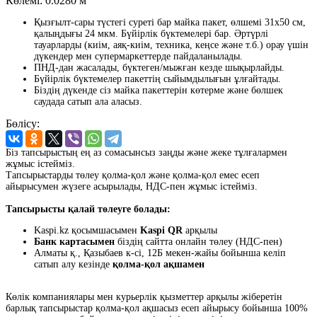
Көлемі:
0.0280 м
Қызғылт-сары түстегі суреті бар майка пакет, өлшемі 31x50 см,
қалыңдығы 24 мкм. Бүйірлік бүктемелері бар. Әртүрлі
тауарларды (киім, аяқ-киім, техника, кеңсе және т.б.) орау үшін
дүкендер мен супермаркеттерде пайдаланылады.
ПНД-дан жасалады, бүктеген/мыжған кезде шықырлайды.
Бүйірлік бүктемелер пакеттің сыйымдылығын ұлғайтады.
Біздің дүкенде сіз майка пакеттерін көтерме және бөлшек
саудада сатып ала аласыз.
Бөлісу:
Біз тапсырыстың ең аз сомасынсыз заңды және жеке тұлғалармен
жұмыс істейміз.
Тапсырыстарды төлеу қолма-қол және қолма-қол емес есеп
айырысумен жүзеге асырылады, НДС-пен жұмыс істейміз.
Тапсырысты қалай төлеуге болады:
Kaspi.kz қосымшасымен
Kaspi QR
арқылы
Банк картасымен
біздің сайтта онлайн төлеу (НДС-пен)
Алматы қ., Қазыбаев к-сі, 12Б мекен-жайы бойынша келіп
сатып алу кезінде
қолма-қол ақшамен
Көлік компаниялары мен курьерлік қызметтер арқылы жіберетін
барлық тапсырыстар қолма-қол ақшасыз есеп айырысу бойынша 100%