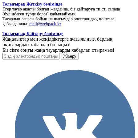
Толығырақ Жеткізу бөлімінде
Егер тауар ақаулы болған жағдайда, біз қайтаруға тиісті сапада
(бүлінбеген түрде болса) қабылдаймыз.
Тауардың сапасы бойынша шағымдар электрондық поштаға
қабылданады:
mail@webpack.kz
Толығырақ Қайтару бөлімінде
Жаңалықтар мен жеңілдіктерге жазылыңыз, барлық
оқиғалардан хабардар болыңыз!
Біз сізге соңғы жаңа тауарларды хабарлап отырамыз!