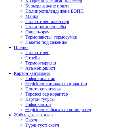
Крафттан жасалған пакеттер
Курьерлік және пошта
Полипропиленді және БОПП
Майка
Полиэтилен пакеттері
Полипропилен қабы
Өлшеп-орау
Термопакеты, термосумки
Пакеты под саженцы
Пленка
Полиэтилен
Стрейч
Термоотырғыш
Ауа-көпіршікті
Картон қаптамасы
Гофроқораптар
Өздігінен жиналатын қораптар
Пошта қораптары
Терезесі бар қораптар
Картон тубусы
Гофрокартон
Өздігінен жабысатын конверттер
Жабысқақ ленталар
Скотч
Түрлі-түсті скотч