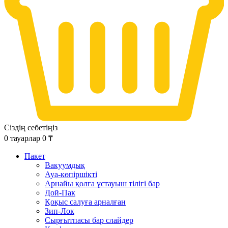
Сіздің себетіңіз
0
тауарлар
0
₸
Пакет
Вакуумдық
Ауа-көпіршікті
Арнайы қолға ұстауыш тілігі бар
Дой-Пак
Қоқыс салуға арналған
Зип-Лок
Сырғытпасы бар слайдер