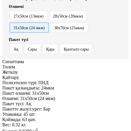
Өлшемі
27x50см (13мкм)
28x50см (20мкм)
31x50см (24 мкм)
38x70см (25мкм)
Пакет түсі
Ақ
Сары
Қара
Қызғылт-сары
Сипаттама
Төлем
Жеткізу
Қайтару
Полиэтилен түрі:
ПНД
Пакет қалыңдығы:
24мкм
Пакет өлшемі:
31x50см
Өлшемі:
31x50см (24 мкм)
Пакет түсі:
Ақ
Пакетте жазу/сурет:
Бар
Упаковка:
45 шт
Қоймада:
63 қап.
Вес:
0.32 кг.
3