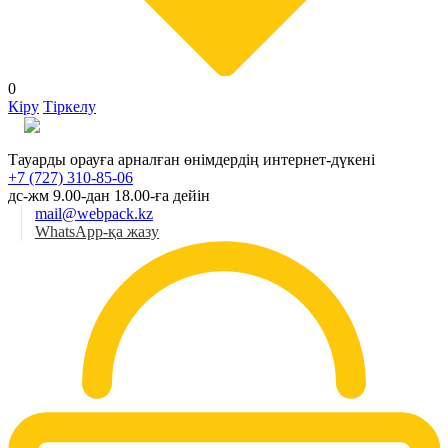
0
Кіру
Тіркелу
Қаз
Тауарды орауға арналған өнімдердің интернет-дүкені
+7 (727) 310-85-06
дс-жм 9.00-дан 18.00-ға дейін
mail@webpack.kz
WhatsApp-қа жазу