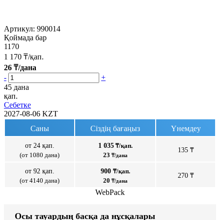
Артикул:
990014
Қоймада бар
1170
1 170
₸/қап.
26
₸/дана
-
+
45 дана
қап.
Себетке
2027-08-06
KZT
Саны
Сіздің бағаңыз
Үнемдеу
от 24 қап.
1 035
₸/қап.
135 ₸
(от 1080 дана)
23
₸/дана
от 92 қап.
900
₸/қап.
270 ₸
(от 4140 дана)
20
₸/дана
WebPack
Осы тауардың басқа да нұсқалары