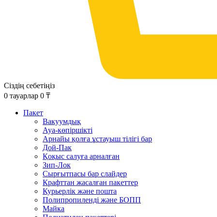
Сіздің себетіңіз
0
тауарлар
0
₸
Пакет
Вакуумдық
Ауа-көпіршікті
Арнайы қолға ұстауыш тілігі бар
Дой-Пак
Қоқыс салуға арналған
Зип-Лок
Сырғытпасы бар слайдер
Крафттан жасалған пакеттер
Курьерлік және пошта
Полипропиленді және БОПП
Майка