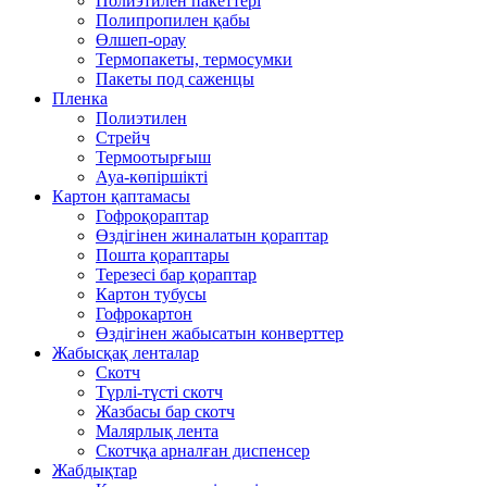
Полиэтилен пакеттері
Полипропилен қабы
Өлшеп-орау
Термопакеты, термосумки
Пакеты под саженцы
Пленка
Полиэтилен
Стрейч
Термоотырғыш
Ауа-көпіршікті
Картон қаптамасы
Гофроқораптар
Өздігінен жиналатын қораптар
Пошта қораптары
Терезесі бар қораптар
Картон тубусы
Гофрокартон
Өздігінен жабысатын конверттер
Жабысқақ ленталар
Скотч
Түрлі-түсті скотч
Жазбасы бар скотч
Малярлық лента
Скотчқа арналған диспенсер
Жабдықтар