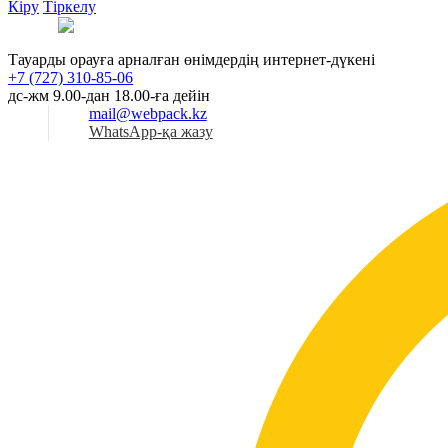
Кіру
Тіркелу
Қаз
Тауарды орауға арналған өнімдердің интернет-дүкені
+7 (727) 310-85-06
дс-жм 9.00-дан 18.00-ға дейін
mail@webpack.kz
WhatsApp-қа жазу