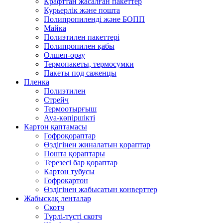
Крафттан жасалған пакеттер
Курьерлік және пошта
Полипропиленді және БОПП
Майка
Полиэтилен пакеттері
Полипропилен қабы
Өлшеп-орау
Термопакеты, термосумки
Пакеты под саженцы
Пленка
Полиэтилен
Стрейч
Термоотырғыш
Ауа-көпіршікті
Картон қаптамасы
Гофроқораптар
Өздігінен жиналатын қораптар
Пошта қораптары
Терезесі бар қораптар
Картон тубусы
Гофрокартон
Өздігінен жабысатын конверттер
Жабысқақ ленталар
Скотч
Түрлі-түсті скотч