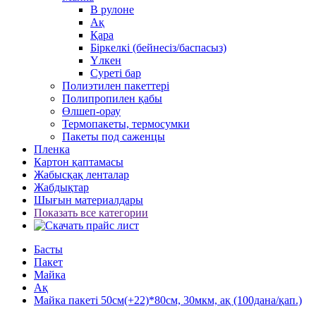
В рулоне
Ақ
Қара
Біркелкі (бейнесіз/баспасыз)
Үлкен
Суреті бар
Полиэтилен пакеттері
Полипропилен қабы
Өлшеп-орау
Термопакеты, термосумки
Пакеты под саженцы
Пленка
Картон қаптамасы
Жабысқақ ленталар
Жабдықтар
Шығын материалдары
Показать все категории
Басты
Пакет
Майка
Ақ
Майка пакеті 50см(+22)*80см, 30мкм, ақ (100дана/қап.)