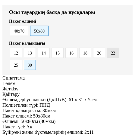
Осы тауардың басқа да нұсқалары
Пакет өлшемі
40x70
50x80
Пакет қалыңдығы
12
13
14
15
16
18
20
22
25
30
Сипаттама
Төлем
Жеткізу
Қайтару
Өлшемдері упаковки (ДxШxВ):
61
x
31
x
5 см.
Полиэтилен түрі:
ПНД
Пакет қалыңдығы:
30мкм
Пакет өлшемі:
50x80см
Өлшемі:
50x80см (30мкм)
Пакет түсі:
Ақ
Бүйір/екі жаны бүктемелерінің өлшемі:
2х11