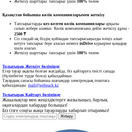
Жеткізу шарттары: тапсырыс үшін
100%
төлем
Қазақстан бойынша көлік компанияларымен жеткізу
Тапсырыстарды
кез-келген көлік компаниялары
арқылы
салып жібере аламыз. Көлік компаниясына дейін жеткізу құны -
2500 ₸
Сіз сондай-ақ біздің қоймадан тапсырысыңызды өзіңіз алып
кетуге тапсырыс бере аласыз немесе
inDrive
курьеріне қоңырау
шала аласыз.
Жеткізу шарттары: тапсырыс үшін
100%
төлем
Толығырақ Жеткізу бөлімінде
Егер тауар ақаулы болған жағдайда, біз қайтаруға тиісті сапада
(бүлінбеген түрде болса) қабылдаймыз.
Тауардың сапасы бойынша шағымдар электрондық поштаға
қабылданады:
mail@webpack.kz
Толығырақ Қайтару бөлімінде
Жаңалықтар мен жеңілдіктерге жазылыңыз, барлық
оқиғалардан хабардар болыңыз!
Біз сізге соңғы жаңа тауарларды хабарлап отырамыз!