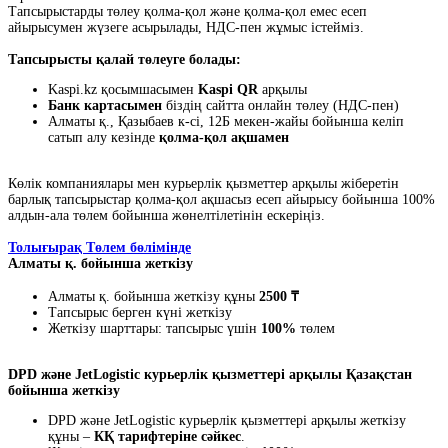
Тапсырыстарды төлеу қолма-қол және қолма-қол емес есеп
айырысумен жүзеге асырылады, НДС-пен жұмыс істейміз.
Тапсырысты қалай төлеуге болады:
Kaspi.kz қосымшасымен
Kaspi QR
арқылы
Банк картасымен
біздің сайтта онлайн төлеу (НДС-пен)
Алматы қ., Қазыбаев к-сі, 12Б мекен-жайы бойынша келіп
сатып алу кезінде
қолма-қол ақшамен
Көлік компаниялары мен курьерлік қызметтер арқылы жіберетін
барлық тапсырыстар қолма-қол ақшасыз есеп айырысу бойынша 100%
алдын-ала төлем бойынша жөнелтілетінін ескеріңіз.
Толығырақ Төлем бөлімінде
Алматы қ. бойынша жеткізу
Алматы қ. бойынша жеткізу құны
2500 ₸
Тапсырыс берген күні жеткізу
Жеткізу шарттары: тапсырыс үшін
100%
төлем
DPD және JetLogistic курьерлік қызметтері арқылы Қазақстан
бойынша жеткізу
DPD және JetLogistic курьерлік қызметтері арқылы жеткізу
құны –
КҚ тарифтеріне сәйкес
.