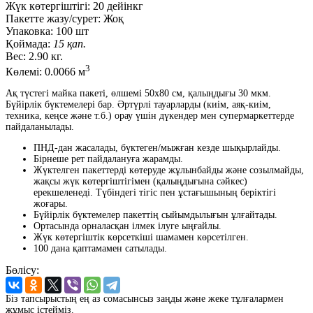
Жүк көтергіштігі:
20 дейінкг
Пакетте жазу/сурет:
Жоқ
Упаковка:
100 шт
Қоймада:
15 қап.
Вес:
2.90 кг.
3
Көлемі:
0.0066 м
Ақ түстегі майка пакеті, өлшемі 50x80 см, қалыңдығы 30 мкм.
Бүйірлік бүктемелері бар. Әртүрлі тауарларды (киім, аяқ-киім,
техника, кеңсе және т.б.) орау үшін дүкендер мен супермаркеттерде
пайдаланылады.
ПНД-дан жасалады, бүктеген/мыжған кезде шықырлайды.
Бірнеше рет пайдалануға жарамды.
Жүктелген пакеттерді көтеруде жұлынбайды және созылмайды,
жақсы жүк көтергіштігімен (қалыңдығына сәйкес)
ерекшеленеді. Түбіндегі тігіс пен ұстағышының беріктігі
жоғары.
Бүйірлік бүктемелер пакеттің сыйымдылығын ұлғайтады.
Ортасында орналасқан ілмек ілуге ыңғайлы.
Жүк көтергіштік көрсеткіші шамамен көрсетілген.
100 дана қаптамамен сатылады.
Бөлісу:
Біз тапсырыстың ең аз сомасынсыз заңды және жеке тұлғалармен
жұмыс істейміз.