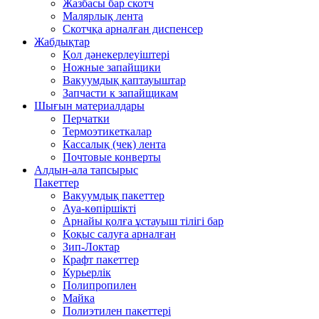
Жазбасы бар скотч
Малярлық лента
Скотчқа арналған диспенсер
Жабдықтар
Қол дәнекерлеуіштері
Ножные запайщики
Вакуумдық қаптауыштар
Запчасти к запайщикам
Шығын материалдары
Перчатки
Термоэтикеткалар
Кассалық (чек) лента
Почтовые конверты
Алдын-ала тапсырыс
Пакеттер
Вакуумдық пакеттер
Ауа-көпіршікті
Арнайы қолға ұстауыш тілігі бар
Қоқыс салуға арналған
Зип-Локтар
Крафт пакеттер
Курьерлік
Полипропилен
Майка
Полиэтилен пакеттері