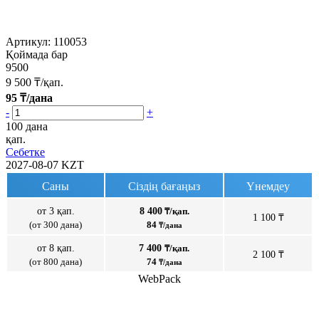
Артикул:
110053
Қоймада бар
9500
9 500
₸/қап.
95
₸/дана
-
+
100 дана
қап.
Себетке
2027-08-07
KZT
Саны
Сіздің бағаңыз
Үнемдеу
от 3 қап.
8 400
₸/қап.
1 100 ₸
(от 300 дана)
84
₸/дана
от 8 қап.
7 400
₸/қап.
2 100 ₸
(от 800 дана)
74
₸/дана
WebPack