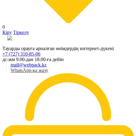
0
Кіру
Тіркелу
Қаз
Тауарды орауға арналған өнімдердің интернет-дүкені
+7 (727) 310-85-06
дс-жм 9.00-дан 18.00-ға дейін
mail@webpack.kz
WhatsApp-қа жазу