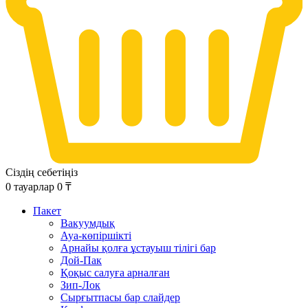
Сіздің себетіңіз
0
тауарлар
0
₸
Пакет
Вакуумдық
Ауа-көпіршікті
Арнайы қолға ұстауыш тілігі бар
Дой-Пак
Қоқыс салуға арналған
Зип-Лок
Сырғытпасы бар слайдер