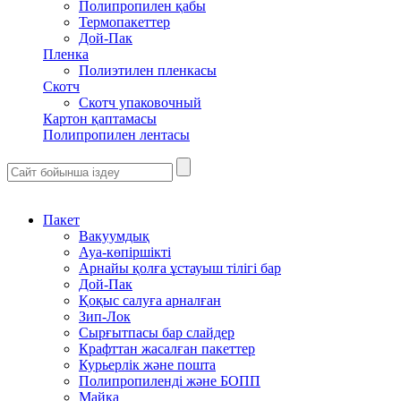
Полипропилен қабы
Термопакеттер
Дой-Пак
Пленка
Полиэтилен пленкасы
Скотч
Скотч упаковочный
Картон қаптамасы
Полипропилен лентасы
Пакет
Вакуумдық
Ауа-көпіршікті
Арнайы қолға ұстауыш тілігі бар
Дой-Пак
Қоқыс салуға арналған
Зип-Лок
Сырғытпасы бар слайдер
Крафттан жасалған пакеттер
Курьерлік және пошта
Полипропиленді және БОПП
Майка