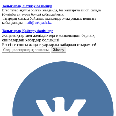
Толығырақ Жеткізу бөлімінде
Егер тауар ақаулы болған жағдайда, біз қайтаруға тиісті сапада
(бүлінбеген түрде болса) қабылдаймыз.
Тауардың сапасы бойынша шағымдар электрондық поштаға
қабылданады:
mail@webpack.kz
Толығырақ Қайтару бөлімінде
Жаңалықтар мен жеңілдіктерге жазылыңыз, барлық
оқиғалардан хабардар болыңыз!
Біз сізге соңғы жаңа тауарларды хабарлап отырамыз!