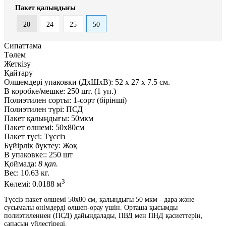
Пакет қалыңдығы
20
24
25
50
Сипаттама
Төлем
Жеткізу
Қайтару
Өлшемдері упаковки (ДxШxВ):
52
x
27
x
7.5 см.
В коробке/мешке:
250 шт. (1 уп.)
Полиэтилен сорты:
1-сорт (бірінші)
Полиэтилен түрі:
ПСД
Пакет қалыңдығы:
50мкм
Пакет өлшемі:
50x80см
Пакет түсі:
Түссіз
Бүйірлік бүктеу:
Жоқ
В упаковке::
250 шт
Қоймада:
8 қап.
Вес:
10.63 кг.
3
Көлемі:
0.0188 м
Түссіз пакет өлшемі 50x80 см, қалыңдығы 50 мкм - дара және
сусымалы өнімдерді өлшеп-орау үшін. Орташа қысымды
полиэтиленнен (ПСД) дайындалады, ПВД мен ПНД қасиеттерін,
сапасын үйлестіреді.