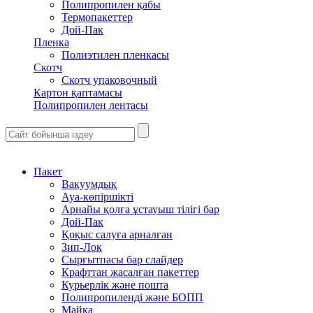
Полипропилен қабы
Термопакеттер
Дой-Пак
Пленка
Полиэтилен пленкасы
Скотч
Скотч упаковочный
Картон қаптамасы
Полипропилен лентасы
Пакет
Вакуумдық
Ауа-көпіршікті
Арнайы қолға ұстауыш тілігі бар
Дой-Пак
Қоқыс салуға арналған
Зип-Лок
Сырғытпасы бар слайдер
Крафттан жасалған пакеттер
Курьерлік және пошта
Полипропиленді және БОПП
Майка