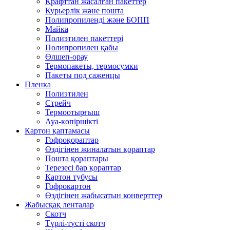
Крафттан жасалған пакеттер
Курьерлік және пошта
Полипропиленді және БОПП
Майка
Полиэтилен пакеттері
Полипропилен қабы
Өлшеп-орау
Термопакеты, термосумки
Пакеты под саженцы
Пленка
Полиэтилен
Стрейч
Термоотырғыш
Ауа-көпіршікті
Картон қаптамасы
Гофроқораптар
Өздігінен жиналатын қораптар
Пошта қораптары
Терезесі бар қораптар
Картон тубусы
Гофрокартон
Өздігінен жабысатын конверттер
Жабысқақ ленталар
Скотч
Түрлі-түсті скотч