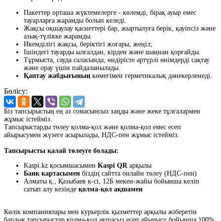
Пакеттер орташа жүктемелерге - көлемді, бірақ ауыр емес
тауарларға жарамды болып келеді.
Жақсы оқшаулау қасиеттері бар, жыртылуға берік, қауіпсіз және
азық-түлікке жарамды.
Икемділігі жақсы, беріктігі жоғары, жеңіл;
Ішіндегі тауарды ылғалдан, кірден және шаңнан қорғайды.
Тұрмыста, сауда саласында, өндірісте әртүрлі өнімдерді сақтау
және орау үшін пайдаланылады.
Қаптау жабдығының
көмегімен герметикалық дәнекерленеді.
Бөлісу:
Біз тапсырыстың ең аз сомасынсыз заңды және жеке тұлғалармен
жұмыс істейміз.
Тапсырыстарды төлеу қолма-қол және қолма-қол емес есеп
айырысумен жүзеге асырылады, НДС-пен жұмыс істейміз.
Тапсырысты қалай төлеуге болады:
Kaspi.kz қосымшасымен
Kaspi QR
арқылы
Банк картасымен
біздің сайтта онлайн төлеу (НДС-пен)
Алматы қ., Қазыбаев к-сі, 12Б мекен-жайы бойынша келіп
сатып алу кезінде
қолма-қол ақшамен
Көлік компаниялары мен курьерлік қызметтер арқылы жіберетін
барлық тапсырыстар қолма-қол ақшасыз есеп айырысу бойынша 100%