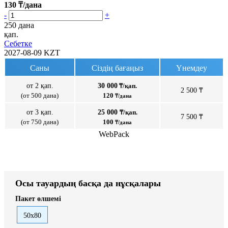
130
₸/дана
-
+
250 дана
қап.
Себетке
2027-08-09
KZT
Саны
Сіздің бағаңыз
Үнемдеу
от 2 қап.
30 000
₸/қап.
2 500 ₸
(от 500 дана)
120
₸/дана
от 3 қап.
25 000
₸/қап.
7 500 ₸
(от 750 дана)
100
₸/дана
WebPack
Осы тауардың басқа да нұсқалары
Пакет өлшемі
50x80