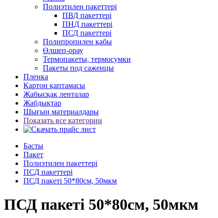
Полиэтилен пакеттері
ПВД пакеттері
ПНД пакеттері
ПСД пакеттері
Полипропилен қабы
Өлшеп-орау
Термопакеты, термосумки
Пакеты под саженцы
Пленка
Картон қаптамасы
Жабысқақ ленталар
Жабдықтар
Шығын материалдары
Показать все категории
Басты
Пакет
Полиэтилен пакеттері
ПСД пакеттері
ПСД пакеті 50*80см, 50мкм
ПСД пакеті 50*80см, 50мкм