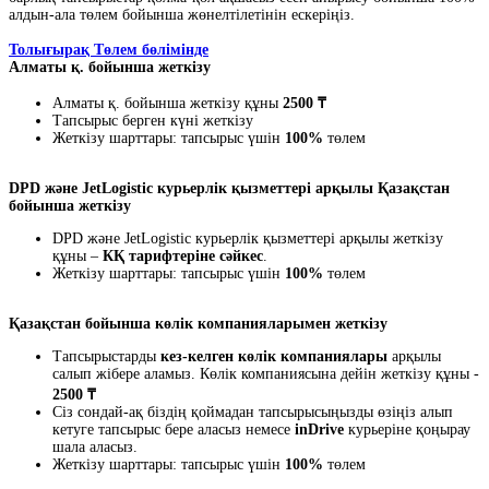
алдын-ала төлем бойынша жөнелтілетінін ескеріңіз.
Толығырақ Төлем бөлімінде
Алматы қ. бойынша жеткізу
Алматы қ. бойынша жеткізу құны
2500 ₸
Тапсырыс берген күні жеткізу
Жеткізу шарттары: тапсырыс үшін
100%
төлем
DPD және JetLogistic курьерлік қызметтері арқылы Қазақстан
бойынша жеткізу
DPD және JetLogistic курьерлік қызметтері арқылы жеткізу
құны –
КҚ тарифтеріне сәйкес
.
Жеткізу шарттары: тапсырыс үшін
100%
төлем
Қазақстан бойынша көлік компанияларымен жеткізу
Тапсырыстарды
кез-келген көлік компаниялары
арқылы
салып жібере аламыз. Көлік компаниясына дейін жеткізу құны -
2500 ₸
Сіз сондай-ақ біздің қоймадан тапсырысыңызды өзіңіз алып
кетуге тапсырыс бере аласыз немесе
inDrive
курьеріне қоңырау
шала аласыз.
Жеткізу шарттары: тапсырыс үшін
100%
төлем