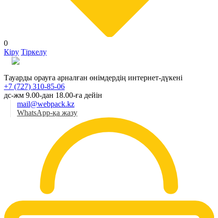
0
Кіру
Тіркелу
Қаз
Тауарды орауға арналған өнімдердің интернет-дүкені
+7 (727) 310-85-06
дс-жм 9.00-дан 18.00-ға дейін
mail@webpack.kz
WhatsApp-қа жазу