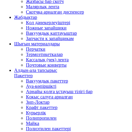
Жазбасы бар скотч
Малярлық лента
Скотчқа арналған диспенсер
Жабдықтар
Қол дәнекерлеуіштері
Ножные запайщики
Вакуумдық қаптауыштар
Запчасти к запайщикам
Шығын материалдары
Перчатки
Термоэтикеткалар
Кассалық (чек) лента
Почтовые конверты
Алдын-ала тапсырыс
Пакеттер
Вакуумдық пакеттер
Ауа-көпіршікті
Арнайы қолға ұстауыш тілігі бар
Қоқыс салуға арналған
Зип-Локтар
Крафт пакеттер
Курьерлік
Полипропилен
Майка
Полиэтилен пакеттері