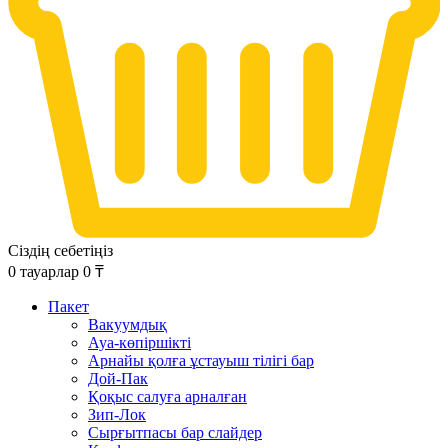
Сіздің себетіңіз
0
тауарлар
0
₸
Пакет
Вакуумдық
Ауа-көпіршікті
Арнайы қолға ұстауыш тілігі бар
Дой-Пак
Қоқыс салуға арналған
Зип-Лок
Сырғытпасы бар слайдер