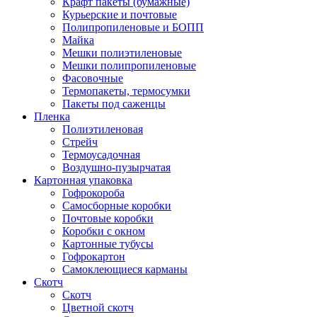
Крафт пакеты (бумажные)
Курьерские и почтовые
Полипропиленовые и БОПП
Майка
Мешки полиэтиленовые
Мешки полипропиленовые
Фасовочные
Термопакеты, термосумки
Пакеты под саженцы
Пленка
Полиэтиленовая
Стрейч
Термоусадочная
Воздушно-пузырчатая
Картонная упаковка
Гофрокороба
Самосборные коробки
Почтовые коробки
Коробки с окном
Картонные тубусы
Гофрокартон
Самоклеющиеся карманы
Скотч
Скотч
Цветной скотч