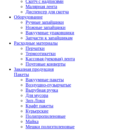
Скотч с надписями
Малярная лента
Диспенсер для скотча
Оборудование
Ручные запайщики
Ножные запайщики
Вакуумные упаковщики
Запчасти к запайщикам
Расходные материалы
Перчатки
Термоэтикетки
Кассовая (чековая) лента
Почтовые конверты
Заказная продукция
Пакеты
Вакуумные пакеты
Воздушно-пузырчатые
Вырубная ручка
Для мусора
Зип-Локи
Крафт пакеты
Курьерские
Полипропиленовые
Майка
Мешки полиэтиленовые