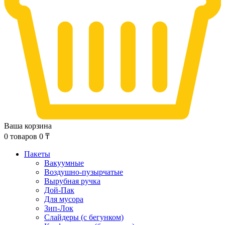
Ваша корзина
0
товаров
0
₸
Пакеты
Вакуумные
Воздушно-пузырчатые
Вырубная ручка
Дой-Пак
Для мусора
Зип-Лок
Слайдеры (с бегунком)