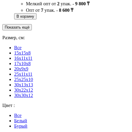
Мелкий опт от
2
упак. -
9 800 ₸
Опт от
7
упак. -
8 600 ₸
В корзину
Показать ещё
Размер, см:
Все
15х15х8
16x11x11
17х10х8
20x9x9
25х11х11
25х25х10
30x13x13
30х22х12
30х30х12
Цвет :
Все
Белый
Бурый