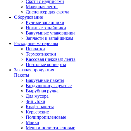
Скотч с надписями
Малярная лента
Диспенсер для скотча
Оборудование
Ручные запайщики
Ножные запайщики
Вакуумные упаковщики
Запчасти к запайщикам
Расходные материалы
Перчатки
Термоэтикетки
Кассовая (чековая) лента
Почтовые конверты
Заказная продукция
Пакеты
Вакуумные пакеты
Воздушно-пузырчатые
Вырубная ручка
Для мусора
Зип-Локи
Крафт пакеты
Курьерские
Полипропиленовые
Майка
Мешки полиэтиленовые