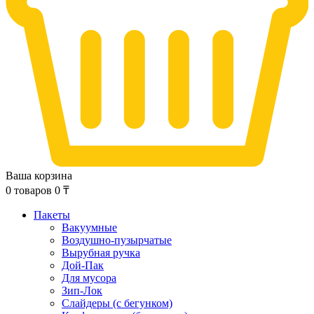
Ваша корзина
0
товаров
0
₸
Пакеты
Вакуумные
Воздушно-пузырчатые
Вырубная ручка
Дой-Пак
Для мусора
Зип-Лок
Слайдеры (с бегунком)