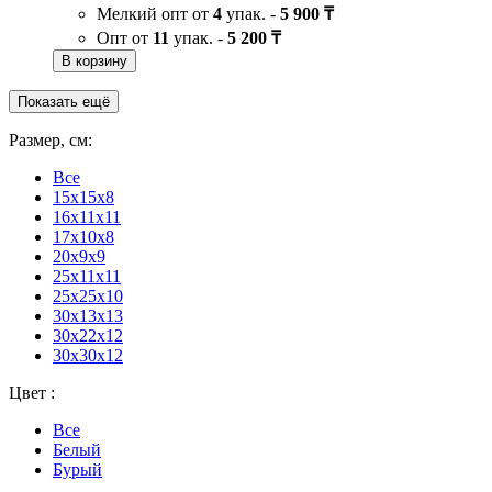
Мелкий опт от
4
упак. -
5 900 ₸
Опт от
11
упак. -
5 200 ₸
В корзину
Показать ещё
Размер, см:
Все
15х15х8
16x11x11
17х10х8
20x9x9
25х11х11
25х25х10
30x13x13
30х22х12
30х30х12
Цвет :
Все
Белый
Бурый