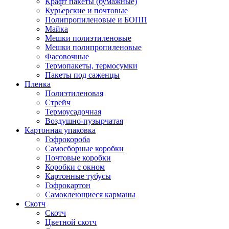
Крафт пакеты (бумажные)
Курьерские и почтовые
Полипропиленовые и БОПП
Майка
Мешки полиэтиленовые
Мешки полипропиленовые
Фасовочные
Термопакеты, термосумки
Пакеты под саженцы
Пленка
Полиэтиленовая
Стрейч
Термоусадочная
Воздушно-пузырчатая
Картонная упаковка
Гофрокороба
Самосборные коробки
Почтовые коробки
Коробки с окном
Картонные тубусы
Гофрокартон
Самоклеющиеся карманы
Скотч
Скотч
Цветной скотч