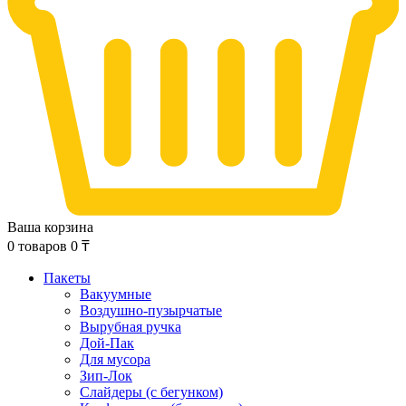
Ваша корзина
0
товаров
0
₸
Пакеты
Вакуумные
Воздушно-пузырчатые
Вырубная ручка
Дой-Пак
Для мусора
Зип-Лок
Слайдеры (с бегунком)