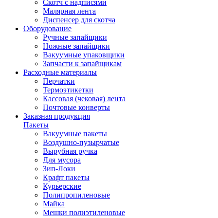
Скотч с надписями
Малярная лента
Диспенсер для скотча
Оборудование
Ручные запайщики
Ножные запайщики
Вакуумные упаковщики
Запчасти к запайщикам
Расходные материалы
Перчатки
Термоэтикетки
Кассовая (чековая) лента
Почтовые конверты
Заказная продукция
Пакеты
Вакуумные пакеты
Воздушно-пузырчатые
Вырубная ручка
Для мусора
Зип-Локи
Крафт пакеты
Курьерские
Полипропиленовые
Майка
Мешки полиэтиленовые