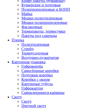
Крафт пакеты (бумажные)
Курьерские и почтовые
Полипропиленовые и БОПП
Майка
Мешки полиэтиленовые
Мешки полипропиленовые
Фасовочные
Термопакеты, термосумки
Пакеты под саженцы
Пленка
Полиэтиленовая
Стрейч
Термоусадочная
Воздушно-пузырчатая
Картонная упаковка
Гофрокороба
Самосборные коробки
Почтовые коробки
Коробки с окном
Картонные тубусы
Гофрокартон
Самоклеющиеся карманы
Скотч
Скотч
Цветной скотч