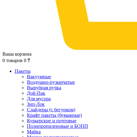
Ваша корзина
0
товаров
0
₸
Пакеты
Вакуумные
Воздушно-пузырчатые
Вырубная ручка
Дой-Пак
Для мусора
Зип-Лок
Слайдеры (с бегунком)
Крафт пакеты (бумажные)
Курьерские и почтовые
Полипропиленовые и БОПП
Майка