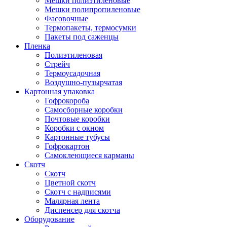
Мешки полиэтиленовые
Мешки полипропиленовые
Фасовочные
Термопакеты, термосумки
Пакеты под саженцы
Пленка
Полиэтиленовая
Стрейч
Термоусадочная
Воздушно-пузырчатая
Картонная упаковка
Гофрокороба
Самосборные коробки
Почтовые коробки
Коробки с окном
Картонные тубусы
Гофрокартон
Самоклеющиеся карманы
Скотч
Скотч
Цветной скотч
Скотч с надписями
Малярная лента
Диспенсер для скотча
Оборудование