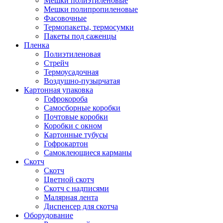
Мешки полиэтиленовые
Мешки полипропиленовые
Фасовочные
Термопакеты, термосумки
Пакеты под саженцы
Пленка
Полиэтиленовая
Стрейч
Термоусадочная
Воздушно-пузырчатая
Картонная упаковка
Гофрокороба
Самосборные коробки
Почтовые коробки
Коробки с окном
Картонные тубусы
Гофрокартон
Самоклеющиеся карманы
Скотч
Скотч
Цветной скотч
Скотч с надписями
Малярная лента
Диспенсер для скотча
Оборудование