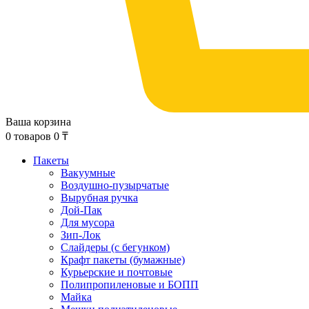
Ваша корзина
0
товаров
0
₸
Пакеты
Вакуумные
Воздушно-пузырчатые
Вырубная ручка
Дой-Пак
Для мусора
Зип-Лок
Слайдеры (с бегунком)
Крафт пакеты (бумажные)
Курьерские и почтовые
Полипропиленовые и БОПП
Майка