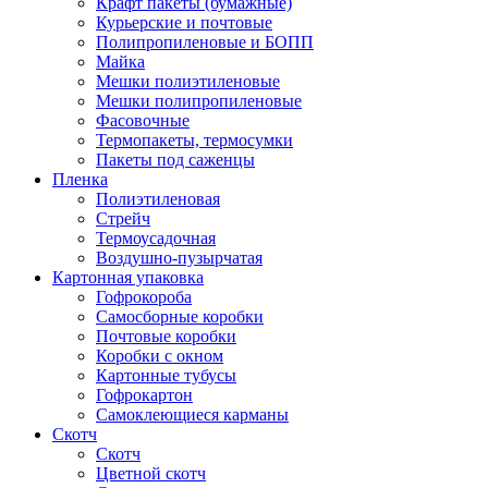
Крафт пакеты (бумажные)
Курьерские и почтовые
Полипропиленовые и БОПП
Майка
Мешки полиэтиленовые
Мешки полипропиленовые
Фасовочные
Термопакеты, термосумки
Пакеты под саженцы
Пленка
Полиэтиленовая
Стрейч
Термоусадочная
Воздушно-пузырчатая
Картонная упаковка
Гофрокороба
Самосборные коробки
Почтовые коробки
Коробки с окном
Картонные тубусы
Гофрокартон
Самоклеющиеся карманы
Скотч
Скотч
Цветной скотч