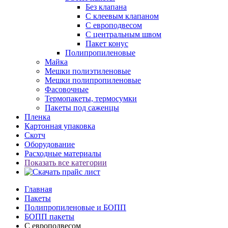
Без клапана
С клеевым клапаном
С европодвесом
С центральным швом
Пакет конус
Полипропиленовые
Майка
Мешки полиэтиленовые
Мешки полипропиленовые
Фасовочные
Термопакеты, термосумки
Пакеты под саженцы
Пленка
Картонная упаковка
Скотч
Оборудование
Расходные материалы
Показать все категории
Главная
Пакеты
Полипропиленовые и БОПП
БОПП пакеты
С европодвесом