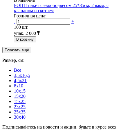
В наличии
БОПП пакет с европодвесом 25*35см, 25мкм, с
клапаном и скотчем
Розничная цена:
-
+
100 шт.
упак.
2 000 ₸
В корзину
Показать ещё
Размер, см:
Все
3,5х16,5
4,5х21
8x10
10x15
15x20
15x25
23x25
25x35
30x40
Подписывайтесь на новости и акции, будьте в курсе всех