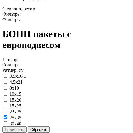
С европодвесом
Фильтры
Фильтры
БОПП пакеты с
европодвесом
1
товар
Фильтр:
Размер, см
3,5х16,5
4,5х21
8x10
10x15
15x20
15x25
23x25
25x35
30x40
Применить
Сбросить