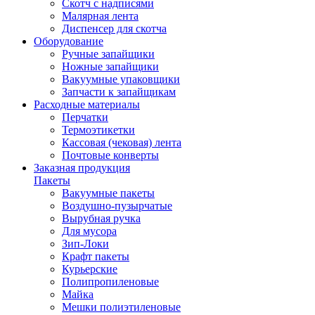
Скотч с надписями
Малярная лента
Диспенсер для скотча
Оборудование
Ручные запайщики
Ножные запайщики
Вакуумные упаковщики
Запчасти к запайщикам
Расходные материалы
Перчатки
Термоэтикетки
Кассовая (чековая) лента
Почтовые конверты
Заказная продукция
Пакеты
Вакуумные пакеты
Воздушно-пузырчатые
Вырубная ручка
Для мусора
Зип-Локи
Крафт пакеты
Курьерские
Полипропиленовые
Майка
Мешки полиэтиленовые