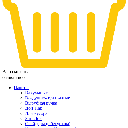
Ваша корзина
0
товаров
0
₸
Пакеты
Вакуумные
Воздушно-пузырчатые
Вырубная ручка
Дой-Пак
Для мусора
Зип-Лок
Слайдеры (с бегунком)