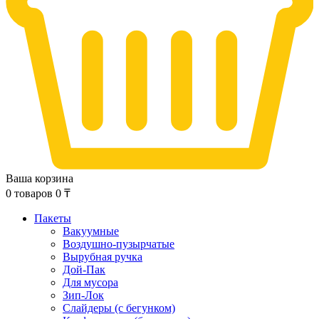
Ваша корзина
0
товаров
0
₸
Пакеты
Вакуумные
Воздушно-пузырчатые
Вырубная ручка
Дой-Пак
Для мусора
Зип-Лок
Слайдеры (с бегунком)