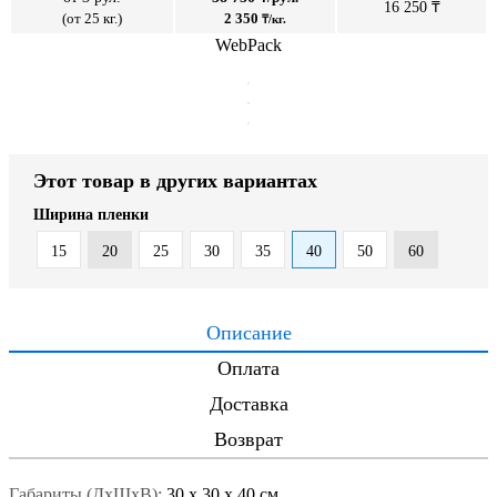
16 250 ₸
(от 25 кг.)
2 350
₸/кг.
WebPack
Этот товар в других вариантах
Ширина пленки
15
20
25
30
35
40
50
60
Описание
Оплата
Доставка
Возврат
Габариты (ДxШxВ):
30
x
30
x
40 см.