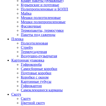
Крафт пакеты (бумажные)
Курьерские и почтовые
Полипропиленовые и БОПП
Майка
Мешки полиэтиленовые
Мешки полипропиленовые
Фасовочные
Термопакеты, термосумки
Пакеты под саженцы
Пленка
Полиэтиленовая
Стрейч
Термоусадочная
Воздушно-пузырчатая
Картонная упаковка
Гофрокороба
Самосборные коробки
Почтовые коробки
Коробки с окном
Картонные тубусы
Гофрокартон
Самоклеющиеся карманы
Скотч
Скотч
Цветной скотч