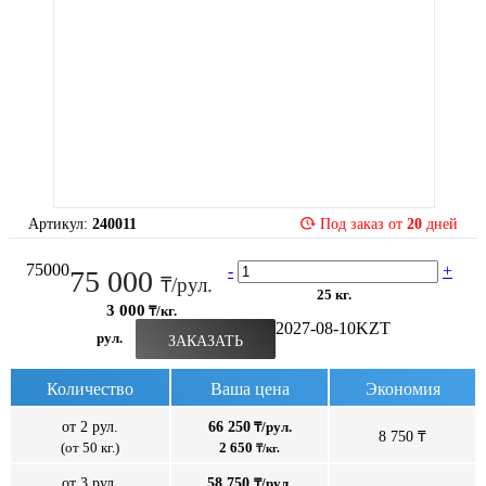
Артикул:
240011
Под заказ от
20
дней
75000
-
+
75 000
₸/рул.
25 кг.
3 000
₸/кг.
2027-08-10
KZT
рул.
ЗАКАЗАТЬ
Количество
Ваша цена
Экономия
от 2 рул.
66 250
₸/рул.
8 750 ₸
(от 50 кг.)
2 650
₸/кг.
от 3 рул.
58 750
₸/рул.