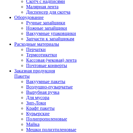
Скотч с надписями
Малярная лента
Диспенсер для скотча
Оборудование
Ручные запайщики
Ножные запайщики
Вакуумные упаковщики
Запчасти к запайщикам
Расходные материалы
Перчатки
Термоэтикетки
Кассовая (чековая) лента
Почтовые конверты
Заказная продукция
Пакеты
Вакуумные пакеты
Воздушно-пузырчатые
Вырубная ручка
Для мусора
Зип-Локи
Крафт пакеты
Курьерские
Полипропиленовые
Майка
Мешки полиэтиленовые