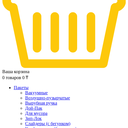
Ваша корзина
0
товаров
0
₸
Пакеты
Вакуумные
Воздушно-пузырчатые
Вырубная ручка
Дой-Пак
Для мусора
Зип-Лок
Слайдеры (с бегунком)