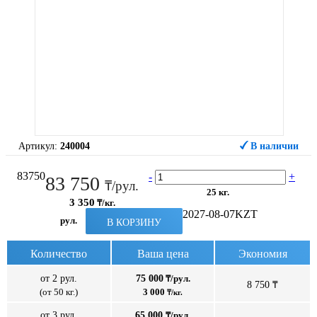
Артикул:
240004
В наличии
83750
-
+
83 750
₸/рул.
25 кг.
3 350
₸/кг.
2027-08-07
KZT
рул.
В КОРЗИНУ
Количество
Ваша цена
Экономия
от 2 рул.
75 000
₸/рул.
8 750 ₸
(от 50 кг.)
3 000
₸/кг.
от 3 рул.
65 000
₸/рул.