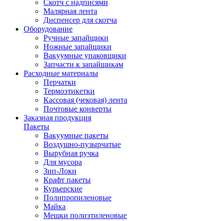
Скотч с надписями
Малярная лента
Диспенсер для скотча
Оборудование
Ручные запайщики
Ножные запайщики
Вакуумные упаковщики
Запчасти к запайщикам
Расходные материалы
Перчатки
Термоэтикетки
Кассовая (чековая) лента
Почтовые конверты
Заказная продукция
Пакеты
Вакуумные пакеты
Воздушно-пузырчатые
Вырубная ручка
Для мусора
Зип-Локи
Крафт пакеты
Курьерские
Полипропиленовые
Майка
Мешки полиэтиленовые