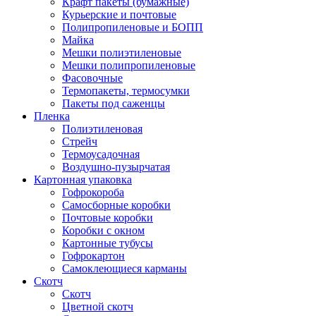
Крафт пакеты (бумажные)
Курьерские и почтовые
Полипропиленовые и БОПП
Майка
Мешки полиэтиленовые
Мешки полипропиленовые
Фасовочные
Термопакеты, термосумки
Пакеты под саженцы
Пленка
Полиэтиленовая
Стрейч
Термоусадочная
Воздушно-пузырчатая
Картонная упаковка
Гофрокороба
Самосборные коробки
Почтовые коробки
Коробки с окном
Картонные тубусы
Гофрокартон
Самоклеющиеся карманы
Скотч
Скотч
Цветной скотч