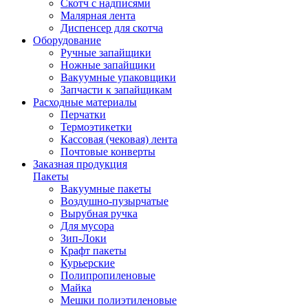
Скотч с надписями
Малярная лента
Диспенсер для скотча
Оборудование
Ручные запайщики
Ножные запайщики
Вакуумные упаковщики
Запчасти к запайщикам
Расходные материалы
Перчатки
Термоэтикетки
Кассовая (чековая) лента
Почтовые конверты
Заказная продукция
Пакеты
Вакуумные пакеты
Воздушно-пузырчатые
Вырубная ручка
Для мусора
Зип-Локи
Крафт пакеты
Курьерские
Полипропиленовые
Майка
Мешки полиэтиленовые