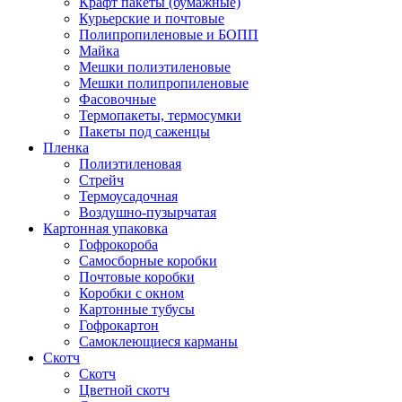
Крафт пакеты (бумажные)
Курьерские и почтовые
Полипропиленовые и БОПП
Майка
Мешки полиэтиленовые
Мешки полипропиленовые
Фасовочные
Термопакеты, термосумки
Пакеты под саженцы
Пленка
Полиэтиленовая
Стрейч
Термоусадочная
Воздушно-пузырчатая
Картонная упаковка
Гофрокороба
Самосборные коробки
Почтовые коробки
Коробки с окном
Картонные тубусы
Гофрокартон
Самоклеющиеся карманы
Скотч
Скотч
Цветной скотч