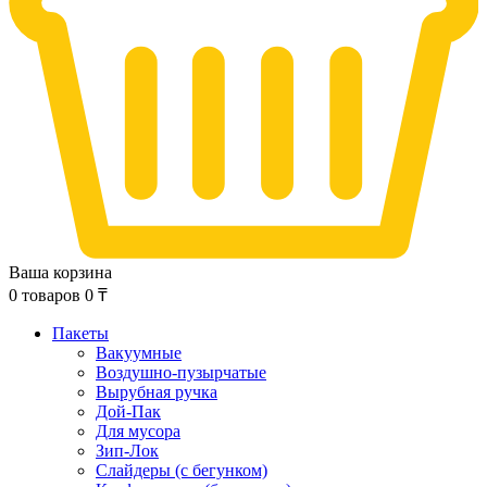
Ваша корзина
0
товаров
0
₸
Пакеты
Вакуумные
Воздушно-пузырчатые
Вырубная ручка
Дой-Пак
Для мусора
Зип-Лок
Слайдеры (с бегунком)