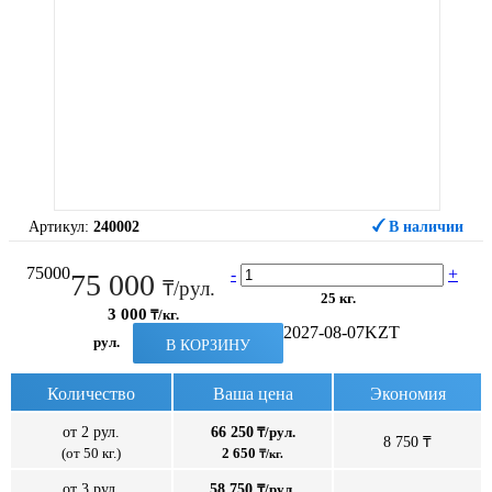
Артикул:
240002
В наличии
75000
-
+
75 000
₸/рул.
25 кг.
3 000
₸/кг.
2027-08-07
KZT
рул.
В КОРЗИНУ
Количество
Ваша цена
Экономия
от 2 рул.
66 250
₸/рул.
8 750 ₸
(от 50 кг.)
2 650
₸/кг.
от 3 рул.
58 750
₸/рул.