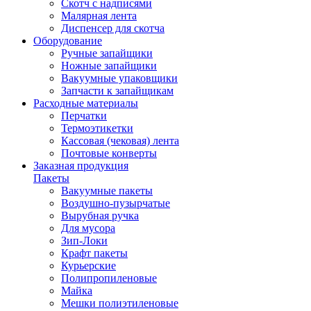
Скотч с надписями
Малярная лента
Диспенсер для скотча
Оборудование
Ручные запайщики
Ножные запайщики
Вакуумные упаковщики
Запчасти к запайщикам
Расходные материалы
Перчатки
Термоэтикетки
Кассовая (чековая) лента
Почтовые конверты
Заказная продукция
Пакеты
Вакуумные пакеты
Воздушно-пузырчатые
Вырубная ручка
Для мусора
Зип-Локи
Крафт пакеты
Курьерские
Полипропиленовые
Майка
Мешки полиэтиленовые