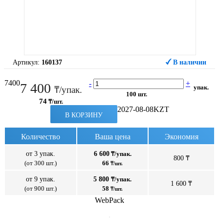
Артикул:
160137
В наличии
7400
-
+
7 400
упак.
₸/упак.
100 шт.
74
₸/шт.
2027-08-08
KZT
В КОРЗИНУ
Количество
Ваша цена
Экономия
от 3 упак.
6 600
₸/упак.
800 ₸
(от 300 шт.)
66
₸/шт.
от 9 упак.
5 800
₸/упак.
1 600 ₸
(от 900 шт.)
58
₸/шт.
WebPack