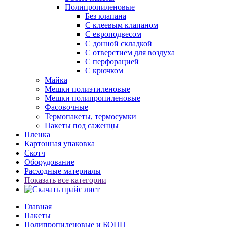
Полипропиленовые
Без клапана
C клеевым клапаном
С европодвесом
С донной складкой
С отверстием для воздуха
С перфорацией
С крючком
Майка
Мешки полиэтиленовые
Мешки полипропиленовые
Фасовочные
Термопакеты, термосумки
Пакеты под саженцы
Пленка
Картонная упаковка
Скотч
Оборудование
Расходные материалы
Показать все категории
Главная
Пакеты
Полипропиленовые и БОПП