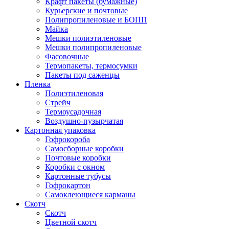
Крафт пакеты (бумажные)
Курьерские и почтовые
Полипропиленовые и БОПП
Майка
Мешки полиэтиленовые
Мешки полипропиленовые
Фасовочные
Термопакеты, термосумки
Пакеты под саженцы
Пленка
Полиэтиленовая
Стрейч
Термоусадочная
Воздушно-пузырчатая
Картонная упаковка
Гофрокороба
Самосборные коробки
Почтовые коробки
Коробки с окном
Картонные тубусы
Гофрокартон
Самоклеющиеся карманы
Скотч
Скотч
Цветной скотч