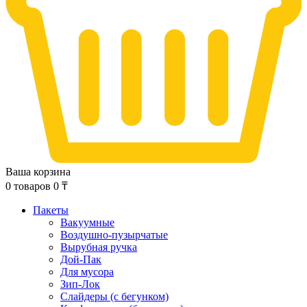
Ваша корзина
0
товаров
0
₸
Пакеты
Вакуумные
Воздушно-пузырчатые
Вырубная ручка
Дой-Пак
Для мусора
Зип-Лок
Слайдеры (с бегунком)