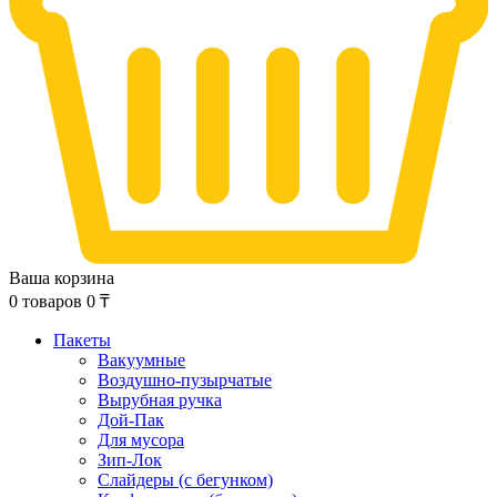
Ваша корзина
0
товаров
0
₸
Пакеты
Вакуумные
Воздушно-пузырчатые
Вырубная ручка
Дой-Пак
Для мусора
Зип-Лок
Слайдеры (с бегунком)