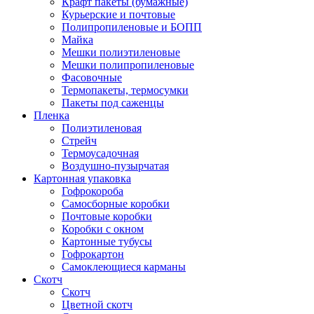
Крафт пакеты (бумажные)
Курьерские и почтовые
Полипропиленовые и БОПП
Майка
Мешки полиэтиленовые
Мешки полипропиленовые
Фасовочные
Термопакеты, термосумки
Пакеты под саженцы
Пленка
Полиэтиленовая
Стрейч
Термоусадочная
Воздушно-пузырчатая
Картонная упаковка
Гофрокороба
Самосборные коробки
Почтовые коробки
Коробки с окном
Картонные тубусы
Гофрокартон
Самоклеющиеся карманы
Скотч
Скотч
Цветной скотч