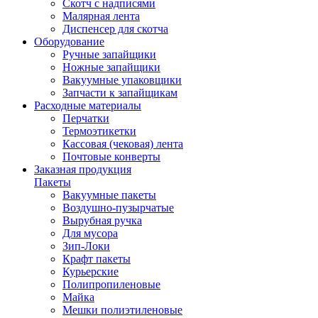
Скотч с надписями
Малярная лента
Диспенсер для скотча
Оборудование
Ручные запайщики
Ножные запайщики
Вакуумные упаковщики
Запчасти к запайщикам
Расходные материалы
Перчатки
Термоэтикетки
Кассовая (чековая) лента
Почтовые конверты
Заказная продукция
Пакеты
Вакуумные пакеты
Воздушно-пузырчатые
Вырубная ручка
Для мусора
Зип-Локи
Крафт пакеты
Курьерские
Полипропиленовые
Майка
Мешки полиэтиленовые