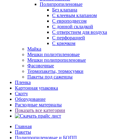
Полипропиленовые
Без клапана
C клеевым клапаном
С европодвесом
С донной складкой
С отверстием для воздуха
С перфорацией
С крючком
Майка
Мешки полиэтиленовые
Мешки полипропиленовые
Фасовочные
Термопакеты, термосумки
Пакеты под саженцы
Пленка
Картонная упаковка
Скотч
Оборудование
Расходные материалы
Показать все категории
Главная
Пакеты
Полипропиленовые и БОПП