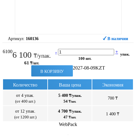
Артикул:
160136
В наличии
6100
-
+
6 100
упак.
₸/упак.
100 шт.
61
₸/шт.
2027-08-09
KZT
В КОРЗИНУ
Количество
Ваша цена
Экономия
от 4 упак.
5 400
₸/упак.
700 ₸
(от 400 шт.)
54
₸/шт.
от 12 упак.
4 700
₸/упак.
1 400 ₸
(от 1200 шт.)
47
₸/шт.
WebPack