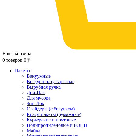
Ваша корзина
0
товаров
0
₸
Пакеты
Вакуумные
Воздушно-пузырчатые
Вырубная ручка
Дой-Пак
Для мусора
Зип-Лок
Слайдеры (с бегунком)
Крафт пакеты (бумажные)
Курьерские и почтовые
Полипропиленовые и БОПП
Майка