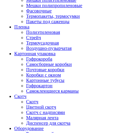
Мешки полиэтиленовые
Мешки полипропиленовые
Фасовочные
Термопакеты, термосумки
Пакеты под саженцы
Пленка
Полиэтиленовая
Стрейч
Термоусадочная
Воздушно-пузырчатая
Картонная упаковка
Гофрокороба
Самосборные коробки
Почтовые коробки
Коробки с окном
Картонные тубусы
Гофрокартон
Самоклеющиеся карманы
Скотч
Скотч
Цветной скотч
Скотч с надписями
Малярная лента
Диспенсер для скотча
Оборудование