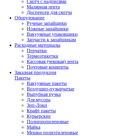
Скотч с надписями
Малярная лента
Диспенсер для скотча
Оборудование
Ручные запайщики
Ножные запайщики
Вакуумные упаковщики
Запчасти к запайщикам
Расходные материалы
Перчатки
Термоэтикетки
Кассовая (чековая) лента
Почтовые конверты
Заказная продукция
Пакеты
Вакуумные пакеты
Воздушно-пузырчатые
Вырубная ручка
Для мусора
Зип-Локи
Крафт пакеты
Курьерские
Полипропиленовые
Майка
Мешки полиэтиленовые