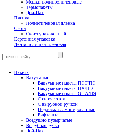
Мешки полипропиленовые
Термопакеты
Дой-Пак
Пленка
Полиэтиленовая пленка
Скотч
Скотч упаковочный
Картонная упаковка
Лента полипропиленовая
Пакеты
Вакуумные
Вакуумные пакеты ПЭТ/ПЭ
Вакуумные пакеты ПА/ПЭ
Вакуумные пакеты ОПА/ПЭ
С еврослотом
С вырубной ручкой
Подложки ламинированные
Рифленые
Воздушно-пузырчатые
Вырубная ручка
Дой-Пак