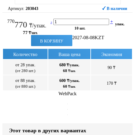
Артикул:
203043
В наличии
770
-
+
770
упак.
₸/упак.
10 шт.
77
₸/шт.
2027-08-08
KZT
В КОРЗИНУ
Количество
Ваша цена
Экономия
от 28 упак.
680
₸/упак.
90 ₸
(от 280 шт.)
68
₸/шт.
от 88 упак.
600
₸/упак.
170 ₸
(от 880 шт.)
60
₸/шт.
WebPack
Этот товар в других вариантах