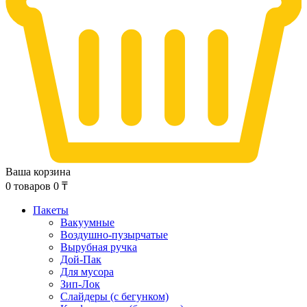
Ваша корзина
0
товаров
0
₸
Пакеты
Вакуумные
Воздушно-пузырчатые
Вырубная ручка
Дой-Пак
Для мусора
Зип-Лок
Слайдеры (с бегунком)