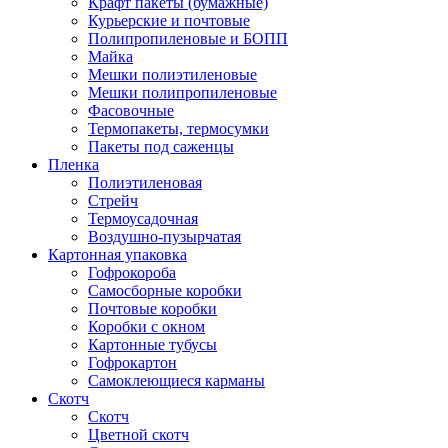
Крафт пакеты (бумажные)
Курьерские и почтовые
Полипропиленовые и БОПП
Майка
Мешки полиэтиленовые
Мешки полипропиленовые
Фасовочные
Термопакеты, термосумки
Пакеты под саженцы
Пленка
Полиэтиленовая
Стрейч
Термоусадочная
Воздушно-пузырчатая
Картонная упаковка
Гофрокороба
Самосборные коробки
Почтовые коробки
Коробки с окном
Картонные тубусы
Гофрокартон
Самоклеющиеся карманы
Скотч
Скотч
Цветной скотч