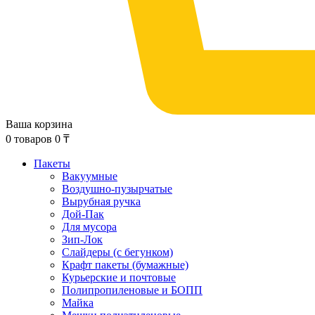
Ваша корзина
0
товаров
0
₸
Пакеты
Вакуумные
Воздушно-пузырчатые
Вырубная ручка
Дой-Пак
Для мусора
Зип-Лок
Слайдеры (с бегунком)
Крафт пакеты (бумажные)
Курьерские и почтовые
Полипропиленовые и БОПП
Майка