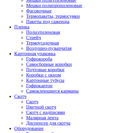
Мешки полиэтиленовые
Мешки полипропиленовые
Фасовочные
Термопакеты, термосумки
Пакеты под саженцы
Пленка
Полиэтиленовая
Стрейч
Термоусадочная
Воздушно-пузырчатая
Картонная упаковка
Гофрокороба
Самосборные коробки
Почтовые коробки
Коробки с окном
Картонные тубусы
Гофрокартон
Самоклеющиеся карманы
Скотч
Скотч
Цветной скотч
Скотч с надписями
Малярная лента
Диспенсер для скотча
Оборудование