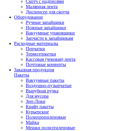
Скотч с надписями
Малярная лента
Диспенсер для скотча
Оборудование
Ручные запайщики
Ножные запайщики
Вакуумные упаковщики
Запчасти к запайщикам
Расходные материалы
Перчатки
Термоэтикетки
Кассовая (чековая) лента
Почтовые конверты
Заказная продукция
Пакеты
Вакуумные пакеты
Воздушно-пузырчатые
Вырубная ручка
Для мусора
Зип-Локи
Крафт пакеты
Курьерские
Полипропиленовые
Майка
Мешки полиэтиленовые