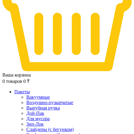
Ваша корзина
0
товаров
0
₸
Пакеты
Вакуумные
Воздушно-пузырчатые
Вырубная ручка
Дой-Пак
Для мусора
Зип-Лок
Слайдеры (с бегунком)