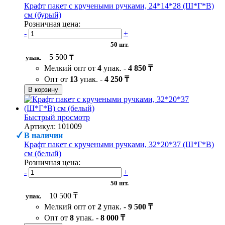
Крафт пакет с кручеными ручками, 24*14*28 (Ш*Г*В)
см (бурый)
Розничная цена:
-
+
50 шт.
5 500 ₸
упак.
Мелкий опт от
4
упак. -
4 850 ₸
Опт от
13
упак. -
4 250 ₸
В корзину
Быстрый просмотр
Артикул: 101009
В наличии
Крафт пакет с кручеными ручками, 32*20*37 (Ш*Г*В)
см (белый)
Розничная цена:
-
+
50 шт.
10 500 ₸
упак.
Мелкий опт от
2
упак. -
9 500 ₸
Опт от
8
упак. -
8 000 ₸