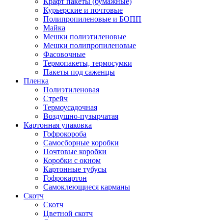
Крафт пакеты (бумажные)
Курьерские и почтовые
Полипропиленовые и БОПП
Майка
Мешки полиэтиленовые
Мешки полипропиленовые
Фасовочные
Термопакеты, термосумки
Пакеты под саженцы
Пленка
Полиэтиленовая
Стрейч
Термоусадочная
Воздушно-пузырчатая
Картонная упаковка
Гофрокороба
Самосборные коробки
Почтовые коробки
Коробки с окном
Картонные тубусы
Гофрокартон
Самоклеющиеся карманы
Скотч
Скотч
Цветной скотч