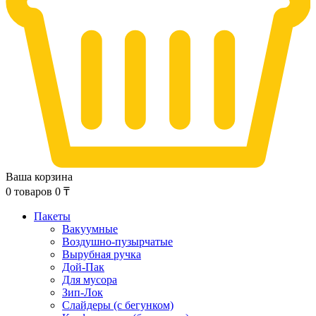
Ваша корзина
0
товаров
0
₸
Пакеты
Вакуумные
Воздушно-пузырчатые
Вырубная ручка
Дой-Пак
Для мусора
Зип-Лок
Слайдеры (с бегунком)