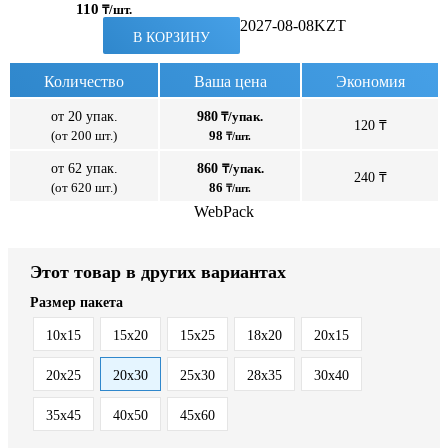
110
₸/шт.
2027-08-08
KZT
В КОРЗИНУ
Количество
Ваша цена
Экономия
от 20 упак.
980
₸/упак.
120 ₸
(от 200 шт.)
98
₸/шт.
от 62 упак.
860
₸/упак.
240 ₸
(от 620 шт.)
86
₸/шт.
WebPack
Этот товар в других вариантах
Размер пакета
10x15
15x20
15x25
18x20
20x15
20x25
20x30
25x30
28x35
30x40
35x45
40x50
45x60