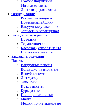
Скотч с надписями
Малярная лента
Диспенсер для скотча
Оборудование
Ручные запайщики
Ножные запайщики
Вакуумные упаковщики
Запчасти к запайщикам
Расходные материалы
Перчатки
Термоэтикетки
Кассовая (чековая) лента
Почтовые конверты
Заказная продукция
Пакеты
Вакуумные пакеты
Воздушно-пузырчатые
Вырубная ручка
Для мусора
Зип-Локи
Крафт пакеты
Курьерские
Полипропиленовые
Майка
Мешки полиэтиленовые