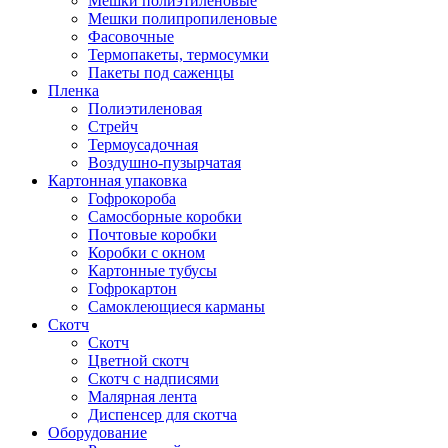
Мешки полиэтиленовые
Мешки полипропиленовые
Фасовочные
Термопакеты, термосумки
Пакеты под саженцы
Пленка
Полиэтиленовая
Стрейч
Термоусадочная
Воздушно-пузырчатая
Картонная упаковка
Гофрокороба
Самосборные коробки
Почтовые коробки
Коробки с окном
Картонные тубусы
Гофрокартон
Самоклеющиеся карманы
Скотч
Скотч
Цветной скотч
Скотч с надписями
Малярная лента
Диспенсер для скотча
Оборудование