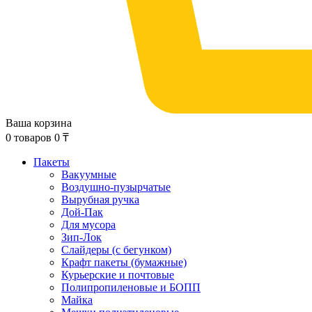
Ваша корзина
0
товаров
0
₸
Пакеты
Вакуумные
Воздушно-пузырчатые
Вырубная ручка
Дой-Пак
Для мусора
Зип-Лок
Слайдеры (с бегунком)
Крафт пакеты (бумажные)
Курьерские и почтовые
Полипропиленовые и БОПП
Майка