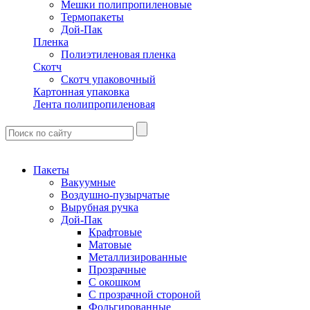
Мешки полипропиленовые
Термопакеты
Дой-Пак
Пленка
Полиэтиленовая пленка
Скотч
Скотч упаковочный
Картонная упаковка
Лента полипропиленовая
Пакеты
Вакуумные
Воздушно-пузырчатые
Вырубная ручка
Дой-Пак
Крафтовые
Матовые
Металлизированные
Прозрачные
С окошком
С прозрачной стороной
Фольгированные