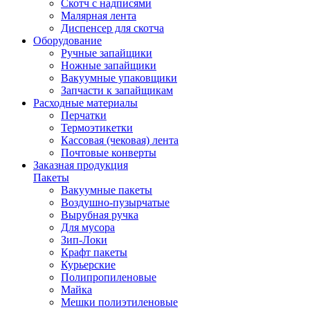
Скотч с надписями
Малярная лента
Диспенсер для скотча
Оборудование
Ручные запайщики
Ножные запайщики
Вакуумные упаковщики
Запчасти к запайщикам
Расходные материалы
Перчатки
Термоэтикетки
Кассовая (чековая) лента
Почтовые конверты
Заказная продукция
Пакеты
Вакуумные пакеты
Воздушно-пузырчатые
Вырубная ручка
Для мусора
Зип-Локи
Крафт пакеты
Курьерские
Полипропиленовые
Майка
Мешки полиэтиленовые