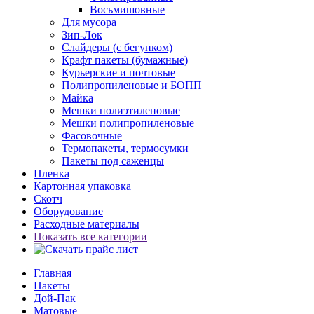
Восьмишовные
Для мусора
Зип-Лок
Слайдеры (с бегунком)
Крафт пакеты (бумажные)
Курьерские и почтовые
Полипропиленовые и БОПП
Майка
Мешки полиэтиленовые
Мешки полипропиленовые
Фасовочные
Термопакеты, термосумки
Пакеты под саженцы
Пленка
Картонная упаковка
Скотч
Оборудование
Расходные материалы
Показать все категории
Главная
Пакеты
Дой-Пак
Матовые