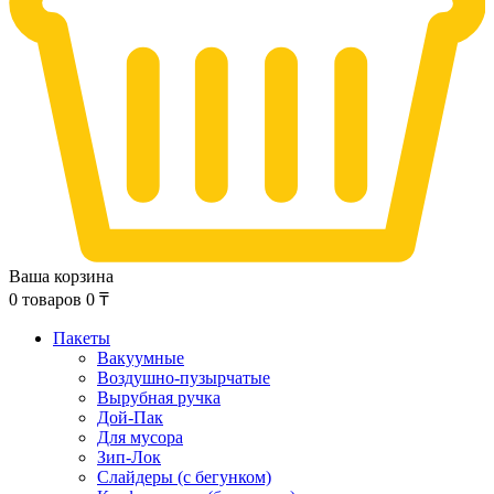
Ваша корзина
0
товаров
0
₸
Пакеты
Вакуумные
Воздушно-пузырчатые
Вырубная ручка
Дой-Пак
Для мусора
Зип-Лок
Слайдеры (с бегунком)