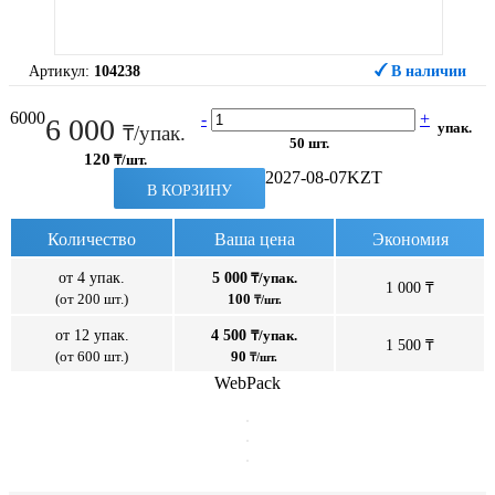
Артикул:
104238
В наличии
6000
-
+
6 000
упак.
₸/упак.
50 шт.
120
₸/шт.
2027-08-07
KZT
В КОРЗИНУ
Количество
Ваша цена
Экономия
от 4 упак.
5 000
₸/упак.
1 000 ₸
(от 200 шт.)
100
₸/шт.
от 12 упак.
4 500
₸/упак.
1 500 ₸
(от 600 шт.)
90
₸/шт.
WebPack