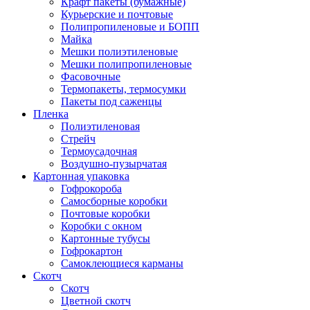
Крафт пакеты (бумажные)
Курьерские и почтовые
Полипропиленовые и БОПП
Майка
Мешки полиэтиленовые
Мешки полипропиленовые
Фасовочные
Термопакеты, термосумки
Пакеты под саженцы
Пленка
Полиэтиленовая
Стрейч
Термоусадочная
Воздушно-пузырчатая
Картонная упаковка
Гофрокороба
Самосборные коробки
Почтовые коробки
Коробки с окном
Картонные тубусы
Гофрокартон
Самоклеющиеся карманы
Скотч
Скотч
Цветной скотч