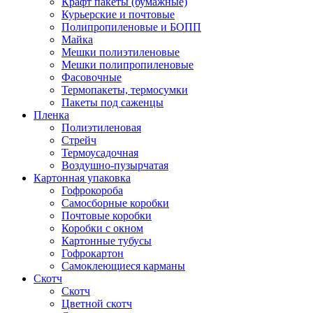
Крафт пакеты (бумажные)
Курьерские и почтовые
Полипропиленовые и БОПП
Майка
Мешки полиэтиленовые
Мешки полипропиленовые
Фасовочные
Термопакеты, термосумки
Пакеты под саженцы
Пленка
Полиэтиленовая
Стрейч
Термоусадочная
Воздушно-пузырчатая
Картонная упаковка
Гофрокороба
Самосборные коробки
Почтовые коробки
Коробки с окном
Картонные тубусы
Гофрокартон
Самоклеющиеся карманы
Скотч
Скотч
Цветной скотч