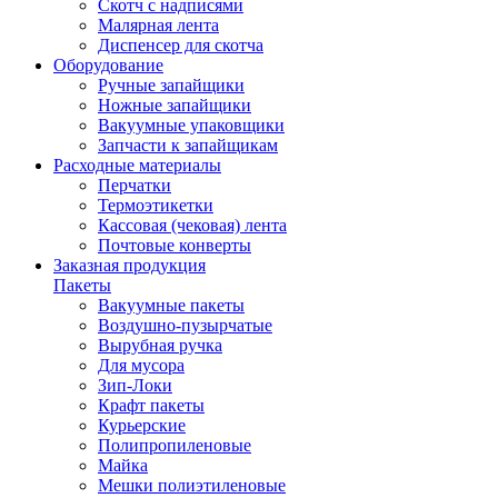
Скотч с надписями
Малярная лента
Диспенсер для скотча
Оборудование
Ручные запайщики
Ножные запайщики
Вакуумные упаковщики
Запчасти к запайщикам
Расходные материалы
Перчатки
Термоэтикетки
Кассовая (чековая) лента
Почтовые конверты
Заказная продукция
Пакеты
Вакуумные пакеты
Воздушно-пузырчатые
Вырубная ручка
Для мусора
Зип-Локи
Крафт пакеты
Курьерские
Полипропиленовые
Майка
Мешки полиэтиленовые