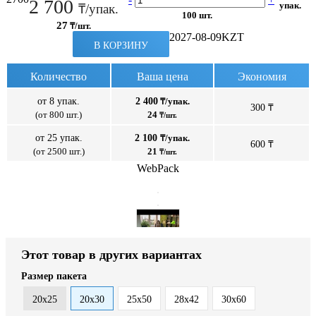
2 700
упак.
₸/упак.
100 шт.
27
₸/шт.
2027-08-09
KZT
В КОРЗИНУ
Количество
Ваша цена
Экономия
от 8 упак.
2 400
₸/упак.
300 ₸
(от 800 шт.)
24
₸/шт.
от 25 упак.
2 100
₸/упак.
600 ₸
(от 2500 шт.)
21
₸/шт.
WebPack
Этот товар в других вариантах
Размер пакета
20x25
20x30
25x50
28x42
30x60