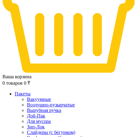
Ваша корзина
0
товаров
0
₸
Пакеты
Вакуумные
Воздушно-пузырчатые
Вырубная ручка
Дой-Пак
Для мусора
Зип-Лок
Слайдеры (с бегунком)