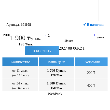
Артикул:
101108
В наличии
1900
-
+
1 900
упак.
₸/упак.
10 шт.
190
₸/шт.
2027-08-06
KZT
В КОРЗИНУ
Количество
Ваша цена
Экономия
от 11 упак.
1 700
₸/упак.
200 ₸
(от 110 шт.)
170
₸/шт.
от 34 упак.
1 500
₸/упак.
400 ₸
(от 340 шт.)
150
₸/шт.
WebPack