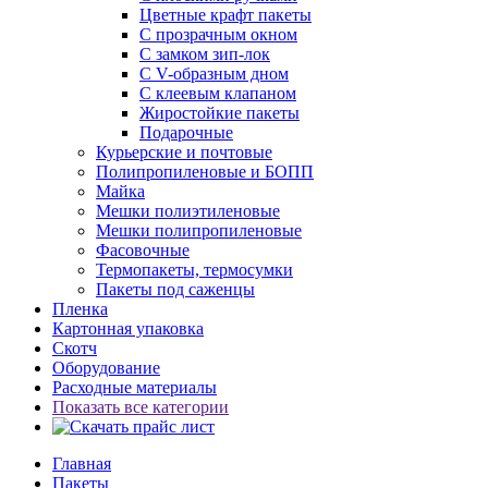
Цветные крафт пакеты
С прозрачным окном
С замком зип-лок
С V-образным дном
С клеевым клапаном
Жиростойкие пакеты
Подарочные
Курьерские и почтовые
Полипропиленовые и БОПП
Майка
Мешки полиэтиленовые
Мешки полипропиленовые
Фасовочные
Термопакеты, термосумки
Пакеты под саженцы
Пленка
Картонная упаковка
Скотч
Оборудование
Расходные материалы
Показать все категории
Главная
Пакеты