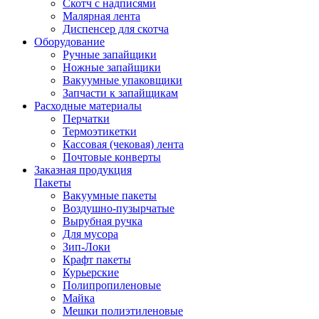
Скотч с надписями
Малярная лента
Диспенсер для скотча
Оборудование
Ручные запайщики
Ножные запайщики
Вакуумные упаковщики
Запчасти к запайщикам
Расходные материалы
Перчатки
Термоэтикетки
Кассовая (чековая) лента
Почтовые конверты
Заказная продукция
Пакеты
Вакуумные пакеты
Воздушно-пузырчатые
Вырубная ручка
Для мусора
Зип-Локи
Крафт пакеты
Курьерские
Полипропиленовые
Майка
Мешки полиэтиленовые