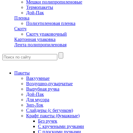
Мешки полипропиленовые
Термопакеты
Дой-Пак
Пленка
Полиэтиленовая пленка
Скотч
Скотч упаковочный
Картонная упаковка
Лента полипропиленовая
Пакеты
Вакуумные
Воздушно-пузырчатые
Вырубная ручка
Дой-Пак
Для мусора
Зип-Лок
Слайдеры (с бегунком)
Крафт пакеты (бумажные)
Без ручек
С кручеными ручками
С плоскими ручками