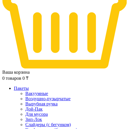
Ваша корзина
0
товаров
0
₸
Пакеты
Вакуумные
Воздушно-пузырчатые
Вырубная ручка
Дой-Пак
Для мусора
Зип-Лок
Слайдеры (с бегунком)