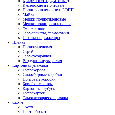
Крафт пакеты (бумажные)
Курьерские и почтовые
Полипропиленовые и БОПП
Майка
Мешки полиэтиленовые
Мешки полипропиленовые
Фасовочные
Термопакеты, термосумки
Пакеты под саженцы
Пленка
Полиэтиленовая
Стрейч
Термоусадочная
Воздушно-пузырчатая
Картонная упаковка
Гофрокороба
Самосборные коробки
Почтовые коробки
Коробки с окном
Картонные тубусы
Гофрокартон
Самоклеющиеся карманы
Скотч
Скотч
Цветной скотч