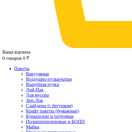
Ваша корзина
0
товаров
0
₸
Пакеты
Вакуумные
Воздушно-пузырчатые
Вырубная ручка
Дой-Пак
Для мусора
Зип-Лок
Слайдеры (с бегунком)
Крафт пакеты (бумажные)
Курьерские и почтовые
Полипропиленовые и БОПП
Майка