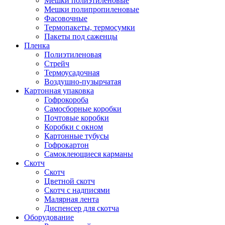
Мешки полиэтиленовые
Мешки полипропиленовые
Фасовочные
Термопакеты, термосумки
Пакеты под саженцы
Пленка
Полиэтиленовая
Стрейч
Термоусадочная
Воздушно-пузырчатая
Картонная упаковка
Гофрокороба
Самосборные коробки
Почтовые коробки
Коробки с окном
Картонные тубусы
Гофрокартон
Самоклеющиеся карманы
Скотч
Скотч
Цветной скотч
Скотч с надписями
Малярная лента
Диспенсер для скотча
Оборудование