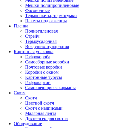
Мешки полиэтиленовые
Мешки полипропиленовые
Фасовочные
Термопакеты, термосумки
Пакеты под саженцы
Пленка
Полиэтиленовая
Стрейч
Термоусадочная
Воздушно-пузырчатая
Картонная упаковка
Гофрокороба
Самосборные коробки
Почтовые коробки
Коробки с окном
Картонные тубусы
Гофрокартон
Самоклеющиеся карманы
Скотч
Скотч
Цветной скотч
Скотч с надписями
Малярная лента
Диспенсер для скотча
Оборудование