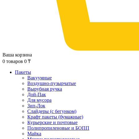
Ваша корзина
0
товаров
0
₸
Пакеты
Вакуумные
Воздушно-пузырчатые
Вырубная ручка
Дой-Пак
Для мусора
Зип-Лок
Слайдеры (с бегунком)
Крафт пакеты (бумажные)
Курьерские и почтовые
Полипропиленовые и БОПП
Майка