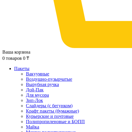
Ваша корзина
0
товаров
0
₸
Пакеты
Вакуумные
Воздушно-пузырчатые
Вырубная ручка
Дой-Пак
Для мусора
Зип-Лок
Слайдеры (с бегунком)
Крафт пакеты (бумажные)
Курьерские и почтовые
Полипропиленовые и БОПП
Майка