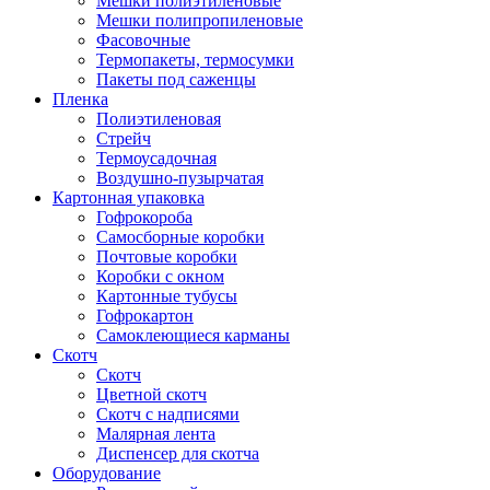
Мешки полиэтиленовые
Мешки полипропиленовые
Фасовочные
Термопакеты, термосумки
Пакеты под саженцы
Пленка
Полиэтиленовая
Стрейч
Термоусадочная
Воздушно-пузырчатая
Картонная упаковка
Гофрокороба
Самосборные коробки
Почтовые коробки
Коробки с окном
Картонные тубусы
Гофрокартон
Самоклеющиеся карманы
Скотч
Скотч
Цветной скотч
Скотч с надписями
Малярная лента
Диспенсер для скотча
Оборудование