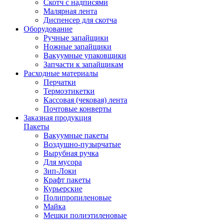
Скотч с надписями
Малярная лента
Диспенсер для скотча
Оборудование
Ручные запайщики
Ножные запайщики
Вакуумные упаковщики
Запчасти к запайщикам
Расходные материалы
Перчатки
Термоэтикетки
Кассовая (чековая) лента
Почтовые конверты
Заказная продукция
Пакеты
Вакуумные пакеты
Воздушно-пузырчатые
Вырубная ручка
Для мусора
Зип-Локи
Крафт пакеты
Курьерские
Полипропиленовые
Майка
Мешки полиэтиленовые