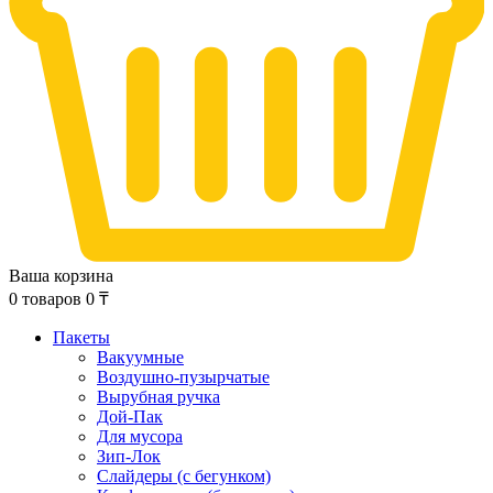
Ваша корзина
0
товаров
0
₸
Пакеты
Вакуумные
Воздушно-пузырчатые
Вырубная ручка
Дой-Пак
Для мусора
Зип-Лок
Слайдеры (с бегунком)