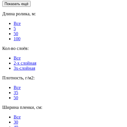
Показать ещё
Длина ролика, м:
Все
5
50
100
Кол-во слоёв:
Все
2-х слойная
3х-слойная
Плотность, г/м2:
Все
35
50
Ширина пленки, см:
Все
30