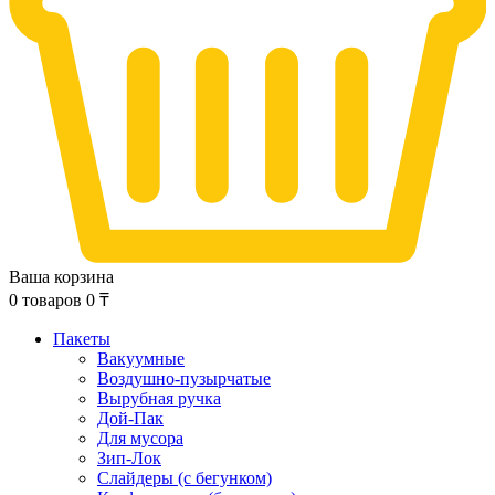
Ваша корзина
0
товаров
0
₸
Пакеты
Вакуумные
Воздушно-пузырчатые
Вырубная ручка
Дой-Пак
Для мусора
Зип-Лок
Слайдеры (с бегунком)