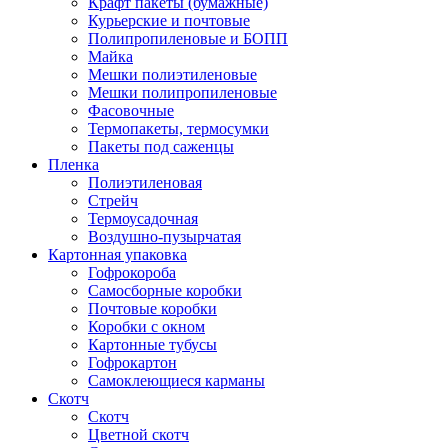
Крафт пакеты (бумажные)
Курьерские и почтовые
Полипропиленовые и БОПП
Майка
Мешки полиэтиленовые
Мешки полипропиленовые
Фасовочные
Термопакеты, термосумки
Пакеты под саженцы
Пленка
Полиэтиленовая
Стрейч
Термоусадочная
Воздушно-пузырчатая
Картонная упаковка
Гофрокороба
Самосборные коробки
Почтовые коробки
Коробки с окном
Картонные тубусы
Гофрокартон
Самоклеющиеся карманы
Скотч
Скотч
Цветной скотч