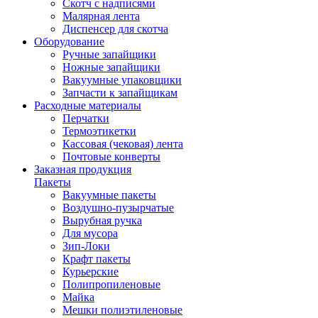
Скотч с надписями
Малярная лента
Диспенсер для скотча
Оборудование
Ручные запайщики
Ножные запайщики
Вакуумные упаковщики
Запчасти к запайщикам
Расходные материалы
Перчатки
Термоэтикетки
Кассовая (чековая) лента
Почтовые конверты
Заказная продукция
Пакеты
Вакуумные пакеты
Воздушно-пузырчатые
Вырубная ручка
Для мусора
Зип-Локи
Крафт пакеты
Курьерские
Полипропиленовые
Майка
Мешки полиэтиленовые