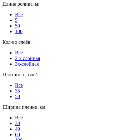
Длина ролика, м:
Все
5
50
100
Кол-во слоёв:
Все
2-х слойная
3х-слойная
Плотность, г/м2:
Все
35
50
Ширина пленки, см:
Все
30
40
60