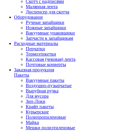
Скотч с надписями
Малярная лента
Диспенсер для скотча
Оборудование
Ручные запайщики
Ножные запайщики
Вакуумные упаковщики
Запчасти к запайщикам
Расходные материалы
Перчатки
Термоэтикетки
Кассовая (чековая) лента
Почтовые конверты
Заказная продукция
Пакеты
Вакуумные пакеты
Воздушно-пузырчатые
Вырубная ручка
Для мусора
Зип-Локи
Крафт пакеты
Курьерские
Полипропиленовые
Майка
Мешки полиэтиленовые