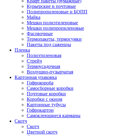
Крафт пакеты (бумажные)
Курьерские и почтовые
Полипропиленовые и БОПП
Майка
Мешки полиэтиленовые
Мешки полипропиленовые
Фасовочные
Термопакеты, термосумки
Пакеты под саженцы
Пленка
Полиэтиленовая
Стрейч
Термоусадочная
Воздушно-пузырчатая
Картонная упаковка
Гофрокороба
Самосборные коробки
Почтовые коробки
Коробки с окном
Картонные тубусы
Гофрокартон
Самоклеющиеся карманы
Скотч
Скотч
Цветной скотч