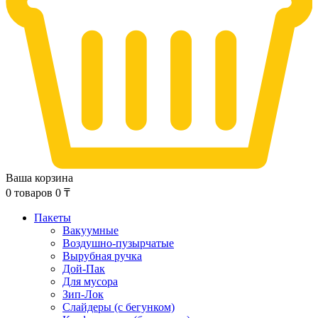
Ваша корзина
0
товаров
0
₸
Пакеты
Вакуумные
Воздушно-пузырчатые
Вырубная ручка
Дой-Пак
Для мусора
Зип-Лок
Слайдеры (с бегунком)