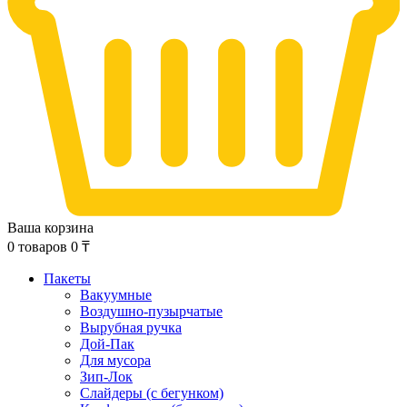
Ваша корзина
0
товаров
0
₸
Пакеты
Вакуумные
Воздушно-пузырчатые
Вырубная ручка
Дой-Пак
Для мусора
Зип-Лок
Слайдеры (с бегунком)