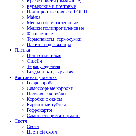
Крафт пакеты (бумажные)
Курьерские и почтовые
Полипропиленовые и БОПП
Майка
Мешки полиэтиленовые
Мешки полипропиленовые
Фасовочные
Термопакеты, термосумки
Пакеты под саженцы
Пленка
Полиэтиленовая
Стрейч
Термоусадочная
Воздушно-пузырчатая
Картонная упаковка
Гофрокороба
Самосборные коробки
Почтовые коробки
Коробки с окном
Картонные тубусы
Гофрокартон
Самоклеющиеся карманы
Скотч
Скотч
Цветной скотч