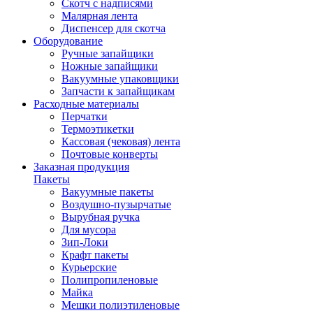
Скотч с надписями
Малярная лента
Диспенсер для скотча
Оборудование
Ручные запайщики
Ножные запайщики
Вакуумные упаковщики
Запчасти к запайщикам
Расходные материалы
Перчатки
Термоэтикетки
Кассовая (чековая) лента
Почтовые конверты
Заказная продукция
Пакеты
Вакуумные пакеты
Воздушно-пузырчатые
Вырубная ручка
Для мусора
Зип-Локи
Крафт пакеты
Курьерские
Полипропиленовые
Майка
Мешки полиэтиленовые